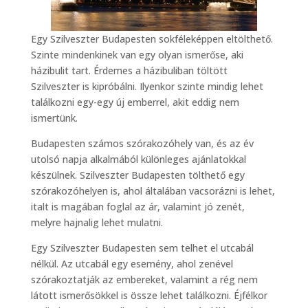
Egy Szilveszter Budapesten sokféleképpen eltölthető.
Szinte mindenkinek van egy olyan ismerőse, aki
házibulit tart. Érdemes a házibuliban töltött
Szilveszter is kipróbálni. Ilyenkor szinte mindig lehet
találkozni egy-egy új emberrel, akit eddig nem
ismertünk.
Budapesten számos szórakozóhely van, és az év
utolsó napja alkalmából különleges ajánlatokkal
készülnek. Szilveszter Budapesten tölthető egy
szórakozóhelyen is, ahol általában vacsorázni is lehet,
italt is magában foglal az ár, valamint jó zenét,
melyre hajnalig lehet mulatni.
Egy Szilveszter Budapesten sem telhet el utcabál
nélkül. Az utcabál egy esemény, ahol zenével
szórakoztatják az embereket, valamint a rég nem
látott ismerősökkel is össze lehet találkozni. Éjfélkor