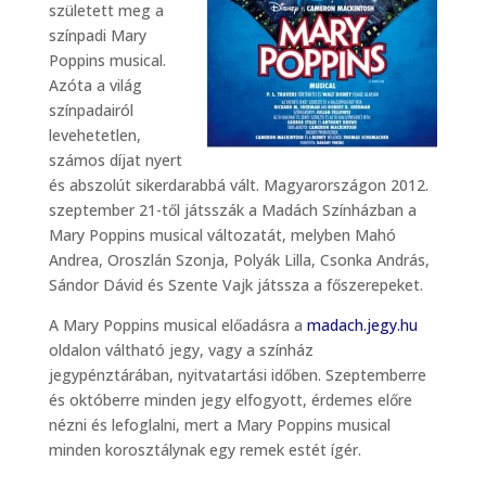
született meg a
színpadi Mary
Poppins musical.
Azóta a világ
színpadairól
levehetetlen,
számos díjat nyert
és abszolút sikerdarabbá vált. Magyarországon 2012.
szeptember 21-től játsszák a Madách Színházban a
Mary Poppins musical változatát, melyben Mahó
Andrea, Oroszlán Szonja, Polyák Lilla, Csonka András,
Sándor Dávid és Szente Vajk játssza a főszerepeket.
A Mary Poppins musical előadásra a
madach.jegy.hu
oldalon váltható jegy, vagy a színház
jegypénztárában, nyitvatartási időben. Szeptemberre
és októberre minden jegy elfogyott, érdemes előre
nézni és lefoglalni, mert a Mary Poppins musical
minden korosztálynak egy remek estét ígér.