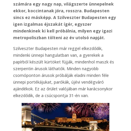
számára egy nagy nap, világszerte ünnepelnek
ekkor, koccintanak jóra, rosszra. Budapesten
sincs ez másképp. A Szilveszter Budapesten egy
igen izgalmas éjszakát ígér, egyszer
mindenkinek ki kell próbálnia, milyen egy igazi
metropoliszban tölteni az év utolsó napját.
Szilveszter Budapesten már reggel elkezdődik,
mindenki ünnepi hangulatban van, a gyerekek a
papírból készült kürtöket fújják, mindenhol maszk és
szerpentin árusok láthatók. Minden nagyobb
csomóponton árusok próbálják eladni minden féle
ünnepi portékájukat, parókák, újévi vendégváró
ajándékok. Ez az őrület valójában már karácsonykor
elkezdődik, de a csúcspontja 31-én van.