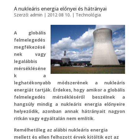
A nukleáris energia előnyei és hátrányai
Szerző:
admin
|
2012 08 10.
|
Technológia
A globális
felmelegedés
megfékezésé
nek vagy
legalábbis
mérsékléséne
k a
leghatékonyabb módszerének a nukleáris
energiát tartják. Érdekes, hogy amikor a globális
felmelegedés mérsékléséről beszélnek a
hangsúly mindig a nukleáris energia előnyeire
helyeződik, azonban annak hátrányait nagyon
ritkán vagy egyáltalán nem említik.
Remélhetőleg az alábbi nukleáris energia
mellett és ellen felhozott érvek kitöltik ezt az