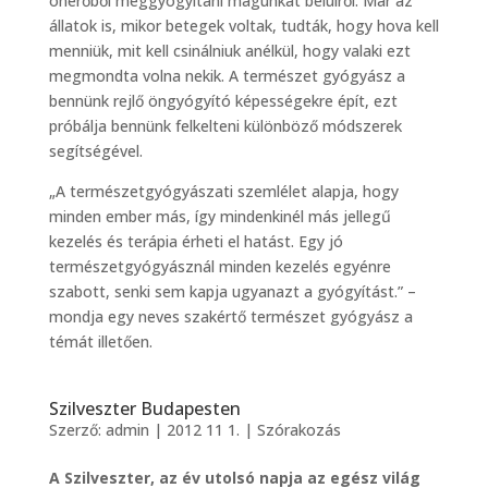
önerőből meggyógyítani magunkat belülről. Már az
állatok is, mikor betegek voltak, tudták, hogy hova kell
menniük, mit kell csinálniuk anélkül, hogy valaki ezt
megmondta volna nekik. A természet gyógyász a
bennünk rejlő öngyógyító képességekre épít, ezt
próbálja bennünk felkelteni különböző módszerek
segítségével.
„A természetgyógyászati szemlélet alapja, hogy
minden ember más, így mindenkinél más jellegű
kezelés és terápia érheti el hatást. Egy jó
természetgyógyásznál minden kezelés egyénre
szabott, senki sem kapja ugyanazt a gyógyítást.” –
mondja egy neves szakértő természet gyógyász a
témát illetően.
Szilveszter Budapesten
Szerző:
admin
|
2012 11 1.
|
Szórakozás
A Szilveszter, az év utolsó napja az egész világ