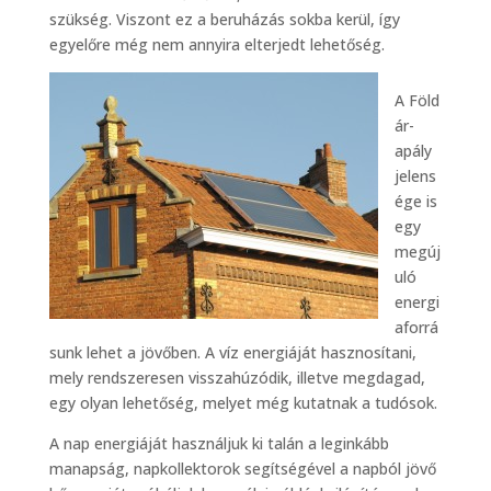
szükség. Viszont ez a beruházás sokba kerül, így
egyelőre még nem annyira elterjedt lehetőség.
A Föld
ár-
apály
jelens
ége is
egy
megúj
uló
energi
aforrá
sunk lehet a jövőben. A víz energiáját hasznosítani,
mely rendszeresen visszahúzódik, illetve megdagad,
egy olyan lehetőség, melyet még kutatnak a tudósok.
A nap energiáját használjuk ki talán a leginkább
manapság, napkollektorok segítségével a napból jövő