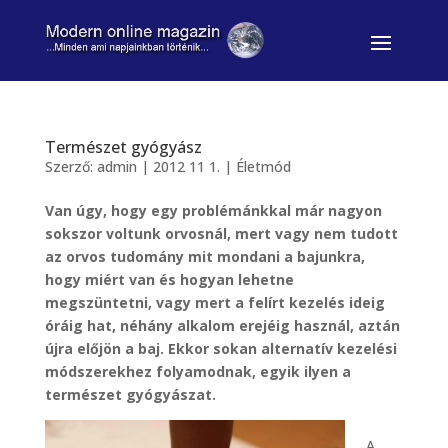
Természet gyógyász
Szerző:
admin
|
2012 11 1.
|
Életmód
Van úgy, hogy egy problémánkkal már nagyon
sokszor voltunk orvosnál, mert vagy nem tudott
az orvos tudomány mit mondani a bajunkra,
hogy miért van és hogyan lehetne
megszüntetni, vagy mert a felírt kezelés ideig
óráig hat, néhány alkalom erejéig használ, aztán
újra előjön a baj. Ekkor sokan alternatív kezelési
módszerekhez folyamodnak, egyik ilyen a
természet gyógyászat.
„A