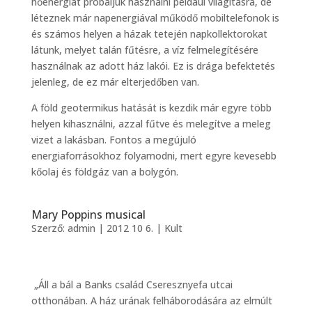
hőenergiát próbáljuk használni például világításra, de
léteznek már napenergiával működő mobiltelefonok is
és számos helyen a házak tetején napkollektorokat
látunk, melyet talán fűtésre, a víz felmelegítésére
használnak az adott ház lakói. Ez is drága befektetés
jelenleg, de ez már elterjedőben van.
A föld geotermikus hatását is kezdik már egyre több
helyen kihasználni, azzal fűtve és melegítve a meleg
vizet a lakásban. Fontos a megújuló
energiaforrásokhoz folyamodni, mert egyre kevesebb
kőolaj és földgáz van a bolygón.
Mary Poppins musical
Szerző:
admin
|
2012 10 6.
|
Kult
„Áll a bál a Banks család Cseresznyefa utcai
otthonában. A ház urának felháborodására az elmúlt