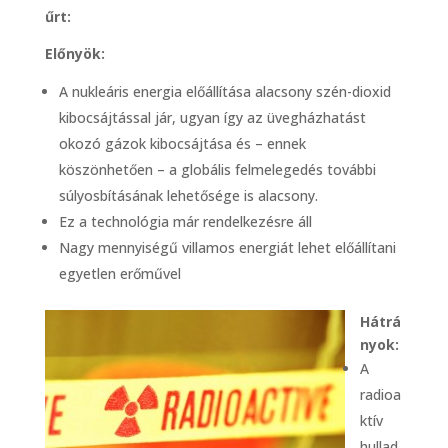
űrt:
Előnyök:
A nukleáris energia előállítása alacsony szén-dioxid
kibocsájtással jár, ugyan így az üvegházhatást
okozó gázok kibocsájtása és – ennek
köszönhetően – a globális felmelegedés további
súlyosbításának lehetősége is alacsony.
Ez a technológia már rendelkezésre áll
Nagy mennyiségű villamos energiát lehet előállítani
egyetlen erőművel
Hátrá
nyok:
A
radioa
ktív
hullad