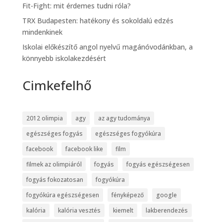
Fit-Fight: mit érdemes tudni róla?
TRX Budapesten: hatékony és sokoldalú edzés
mindenkinek
Iskolai előkészítő angol nyelvű magánóvodánkban, a
könnyebb iskolakezdésért
Cimkefelhő
2012 olimpia
agy
az agy tudománya
egészséges fogyás
egészséges fogyókúra
facebook
facebook like
film
filmek az olimpiáról
fogyás
fogyás egészségesen
fogyás fokozatosan
fogyókúra
fogyókúra egészségesen
fényképező
google
kalória
kalória vesztés
kiemelt
lakberendezés