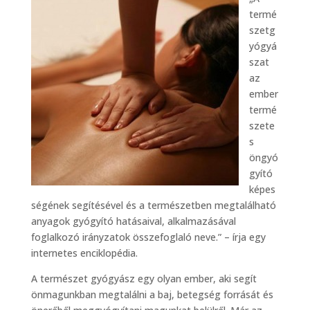
termé
szetg
yógyá
szat
az
ember
termé
szete
s
öngyó
gyító
képes
ségének segítésével és a természetben megtalálható
anyagok gyógyító hatásaival, alkalmazásával
foglalkozó irányzatok összefoglaló neve.” – írja egy
internetes enciklopédia.
A természet gyógyász egy olyan ember, aki segít
önmagunkban megtalálni a baj, betegség forrását és