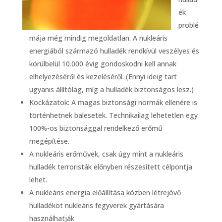
ék
problé
mája még mindig megoldatlan. A nukleáris
energiából származó hulladék rendkívül veszélyes és
körülbelül 10.000 évig gondoskodni kell annak
elhelyezéséről és kezeléséről. (Ennyi ideig tart
ugyanis állítólag, míg a hulladék biztonságos lesz.)
Kockázatok: A magas biztonsági normák ellenére is
történhetnek balesetek. Technikailag lehetetlen egy
100%-os biztonsággal rendelkező erőmű
megépítése.
A nukleáris erőművek, csak úgy mint a nukleáris
hulladék terroristák előnyben részesített célpontja
lehet.
A nukleáris energia előállítása közben létrejövő
hulladékot nukleáris fegyverek gyártására
használhatják