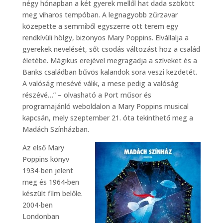
négy hónapban a két gyerek mellől hat dada szökött
meg viharos tempóban. A legnagyobb zűrzavar
közepette a semmiből egyszerre ott terem egy
rendkívüli hölgy, bizonyos Mary Poppins. Elvállalja a
gyerekek nevelését, sőt csodás változást hoz a család
életébe. Mágikus erejével megragadja a szíveket és a
Banks családban bűvös kalandok sora veszi kezdetét.
A valóság mesévé válik, a mese pedig a valóság
részévé…” – olvasható a Port műsor és
programajánló weboldalon a Mary Poppins musical
kapcsán, mely szeptember 21. óta tekinthető meg a
Madách Színházban.
Az első Mary
Poppins könyv
1934-ben jelent
meg és 1964-ben
készült film belőle.
2004-ben
Londonban