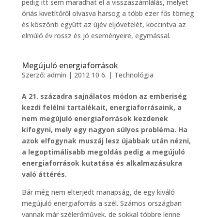
pedig itt sem maradhat el a visszaszámlálás, melyet
óriás kivetítőről olvasva harsog a több ezer fős tömeg
és köszönti együtt az újév eljövetelét, koccintva az
elmúló év rossz és jó eseményeire, egymással.
Megújuló energiaforrások
Szerző:
admin
|
2012 10 6.
|
Technológia
A 21. századra sajnálatos módon az emberiség
kezdi felélni tartalékait, energiaforrásaink, a
nem megújuló energiaforrások kezdenek
kifogyni, mely egy nagyon súlyos probléma. Ha
azok elfogynak muszáj lesz újabbak után nézni,
a legoptimálisabb megoldás pedig a megújuló
energiaforrások kutatása és alkalmazásukra
való áttérés.
Bár még nem elterjedt manapság, de egy kiváló
megújuló energiaforrás a szél. Számos országban
vannak már szélerőművek, de sokkal többre lenne