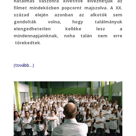
hatalmas vászonra kivetítve élvezhetjük az
filmet mindeközben popcornt majszolva. A XX.
század elején azonban az alkotók sem
gondolták volna, hogy találmányuk
elengedhetetlen kelléke lesz a
mindennapjainknak, noha talán nem erre
törekedtek
.
(tovább…)