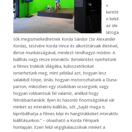
s
kereté
n belül
az ide
látoga
tók megismerkedhetnek Korda Sándor (Sir Alexander
Korda), testvére Korda Vince és alkotótársaik életével,
illetve munkásságával, mindezt rendhagyó módon. A
kiállítás nagy része interaktív. Betekintést nyerhetünk
a filmes trükkök világába, kulisszatitkokat
ismerhetünk meg, mint például azt, hogyan lesz
valakiből törpe, óriás; hogyan motorozhatunk a Duna-
parton, miközben egy stúdióban ücsörgünk; vagy
hogyan robbantsuk fel valamit, anélkül hogy
felrobbantanánk. Ilyen és hasonló finomságokkal vár
minket az interaktív kiállítás, sőt „Saját maga is
kipróbálhatja a filmes képi és hangtrükköket interaktív
kiállításunkon.” – olvasható a Korda Filmpark
honlapján. Ezen felül végigkalauzolnak minket a