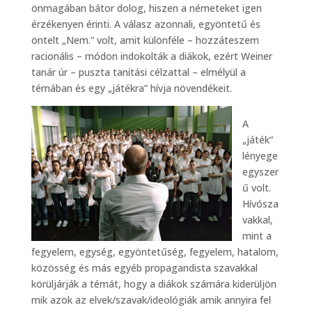
önmagában bátor dolog, hiszen a németeket igen
érzékenyen érinti. A válasz azonnali, egyöntetű és
öntelt „Nem.” volt, amit különféle – hozzáteszem
racionális – módon indokolták a diákok, ezért Weiner
tanár úr – puszta tanítási célzattal – elmélyül a
témában és egy „játékra” hívja növendékeit.
A
„játék”
lényege
egyszer
ű volt.
Hívósza
vakkal,
mint a
fegyelem, egység, egyöntetűség, fegyelem, hatalom,
közösség és más egyéb propagandista szavakkal
körüljárják a témát, hogy a diákok számára kiderüljön
mik azok az elvek/szavak/ideológiák amik annyira fel