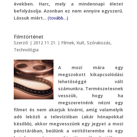
években. Harc, mely a mindennapi életet
befolyásolja. Azonban ez nem ennyire egyszerű.
Lássuk miért…
(tovább…)
Filmtörténet
Szerző:
|
2012 11 21.
|
Filmek
,
Kult
,
Szórakozás
,
Technológia
A mozi mára egy
megszokott kikapcsolódási
lehetőséggé vált
számunkra. Természetesnek
vesszük, hogy ha
megszeretnénk nézni egy
filmet és nem akarjuk kivárni, amíg valamelyik
adó leközli a televízióban (akár hónapokkal
később), akkor megvesszünk egy jegyet a mozi
pénztárában, beülünk a vetítőterembe és egy