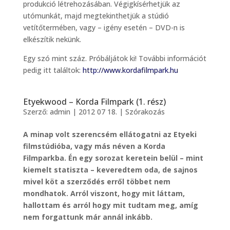
produkció létrehozásában. Végigkísérhetjük az
utómunkát, majd megtekinthetjük a stúdió
vetítőtermében, vagy – igény esetén – DVD-n is
elkészítik nekünk.
Egy szó mint száz. Próbáljátok ki! További információt
pedig itt találtok:
http://www.kordafilmpark.hu
Etyekwood – Korda Filmpark (1. rész)
Szerző:
admin
|
2012 07 18.
|
Szórakozás
A minap volt szerencsém ellátogatni az Etyeki
filmstúdióba, vagy más néven a Korda
Filmparkba. Én egy sorozat keretein belül – mint
kiemelt statiszta – keveredtem oda, de sajnos
mivel köt a szerződés erről többet nem
mondhatok. Arról viszont, hogy mit láttam,
hallottam és arról hogy mit tudtam meg, amíg
nem forgattunk már annál inkább.