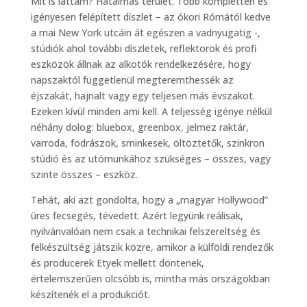
Mit is láttam? Hatalmas terület. Több kompletten és
igényesen felépített díszlet – az ókori Rómától kedve
a mai New York utcáin át egészen a vadnyugatig -,
stúdiók ahol további díszletek, reflektorok és profi
eszközök állnak az alkotók rendelkezésére, hogy
napszaktól függetlenül megteremthessék az
éjszakát, hajnalt vagy egy teljesen más évszakot.
Ezeken kívül minden ami kell. A teljesség igénye nélkül
néhány dolog: bluebox, greenbox, jelmez raktár,
varroda, fodrászok, sminkesek, öltöztetők, szinkron
stúdió és az utómunkához szükséges – összes, vagy
szinte összes – eszköz.
Tehát, aki azt gondolta, hogy a „magyar Hollywood”
üres fecsegés, tévedett. Azért legyünk reálisak,
nyilvánvalóan nem csak a technikai felszereltség és
felkészültség játszik közre, amikor a külföldi rendezők
és producerek Etyek mellett döntenek,
értelemszerűen olcsóbb is, mintha más országokban
készítenék el a produkciót.