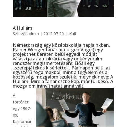
A Hullám
Szerző:
admin
|
2012 07 20.
|
Kult
Németország egy középiskolája napjainkban.
Rainer Wenger tanár úr (Jurgen Vogel) egy
projekthét keretén belül egyedi módját
választja az autokrácia vagy önkényuralmi
rendszer megismertetésére. Előáll egy
„szerepjátékos kísérlettel”. Pár napon belül az
egyszerű fogalmakból, mint a fegyelem és a
közösség, mozgalom születik, melynek neve: A
Hullám. Mire a tanár észbe kap, már túl késő. A
mozgalom irányíthatatlanná vált.
A
történet
egy 1967-
es,
Kaliforniai