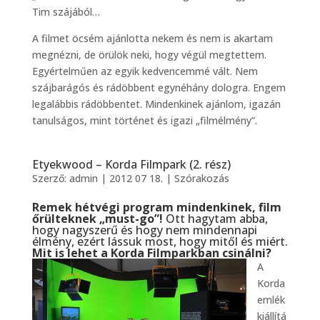
Tim szájából…
A filmet öcsém ajánlotta nekem és nem is akartam
megnézni, de örülök neki, hogy végül megtettem.
Egyértelműen az egyik kedvencemmé vált. Nem
szájbarágós és rádöbbent egynéhány dologra. Engem
legalábbis rádöbbentet. Mindenkinek ajánlom, igazán
tanulságos, mint történet és igazi „filmélmény”.
Etyekwood – Korda Filmpark (2. rész)
Szerző:
admin
|
2012 07 18.
|
Szórakozás
Remek hétvégi program mindenkinek, film
őrülteknek „must-go”!
Ott hagytam abba,
hogy nagyszerű és hogy nem mindennapi
élmény, ezért lássuk most, hogy mitől és miért.
Mit is lehet a Korda Filmparkban csinálni?
A
Korda
emlék
kiállítá