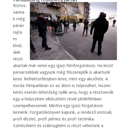
Biztos
vanna
k még
páran
rajta
m
kívül,
akik
részt
akartak már venni egy igazi filmforgatáson. Ha kicsit
perverzebbek vagyunk még főszereplők is akartunk
lenni. Reflektorfényben lenni, mint egy akcióhős. A
Korda Filmparkban ez az álom is teljesülhet, hiszen
kérés esetén lehetőség nyílik arra, hogy a résztvevők
egy a helyszínen elkészített rövid-játékfilmben
szerepelhessenek. Mintha egy igazi forgatáson
lennénk. Forgatókönyvet kapunk, a rendező instruál,
profi díszlet, profi jelmez és profi technika.
Színészként és stábtagként is részt vehetünk a