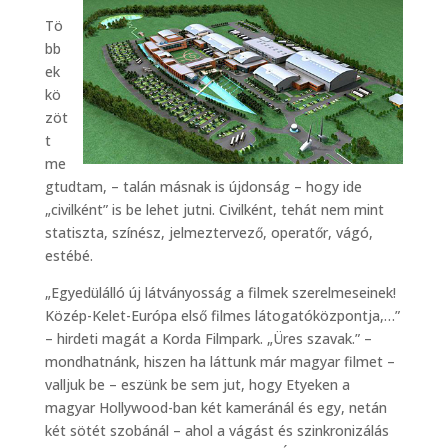
Tö
bb
ek
kö
zöt
t
me
gtudtam, – talán másnak is újdonság – hogy ide
„civilként” is be lehet jutni. Civilként, tehát nem mint
statiszta, színész, jelmeztervező, operatőr, vágó,
estébé.
„Egyedülálló új látványosság a filmek szerelmeseinek!
Közép-Kelet-Európa első filmes látogatóközpontja,…”
– hirdeti magát a Korda Filmpark. „Üres szavak.” –
mondhatnánk, hiszen ha láttunk már magyar filmet –
valljuk be – eszünk be sem jut, hogy Etyeken a
magyar Hollywood-ban két kameránál és egy, netán
két sötét szobánál – ahol a vágást és szinkronizálás