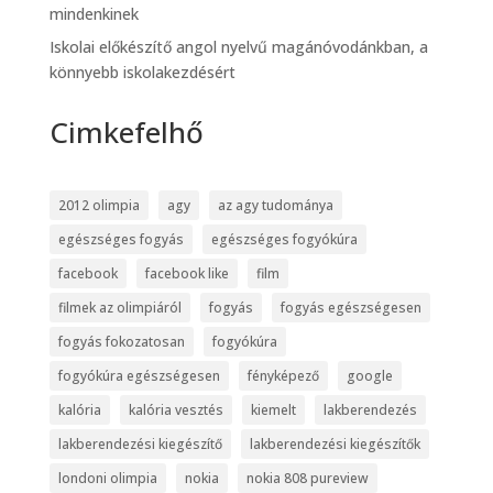
mindenkinek
Iskolai előkészítő angol nyelvű magánóvodánkban, a
könnyebb iskolakezdésért
Cimkefelhő
2012 olimpia
agy
az agy tudománya
egészséges fogyás
egészséges fogyókúra
facebook
facebook like
film
filmek az olimpiáról
fogyás
fogyás egészségesen
fogyás fokozatosan
fogyókúra
fogyókúra egészségesen
fényképező
google
kalória
kalória vesztés
kiemelt
lakberendezés
lakberendezési kiegészítő
lakberendezési kiegészítők
londoni olimpia
nokia
nokia 808 pureview