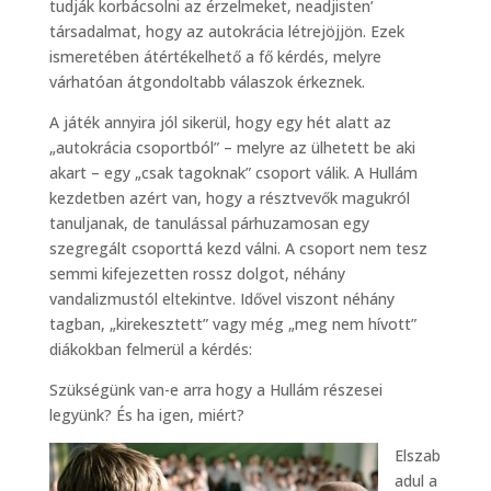
tudják korbácsolni az érzelmeket, neadjisten’
társadalmat, hogy az autokrácia létrejöjjön. Ezek
ismeretében átértékelhető a fő kérdés, melyre
várhatóan átgondoltabb válaszok érkeznek.
A játék annyira jól sikerül, hogy egy hét alatt az
„autokrácia csoportból” – melyre az ülhetett be aki
akart – egy „csak tagoknak” csoport válik. A Hullám
kezdetben azért van, hogy a résztvevők magukról
tanuljanak, de tanulással párhuzamosan egy
szegregált csoporttá kezd válni. A csoport nem tesz
semmi kifejezetten rossz dolgot, néhány
vandalizmustól eltekintve. Idővel viszont néhány
tagban, „kirekesztett” vagy még „meg nem hívott”
diákokban felmerül a kérdés:
Szükségünk van-e arra hogy a Hullám részesei
legyünk? És ha igen, miért?
Elszab
adul a