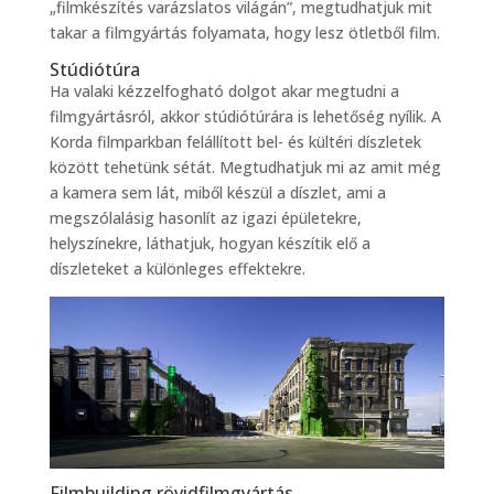
„filmkészítés varázslatos világán”, megtudhatjuk mit
takar a filmgyártás folyamata, hogy lesz ötletből film.
Stúdiótúra
Ha valaki kézzelfogható dolgot akar megtudni a
filmgyártásról, akkor stúdiótúrára is lehetőség nyílik. A
Korda filmparkban felállított bel- és kültéri díszletek
között tehetünk sétát. Megtudhatjuk mi az amit még
a kamera sem lát, miből készül a díszlet, ami a
megszólalásig hasonlít az igazi épületekre,
helyszínekre, láthatjuk, hogyan készítik elő a
díszleteket a különleges effektekre.
Filmbuilding rövidfilmgyártás