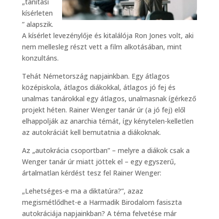
„tanítási
kísérleten
” alapszik.
A kísérlet levezénylője és kitalálója Ron Jones volt, aki
nem mellesleg részt vett a film alkotásában, mint
konzultáns.
Tehát Németország napjainkban. Egy átlagos
középiskola, átlagos diákokkal, átlagos jó fej és
unalmas tanárokkal egy átlagos, unalmasnak ígérkező
projekt héten. Rainer Wenger tanár úr (a jó fej) elől
elhappolják az anarchia témát, így kénytelen-kelletlen
az autokráciát kell bemutatnia a diákoknak.
Az „autokrácia csoportban” – melyre a diákok csak a
Wenger tanár úr miatt jöttek el – egy egyszerű,
ártalmatlan kérdést tesz fel Rainer Wenger:
„Lehetséges-e ma a diktatúra?”, azaz
megismétlődhet-e a Harmadik Birodalom fasiszta
autokráciája napjainkban? A téma felvetése már