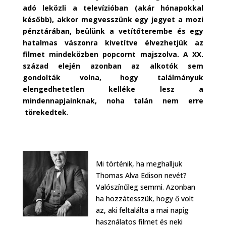
adó leközli a televízióban (akár hónapokkal
később), akkor megvesszünk egy jegyet a mozi
pénztárában, beülünk a vetítőterembe és egy
hatalmas vászonra kivetítve élvezhetjük az
filmet mindeközben popcornt majszolva. A XX.
század elején azonban az alkotók sem
gondolták volna, hogy találmányuk
elengedhetetlen kelléke lesz a
mindennapjainknak, noha talán nem erre
törekedtek
.
Mi történik, ha meghalljuk
Thomas Alva Edison nevét?
Valószínűleg semmi. Azonban
ha hozzátesszük, hogy ő volt
az, aki feltalálta a mai napig
használatos filmet és neki