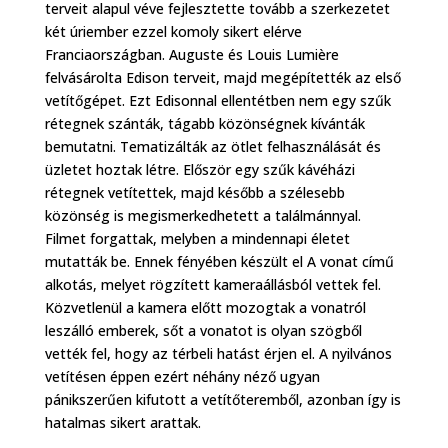
terveit alapul véve fejlesztette tovább a szerkezetet
két úriember ezzel komoly sikert elérve
Franciaországban. Auguste és Louis Lumière
felvásárolta Edison terveit, majd megépítették az első
vetítőgépet. Ezt Edisonnal ellentétben nem egy szűk
rétegnek szánták, tágabb közönségnek kívánták
bemutatni. Tematizálták az ötlet felhasználását és
üzletet hoztak létre. Először egy szűk kávéházi
rétegnek vetítettek, majd később a szélesebb
közönség is megismerkedhetett a találmánnyal.
Filmet forgattak, melyben a mindennapi életet
mutatták be. Ennek fényében készült el A vonat című
alkotás, melyet rögzített kameraállásból vettek fel.
Közvetlenül a kamera előtt mozogtak a vonatról
leszálló emberek, sőt a vonatot is olyan szögből
vették fel, hogy az térbeli hatást érjen el. A nyilvános
vetítésen éppen ezért néhány néző ugyan
pánikszerűen kifutott a vetítőteremből, azonban így is
hatalmas sikert arattak.