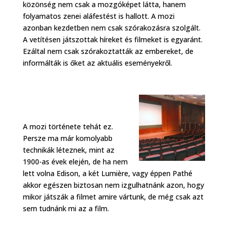
közönség nem csak a mozgóképet látta, hanem
folyamatos zenei aláfestést is hallott. A mozi
azonban kezdetben nem csak szórakozásra szolgált.
A vetítésen játszottak híreket és filmeket is egyaránt.
Ezáltal nem csak szórakoztatták az embereket, de
informálták is őket az aktuális eseményekről.
A mozi története tehát ez.
Persze ma már komolyabb
technikák léteznek, mint az
1900-as évek elején, de ha nem
lett volna Edison, a két Lumière, vagy éppen Pathé
akkor egészen biztosan nem izgulhatnánk azon, hogy
mikor játszák a filmet amire vártunk, de még csak azt
sem tudnánk mi az a film.