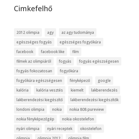
Cimkefelhő
2012 olimpia
agy
az agy tudománya
egészséges fogyás
egészséges fogyókúra
facebook
facebook like
film
filmek az olimpiáról
fogyás
fogyás egészségesen
fogyás fokozatosan
fogyókúra
fogyókúra egészségesen
fényképező
google
kalória
kalória vesztés
kiemelt
lakberendezés
lakberendezési kiegészítő
lakberendezési kiegészítők
londoni olimpia
nokia
nokia 808 pureview
nokia fényképezőgép
nokia okostelefon
nyári olimpia
nyári receptek
okostelefon
olimpia
olimpia 2012
olimpia film