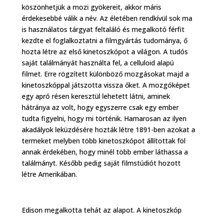
köszönhetjük a mozi gyökereit, akkor máris
érdekesebbé válik a név. Az életében rendkívül sok ma
is használatos tárgyat feltaláló és megalkotó férfit
kezdte el foglalkoztatni a filmgyártás tudománya, ő
hozta létre az első kinetoszkópot a világon. A tudós
saját találmányát használta fel, a celluloid alapú
filmet. Erre rögzített különböző mozgásokat majd a
kinetoszkóppal játszotta vissza őket. A mozgóképet
egy apró résen keresztül lehetett látni, aminek
hátránya az volt, hogy egyszerre csak egy ember
tudta figyelni, hogy mi történik. Hamarosan az ilyen
akadályok leküzdésére hozták létre 1891-ben azokat a
termeket melyben több kinetoszkópot állítottak föl
annak érdekében, hogy minél több ember láthassa a
találmányt. Később pedig saját filmstúdiót hozott
létre Amerikában.
Edison megalkotta tehát az alapot. A kinetoszkóp