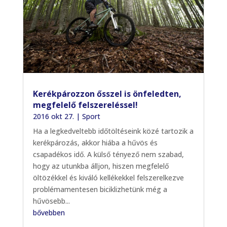
Kerékpározzon ősszel is önfeledten,
megfelelő felszereléssel!
2016 okt 27.
|
Sport
Ha a legkedveltebb időtöltéseink közé tartozik a
kerékpározás, akkor hiába a hűvös és
csapadékos idő. A külső tényező nem szabad,
hogy az utunkba álljon, hiszen megfelelő
öltözékkel és kiváló kellékekkel felszerelkezve
problémamentesen biciklizhetünk még a
hűvösebb...
bővebben