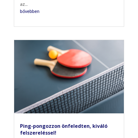
az...
bővebben
Ping-pongozzon önfeledten, kiváló
felszereléssel!