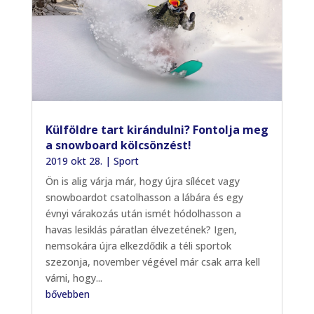
Külföldre tart kirándulni? Fontolja meg
a snowboard kölcsönzést!
2019 okt 28.
|
Sport
Ön is alig várja már, hogy újra sílécet vagy
snowboardot csatolhasson a lábára és egy
évnyi várakozás után ismét hódolhasson a
havas lesiklás páratlan élvezetének? Igen,
nemsokára újra elkezdődik a téli sportok
szezonja, november végével már csak arra kell
várni, hogy...
bővebben