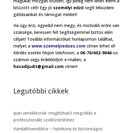
magukat mozgás közben, így pedig nem lehet elérni a
kitűzött célt! Egy jó
személyi edző
segít leküzdeni
gátlásainkat és támogat minket!
Ha úgy érzi, egyedül nem megy, és motiváló erőre van
szüksége, keressen fel! Segítségemmel biztos eléri
céljait! További információkat honlapomon találhat,
melyet a
www.szemelyiedzes.com
címen érhet el!
Kérdés esetén hívjon telefonon, a
06-70/602-9046
-os
számon vagy érdeklődjön e-mailen, a
hazadijudit@gmail.com
címen!
Legutóbbi cikkek
Ipari ventilátorok: megbízható megoldás a
professzionális szellőztetéshez
Kandallóventilátor – hatékony és biztonságos