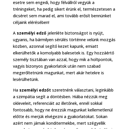
esetre sem engedi, hogy félvállról vegyük a
tréningeket, ha pedig sikert érünk el, természetesen a
dicséret sem marad el, ami tovább erősít bennünket
céljaink elérésében!
A
személyi edző
jelenléte biztonságot is nyújt,
ugyanis, ha bármilyen sérülés történne velünk mozgás
közben, azonnal segítő kezet kapunk, emiatt
elkerülhetők a komolyabb balesetek is. Egy hozzáértő
személy tisztában van azzal, hogy mik a holtpontok,
vagyis bizonyos gyakorlatok után nem szabad
megerőltetnünk magunkat, mert akár hetekre is
lesérülhetünk.
Ha
személyi edzőt
szeretnénk választani, leginkább
a szimpátia segít a döntésben. Hiába nézzük meg
okleveleit, referenciáit az illetőnek, ennél sokkal
fontosabb, hogy ne érezzük magunkat kellemetlenül
előtte és merjük elvégezni a gyakorlatokat. Sokan
azért nem járnak konditermekbe, mert szégyellik