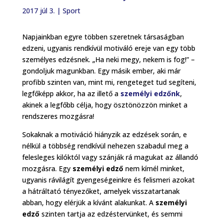
2017 júl 3.
|
Sport
Napjainkban egyre többen szeretnek társaságban
edzeni, ugyanis rendkívül motiváló ereje van egy több
személyes edzésnek. „Ha neki megy, nekem is fog!” –
gondoljuk magunkban. Egy másik ember, aki már
profibb szinten van, mint mi, rengeteget tud segíteni,
legfőképp akkor, ha az illető a
személyi edzőnk
,
akinek a legfőbb célja, hogy ösztönözzön minket a
rendszeres mozgásra!
Sokaknak a motiváció hiányzik az edzések során, e
nélkül a többség rendkívül nehezen szabadul meg a
felesleges kilóktól vagy szánják rá magukat az állandó
mozgásra. Egy
személyi edző
nem kímél minket,
ugyanis rávilágít gyengeségeinkre és felismeri azokat
a hátráltató tényezőket, amelyek visszatartanak
abban, hogy elérjük a kívánt alakunkat. A
személyi
edző
szinten tartja az edzéstervünket, és semmi