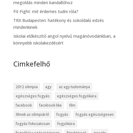
megoldás minden kandallóhoz
Fit-Fight: mit érdemes tudni róla?
TRX Budapesten: hatékony és sokoldalú edzés
mindenkinek
Iskolai előkészítő angol nyelvű magánóvodánkban, a
könnyebb iskolakezdésért
Cimkefelhő
2012 olimpia
agy
az agy tudománya
egészséges fogyás
egészséges fogyókúra
facebook
facebook like
film
filmek az olimpiáról
fogyás
fogyás egészségesen
fogyás fokozatosan
fogyókúra
fogyókúra egészségesen
fényképező
google