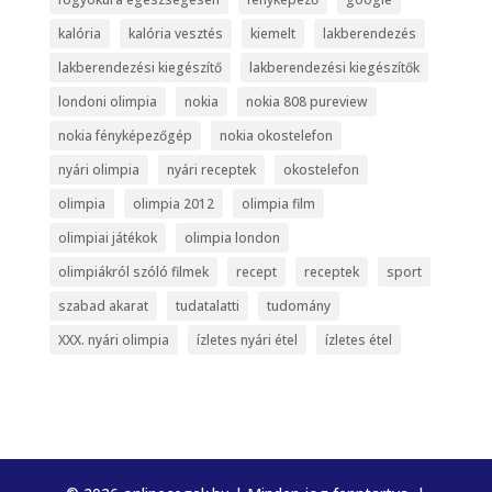
kalória
kalória vesztés
kiemelt
lakberendezés
lakberendezési kiegészítő
lakberendezési kiegészítők
londoni olimpia
nokia
nokia 808 pureview
nokia fényképezőgép
nokia okostelefon
nyári olimpia
nyári receptek
okostelefon
olimpia
olimpia 2012
olimpia film
olimpiai játékok
olimpia london
olimpiákról szóló filmek
recept
receptek
sport
szabad akarat
tudatalatti
tudomány
XXX. nyári olimpia
ízletes nyári étel
ízletes étel