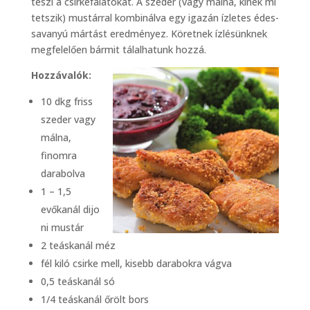
teszi a csirkefalatokat. A szeder (vagy málna, kinek mi
tetszik) mustárral kombinálva egy igazán ízletes édes-
savanyú mártást eredményez. Köretnek ízlésünknek
megfelelően bármit tálalhatunk hozzá.
Hozzávalók:
10 dkg friss
szeder vagy
málna,
finomra
darabolva
1 – 1,5
evőkanál dijo
ni mustár
2 teáskanál méz
fél kiló csirke mell, kisebb darabokra vágva
0,5 teáskanál só
1/4 teáskanál őrölt bors