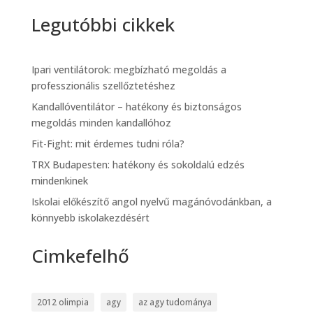
Legutóbbi cikkek
Ipari ventilátorok: megbízható megoldás a
professzionális szellőztetéshez
Kandallóventilátor – hatékony és biztonságos
megoldás minden kandallóhoz
Fit-Fight: mit érdemes tudni róla?
TRX Budapesten: hatékony és sokoldalú edzés
mindenkinek
Iskolai előkészítő angol nyelvű magánóvodánkban, a
könnyebb iskolakezdésért
Cimkefelhő
2012 olimpia
agy
az agy tudománya