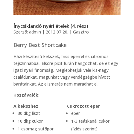
Ínycsiklandó nyári ételek (4. rész)
Szerző:
admin
|
2012 07 20.
|
Gasztro
Berry Best Shortcake
Házi készítésű kekszek, friss eperrel és citromos
tejszínhabbal. Elsőre picit furán hangozhat, de ez egy
igazi nyári finomság. Meglephetjük vele kis-nagy
családunkat, magunkat vagy vendégségbe hívott
barátainkat. Az elismerés nem maradhat el.
Hozzávalók:
A kekszhez
Cukrozott eper
30 dkg liszt
eper
10 dkg cukor
1-3 teáskanál cukor
1 csomag sütőpor
(ízlés szerint)