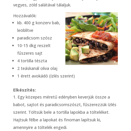
vegyes, zöld salátával tálaljuk.
Hozzávalók:
kb. 400 g konzerv bab,
leöblítve
paradicsom szósz
10-15 dkg reszelt
fűszeres sajt
4 tortilla tészta
2 teáskanál oliva olaj
1 érett avokádó (ízlés szerint)
Elkészítés:
Egy közepes méretű edényben keverjük össze a
babot, sajtot és paradicsomszószt, fűszerezzük ízlés
szerint. Töltsük bele a tortilla lapokba a tölteléket.
Hajtsuk félbe a lapokat és finoman lapítsuk ki,
amennyire a töltelék engedi.