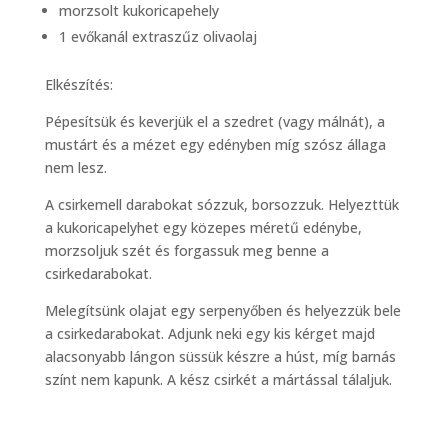
morzsolt kukoricapehely
1 evőkanál extraszűz olivaolaj
Elkészítés:
Pépesítsük és keverjük el a szedret (vagy málnát), a
mustárt és a mézet egy edényben míg szósz állaga
nem lesz.
A csirkemell darabokat sózzuk, borsozzuk. Helyezttük
a kukoricapelyhet egy közepes méretű edénybe,
morzsoljuk szét és forgassuk meg benne a
csirkedarabokat.
Melegítsünk olajat egy serpenyőben és helyezzük bele
a csirkedarabokat. Adjunk neki egy kis kérget majd
alacsonyabb lángon süssük készre a húst, míg barnás
színt nem kapunk. A kész csirkét a mártással tálaljuk.