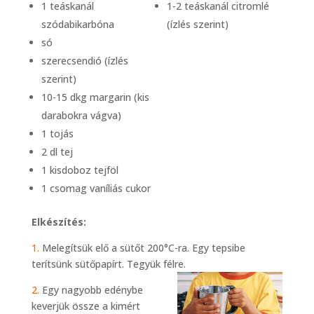
1 teáskanál
1-2 teáskanál citromlé
szódabikarbóna
(ízlés szerint)
só
szerecsendió (ízlés
szerint)
10-15 dkg margarin (kis
darabokra vágva)
1 tojás
2 dl tej
1 kisdoboz tejföl
1 csomag vaníliás cukor
Elkészítés:
1.
Melegítsük elő a sütőt 200°C-ra. Egy tepsibe
terítsünk sütőpapírt. Tegyük félre.
2.
Egy nagyobb edénybe
keverjük össze a kimért