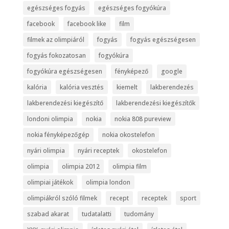
egészséges fogyás
egészséges fogyókúra
facebook
facebook like
film
filmek az olimpiáról
fogyás
fogyás egészségesen
fogyás fokozatosan
fogyókúra
fogyókúra egészségesen
fényképező
google
kalória
kalória vesztés
kiemelt
lakberendezés
lakberendezési kiegészítő
lakberendezési kiegészítők
londoni olimpia
nokia
nokia 808 pureview
nokia fényképezőgép
nokia okostelefon
nyári olimpia
nyári receptek
okostelefon
olimpia
olimpia 2012
olimpia film
olimpiai játékok
olimpia london
olimpiákról szóló filmek
recept
receptek
sport
szabad akarat
tudatalatti
tudomány