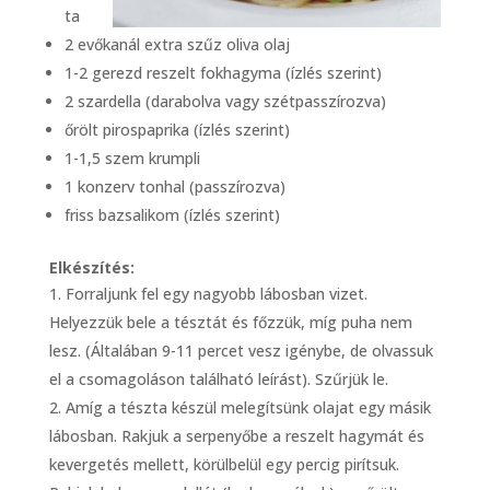
ta
2 evőkanál extra szűz oliva olaj
1-2 gerezd reszelt fokhagyma (ízlés szerint)
2 szardella (darabolva vagy szétpasszírozva)
őrölt pirospaprika (ízlés szerint)
1-1,5 szem krumpli
1 konzerv tonhal (passzírozva)
friss bazsalikom (ízlés szerint)
Elkészítés:
Forraljunk fel egy nagyobb lábosban vizet.
Helyezzük bele a tésztát és főzzük, míg puha nem
lesz. (Általában 9-11 percet vesz igénybe, de olvassuk
el a csomagoláson található leírást). Szűrjük le.
Amíg a tészta készül melegítsünk olajat egy másik
lábosban. Rakjuk a serpenyőbe a reszelt hagymát és
kevergetés mellett, körülbelül egy percig pirítsuk.