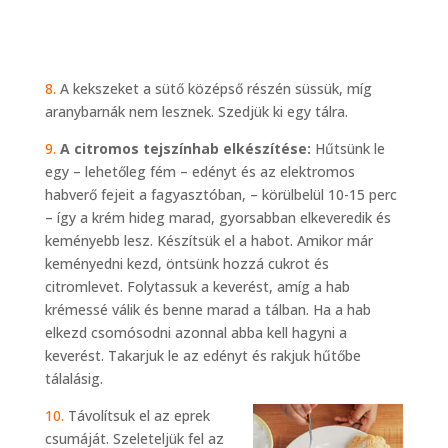
8.
A kekszeket a sütő középső részén süssük, míg
aranybarnák nem lesznek. Szedjük ki egy tálra.
9.
A citromos tejszínhab elkészítése:
Hűtsünk le
egy – lehetőleg fém – edényt és az elektromos
habverő fejeit a fagyasztóban, – körülbelül 10-15 perc
– így a krém hideg marad, gyorsabban elkeveredik és
keményebb lesz. Készítsük el a habot. Amikor már
keményedni kezd, öntsünk hozzá cukrot és
citromlevet. Folytassuk a keverést, amíg a hab
krémessé válik és benne marad a tálban. Ha a hab
elkezd csomósodni azonnal abba kell hagyni a
keverést. Takarjuk le az edényt és rakjuk hűtőbe
tálalásig.
10.
Távolítsuk el az eprek
csumáját. Szeleteljük fel az