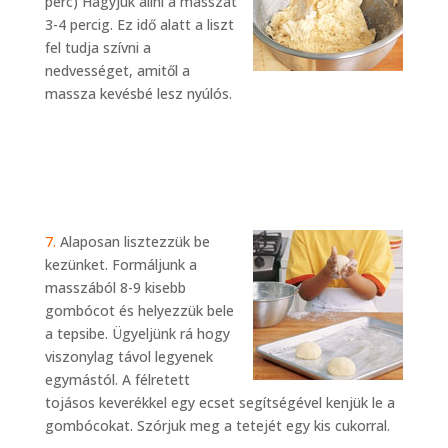
perc) Hagyjuk állni a masszát
3-4 percig. Ez idő alatt a liszt
fel tudja szívni a
nedvességet, amitől a
massza kevésbé lesz nyúlós.
7.
Alaposan lisztezzük be
kezünket. Formáljunk a
masszából 8-9 kisebb
gombócot és helyezzük bele
a tepsibe. Ügyeljünk rá hogy
viszonylag távol legyenek
egymástól. A félretett
tojásos keverékkel egy ecset segítségével kenjük le a
gombócokat. Szórjuk meg a tetejét egy kis cukorral.