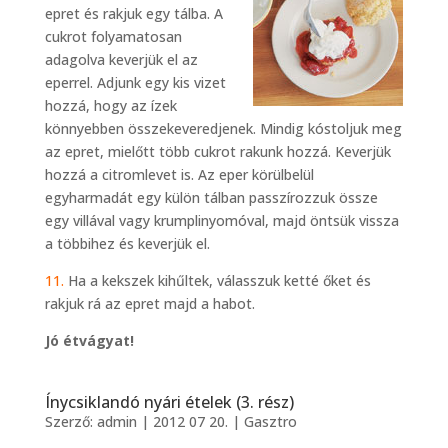
epret és rakjuk egy tálba. A
cukrot folyamatosan
adagolva keverjük el az
eperrel. Adjunk egy kis vizet
hozzá, hogy az ízek
könnyebben összekeveredjenek. Mindig kóstoljuk meg
az epret, mielőtt több cukrot rakunk hozzá. Keverjük
hozzá a citromlevet is. Az eper körülbelül
egyharmadát egy külön tálban passzírozzuk össze
egy villával vagy krumplinyomóval, majd öntsük vissza
a többihez és keverjük el.
11.
Ha a kekszek kihűltek, válasszuk ketté őket és
rakjuk rá az epret majd a habot.
Jó étvágyat!
Ínycsiklandó nyári ételek (3. rész)
Szerző:
admin
|
2012 07 20.
|
Gasztro