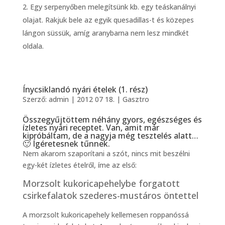
Egy serpenyőben melegítsünk kb. egy teáskanálnyi
olajat. Rakjuk bele az egyik quesadillas-t és közepes
lángon süssük, amíg aranybarna nem lesz mindkét
oldala.
Ínycsiklandó nyári ételek (1. rész)
Szerző:
admin
|
2012 07 18.
|
Gasztro
Összegyűjtöttem néhány gyors, egészséges és
ízletes nyári receptet. Van, amit már
kipróbáltam, de a nagyja még tesztelés alatt…
🙂 Ígéretesnek tűnnek.
Nem akarom szaporítani a szót, nincs mit beszélni
egy-két ízletes ételről, íme az első:
Morzsolt kukoricapehelybe forgatott
csirkefalatok szederes-mustáros öntettel
A morzsolt kukoricapehely kellemesen roppanóssá