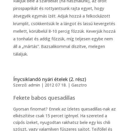
Rakjuk bele a szardellát (ha használunk), az őrölt
pirospaprikát és rottyantsunk rajta egyet, hogy
átvegyék egymás ízét. Adjuk hozzá a felkockázott
krumplit, csökkentsük le a lángot és lassú kevergetés
mellett, körülbelül 8-10 percig főzzük. Keverjük hozzá
a tonhalat és addig főzzük, míg teljesen egybe nem
áll a „mártás”. Bazsalikommal díszítve, melegen
tálaljuk.
Ínycsiklandó nyári ételek (2. rész)
Szerző:
admin
|
2012 07 18.
|
Gasztro
Fekete babos quesadillas
Gyorsan finomat? Ennek az ízletes quesadillas-nak az
elkészítése csak 15 percet igényel. Ha szereted a
csípős ízeket, nyugodtan rakhatsz bele egy kis chili
szószt, vagy valamilyen fűszeres sajtot. Tejföllel és