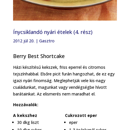
Ínycsiklandó nyári ételek (4. rész)
2012 júl 20.
|
Gasztro
Berry Best Shortcake
Házi készítésű kekszek, friss eperrel és citromos
tejszínhabbal. Elsőre picit furán hangozhat, de ez egy
igazi nyári finomság. Meglephetjük vele kis-nagy
családunkat, magunkat vagy vendégségbe hívott
barátainkat. Az elismerés nem maradhat el.
Hozzávalók:
A kekszhez
Cukrozott eper
30 dkg liszt
eper
10 dkg cukor
1-3 teáskanál cukor