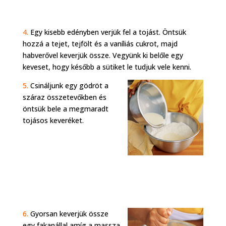
4.
Egy kisebb edényben verjük fel a tojást. Öntsük
hozzá a tejet, tejfölt és a vaníliás cukrot, majd
habverővel keverjük össze. Vegyünk ki belőle egy
keveset, hogy később a sütiket le tudjuk vele kenni.
5.
Csináljunk egy gödröt a
száraz összetevőkben és
öntsük bele a megmaradt
tojásos keveréket.
6.
Gyorsan keverjük össze
egy fakanállal amíg a massza