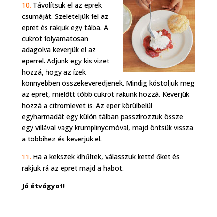
10.
Távolítsuk el az eprek
csumáját. Szeleteljük fel az
epret és rakjuk egy tálba. A
cukrot folyamatosan
adagolva keverjük el az
eperrel. Adjunk egy kis vizet
hozzá, hogy az ízek
könnyebben összekeveredjenek. Mindig kóstoljuk meg
az epret, mielőtt több cukrot rakunk hozzá. Keverjük
hozzá a citromlevet is. Az eper körülbelül
egyharmadát egy külön tálban passzírozzuk össze
egy villával vagy krumplinyomóval, majd öntsük vissza
a többihez és keverjük el.
11.
Ha a kekszek kihűltek, válasszuk ketté őket és
rakjuk rá az epret majd a habot.
Jó étvágyat!