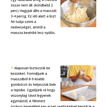
össze nem áll. (körülbelül 2
perc) Hagyjuk állni a masszát
3-4 percig. Ez idő alatt a liszt
fel tudja szívni a
nedvességet, amitől a
massza kevésbé lesz nyúlós.
7.
Alaposan lisztezzük be
kezünket. Formáljunk a
masszából 8-9 kisebb
gombócot és helyezzük bele
a tepsibe. Ügyeljünk rá hogy
viszonylag távol legyenek
egymástól. A félretett
tojásos keverékkel egy ecset segítségével kenjük le a