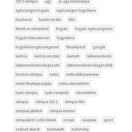
2012 olimpia
agy
az agy tudománya
egészséges fogyás
egészséges fogyókúra
facebook
facebook like
film
filmek az olimpiáról
fogyás
fogyás egészségesen
fogyás fokozatosan
fogyókúra
fogyókúra egészségesen
fényképező
google
kalória
kalória vesztés
kiemelt
lakberendezés
lakberendezési kiegészítő
lakberendezési kiegészítők
londoni olimpia
nokia
nokia 808 pureview
nokia fényképezőgép
nokia okostelefon
nyári olimpia
nyári receptek
okostelefon
olimpia
olimpia 2012
olimpia film
olimpiai játékok
olimpia london
olimpiákról szóló filmek
recept
receptek
sport
szabad akarat
tudatalatti
tudomány