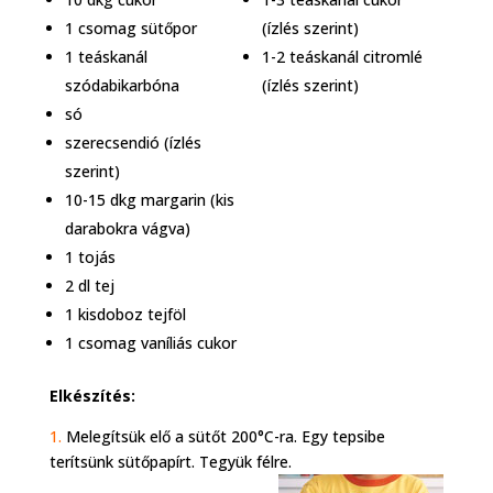
1 csomag sütőpor
(ízlés szerint)
1 teáskanál
1-2 teáskanál citromlé
szódabikarbóna
(ízlés szerint)
só
szerecsendió (ízlés
szerint)
10-15 dkg margarin (kis
darabokra vágva)
1 tojás
2 dl tej
1 kisdoboz tejföl
1 csomag vaníliás cukor
Elkészítés:
1.
Melegítsük elő a sütőt 200°C-ra. Egy tepsibe
terítsünk sütőpapírt. Tegyük félre.