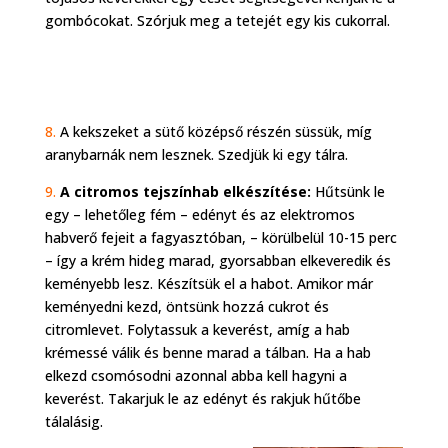
gombócokat. Szórjuk meg a tetejét egy kis cukorral.
8.
A kekszeket a sütő középső részén süssük, míg
aranybarnák nem lesznek. Szedjük ki egy tálra.
9.
A citromos tejszínhab elkészítése:
Hűtsünk le
egy – lehetőleg fém – edényt és az elektromos
habverő fejeit a fagyasztóban, – körülbelül 10-15 perc
– így a krém hideg marad, gyorsabban elkeveredik és
keményebb lesz. Készítsük el a habot. Amikor már
keményedni kezd, öntsünk hozzá cukrot és
citromlevet. Folytassuk a keverést, amíg a hab
krémessé válik és benne marad a tálban. Ha a hab
elkezd csomósodni azonnal abba kell hagyni a
keverést. Takarjuk le az edényt és rakjuk hűtőbe
tálalásig.