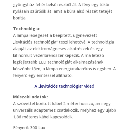
gyöngyház fehér belső részből áll. A fény egy tükör
nyílásain szűrődik át, amit a búra alsó részét tetejét
borítja.
Technológia:
A lámpa lebegését a beépített, úgynevezett
„levitációs technológia” teszi lehetővé. A technológia
alapját az elektromágneses alkatrészek és egy
kifinomult vezérlőrendszer képezik. A ma létező
legfejlettebb LED technológiát alkalmazásának
köszönhetően, a lámpa energiatakarékos is egyben. A
fényerő egy érintéssel állítható.
A „levitációs technológia” videó
Műszaki adatok:
A szövettel borított kábel 2 méter hosszú, ami egy
univerzális adapterhez csatlakozik, melyhez egy újabb
1,86 méteres kábel kapcsolódik.
Fényerő: 300 Lux