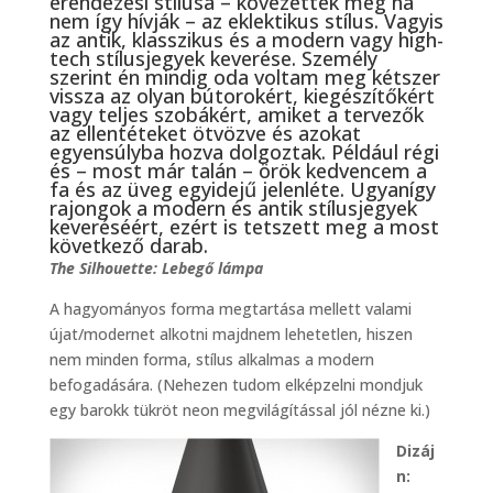
erendezési stílusa – kövezettek meg ha
nem így hívják – az eklektikus stílus. Vagyis
az antik, klasszikus és a modern vagy high-
tech stílusjegyek keverése. Személy
szerint én mindig oda voltam meg kétszer
vissza az olyan bútorokért, kiegészítőkért
vagy teljes szobákért, amiket a tervezők
az ellentéteket ötvözve és azokat
egyensúlyba hozva dolgoztak. Például régi
és – most már talán – örök kedvencem a
fa és az üveg egyidejű jelenléte. Ugyanígy
rajongok a modern és antik stílusjegyek
keveréséért, ezért is tetszett meg a most
következő darab.
The Silhouette: Lebegő lámpa
A hagyományos forma megtartása mellett valami
újat/modernet alkotni majdnem lehetetlen, hiszen
nem minden forma, stílus alkalmas a modern
befogadására. (Nehezen tudom elképzelni mondjuk
egy barokk tükröt neon megvilágítással jól nézne ki.)
Dizáj
n: