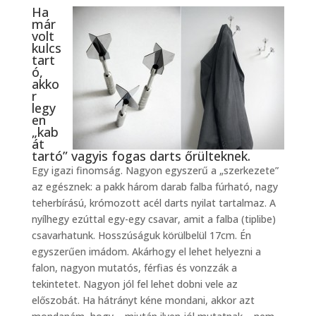
Ha
már
volt
kulcs
tart
ó,
akko
r
legy
en
„kab
át
tartó” vagyis fogas darts őrülteknek.
Egy igazi finomság. Nagyon egyszerű a „szerkezete”
az egésznek: a pakk három darab falba fúrható, nagy
teherbírású, krómozott acél darts nyilat tartalmaz. A
nyílhegy ezúttal egy-egy csavar, amit a falba (tiplibe)
csavarhatunk. Hosszúságuk körülbelül 17cm. Én
egyszerűen imádom. Akárhogy el lehet helyezni a
falon, nagyon mutatós, férfias és vonzzák a
tekintetet. Nagyon jól fel lehet dobni vele az
előszobát. Ha hátrányt kéne mondani, akkor azt