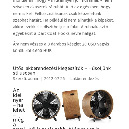
mondanám, hogy – miután ilyen jól mutatnak – nem
szívesen akasztok rá ruhát. A jó az egészben, hogy
nem is kell. Felhasználásának csak képzeletünk
szabhat határt. Ha például ki nem állhatjuk a képeket,
akkor ezekkel is díszíthetjük a falat. A ruhaakasztó
egyébéknt a Dart Coat Hooks névre hallgat.
Ára nem vészes a 3 darabos készlet 20 USD vagyis
körülbelül 4.600 HUF.
Ütős lakberendezési kiegészítők – Hűsöljünk
stílusosan
Szerző:
admin
|
2012 07 26.
|
Lakberendezés
Az
idei
nyár
– ha
lehet
–
még
a