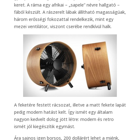
keret. A ráma egy afrikai – „sapele” névre hallgató –
fából készült. A rászerelt lábak állítható magasságúak,
három erősségi fokozattal rendelkezik, mint egy
mezei ventilátor, viszont cserébe rendkívül halk.
A feketére festett rácsozat, illetve a matt fekete lapát
pedig modern hatást kelt. Így ismét egy általam
nagyon kedvelt dolog jött létre: modern és retro
ismét jól kiegészítik egymást.
Ára sajnos igen borsos, 200 dollárért lehet a miénk,