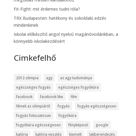
Fit-Fight: mit érdemes tudni róla?
TRX Budapesten: hatékony és sokoldalú edzés
mindenkinek
Iskolai előkészítő angol nyelvű magánóvodánkban, a
könnyebb iskolakezdésért
Cimkefelhő
2012 olimpia
agy
az agy tudománya
egészséges fogyás
egészséges fogyókúra
facebook
facebook like
film
filmek az olimpiáról
fogyás
fogyás egészségesen
fogyás fokozatosan
fogyókúra
fogyókúra egészségesen
fényképező
google
kalória
kalória vesztés
kiemelt
lakberendezés