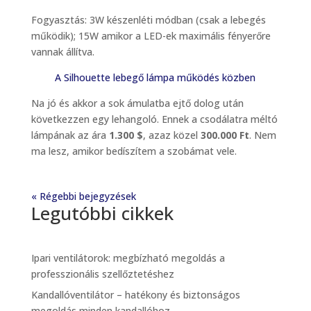
Fogyasztás: 3W készenléti módban (csak a lebegés
működik); 15W amikor a LED-ek maximális fényerőre
vannak állítva.
A Silhouette lebegő lámpa működés közben
Na jó és akkor a sok ámulatba ejtő dolog után
következzen egy lehangoló. Ennek a csodálatra méltó
lámpának az ára
1.300 $
, azaz közel
300.000 Ft
. Nem
ma lesz, amikor bedíszítem a szobámat vele.
« Régebbi bejegyzések
Legutóbbi cikkek
Ipari ventilátorok: megbízható megoldás a
professzionális szellőztetéshez
Kandallóventilátor – hatékony és biztonságos
megoldás minden kandallóhoz