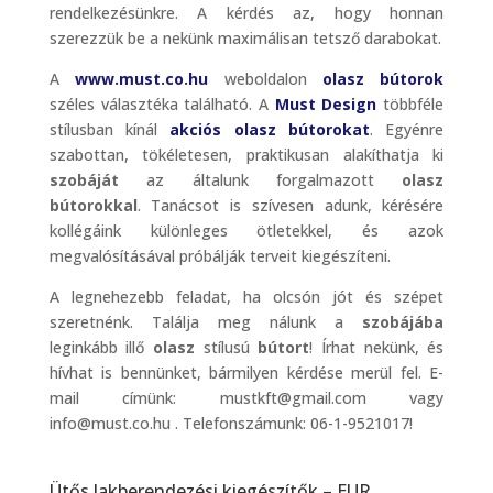
rendelkezésünkre. A kérdés az, hogy honnan
szerezzük be a nekünk maximálisan tetsző darabokat.
A
www.must.co.hu
weboldalon
olasz bútorok
széles választéka található. A
Must Design
többféle
stílusban kínál
akciós olasz bútorokat
. Egyénre
szabottan, tökéletesen, praktikusan alakíthatja ki
szobáját
az általunk forgalmazott
olasz
bútorokkal
. Tanácsot is szívesen adunk, kérésére
kollégáink különleges ötletekkel, és azok
megvalósításával próbálják terveit kiegészíteni.
A legnehezebb feladat, ha olcsón jót és szépet
szeretnénk. Találja meg nálunk a
szobájába
leginkább illő
olasz
stílusú
bútort
! Írhat nekünk, és
hívhat is bennünket, bármilyen kérdése merül fel. E-
mail címünk: mustkft@gmail.com vagy
info@must.co.hu . Telefonszámunk: 06-1-9521017!
Ütős lakberendezési kiegészítők – EUR