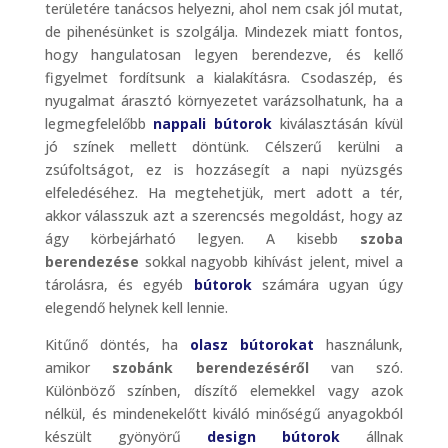
területére tanácsos helyezni, ahol nem csak jól mutat,
de pihenésünket is szolgálja. Mindezek miatt fontos,
hogy hangulatosan legyen berendezve, és kellő
figyelmet fordítsunk a kialakításra. Csodaszép, és
nyugalmat árasztó környezetet varázsolhatunk, ha a
legmegfelelőbb
nappali bútorok
kiválasztásán kívül
jó színek mellett döntünk. Célszerű kerülni a
zsúfoltságot, ez is hozzásegít a napi nyüzsgés
elfeledéséhez. Ha megtehetjük, mert adott a tér,
akkor válasszuk azt a szerencsés megoldást, hogy az
ágy körbejárható legyen. A kisebb
szoba
berendezése
sokkal nagyobb kihívást jelent, mivel a
tárolásra, és egyéb
bútorok
számára ugyan úgy
elegendő helynek kell lennie.
Kitűnő döntés, ha
olasz bútorokat
használunk,
amikor
szobánk berendezéséről
van szó.
Különböző színben, díszítő elemekkel vagy azok
nélkül, és mindenekelőtt kiváló minőségű anyagokból
készült gyönyörű
design bútorok
állnak