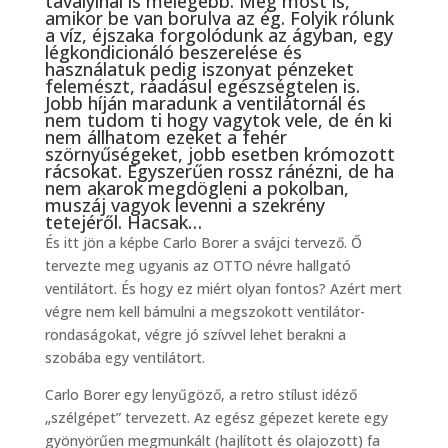
tavalyinál is melegebb. Még most is,
amikor be van borulva az ég. Folyik rólunk
a víz, éjszaka forgolódunk az ágyban, egy
légkondicionáló beszerelése és
használatuk pedig iszonyat pénzeket
felemészt, ráadásul egészségtelen is.
Jobb híján maradunk a ventilátornál és
nem tudom ti hogy vagytok vele, de én ki
nem állhatom ezeket a fehér
szörnyűségeket, jobb esetben krómozott
rácsokat. Egyszerűen rossz ránézni, de ha
nem akarok megdögleni a pokolban,
muszáj vagyok levenni a szekrény
tetejéről. Hacsak…
És itt jön a képbe Carlo Borer a svájci tervező. Ő
tervezte meg ugyanis az OTTO névre hallgató
ventilátort. És hogy ez miért olyan fontos? Azért mert
végre nem kell bámulni a megszokott ventilátor-
rondaságokat, végre jó szívvel lehet berakni a
szobába egy ventilátort.
Carlo Borer egy lenyűgöző, a retro stílust idéző
„szélgépet” tervezett. Az egész gépezet kerete egy
gyönyörűen megmunkált (hajlított és olajozott) fa