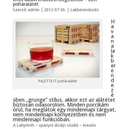
poháralátét
Szerző:
admin
|
2012 07 30.
|
Lakberendezés
H
a
v
a
n
a
la
k
b
er
e
n
d
PALETTE-IT poháralátét
e
z
é
sben „grunge” stílus, akkor ezt az alátétet
biztosan odasorolom. Minden porcikám
örül, ha meglátok egy mindennapi tárgyat,
nem mindennapi környezetben és nem
mindennapi funkcióban.
A Labyrinth – spanyol dizájn stúdió – kreatív