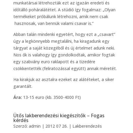
munkatársai létrehozták ezt az igazán eredeti és
időtálló poháralátétet. A stúdió így fogalmaz: „Olyan
termékeket próbálunk létrehozni, amik nem csak
hasznosak, van bennük valami csavar is.”
Abban talán mindenki egyetért, hogy ezt a „csavart”
úgy a legkönnyebb megtalálni, ha kiragadunk egy
tárgyat a saját közegéből és új értelmet adunk neki.
Nos ők is valahogy így gondolkodtak, amikor fogtak
egy szabvány euro raklapott és a tizedére
csökkentették (feliratozással együtt) annak méretét.
Ha kirakjuk az asztalra ezeket az alátéteket, a siker
garantált.
Ára:
13-15 euro (kb. 3500-4000 Ft)
Ütős lakberendezési kiegészítők – Fogas
kérdés
Szerző:
admin
|
2012 07 26.
|
Lakberendezés