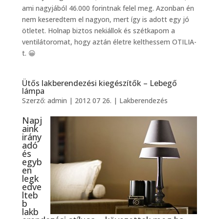
ami nagyjából 46.000 forintnak felel meg. Azonban én
nem keseredtem el nagyon, mert így is adott egy jó
ötletet. Holnap biztos nekiállok és szétkapom a
ventilátoromat, hogy aztán életre kelthessem OTILIA-
t. 😀
Ütős lakberendezési kiegészítők – Lebegő
lámpa
Szerző:
admin
|
2012 07 26.
|
Lakberendezés
Napj
aink
irány
adó
és
egyb
en
legk
edve
lteb
b
lakb