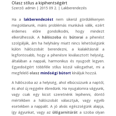
Olasz stílus a kipihentségért
Szerző:
admin
|
2015 09 2.
|
Lakberendezés
Ha a
lakberendezést
nem sikerül gördülékenyen
megoldanunk, máris problémás munkává válik, ezért
érdemes előre gondolkodni, hogy mindezt
elkerülhessük. A
hálószoba
és
bútorai
a pihenést
szolgálják, ám ha helyhiány miatt nincs lehetőségünk
külön hálószobát berendezni, a kialakításnál a
legfontosabb, hogy a pihenésre kiválasztott helység,
általában a nappali, harmonikus és nyugodt legyen.
Egyediségért többféle stílus közül válogathat, mi a
megfelelő
olasz
minőségi bútort
kínáljuk hozzá.
A hálószoba az a helyiség, ahol elbúcsúzunk a naptól,
és ahol új reggelre ébredünk. Ha nyugalomra vágyunk,
vagy csak egy kicsit szeretnénk lepihenni, döntő
mértékben a hálószobát választjuk, vagy egyéb
esetekben a nappalit. A jó alvás egészségünk alapja,
így ágyunkat, vagy az
ülőgarnitúrát
a szoba olyan