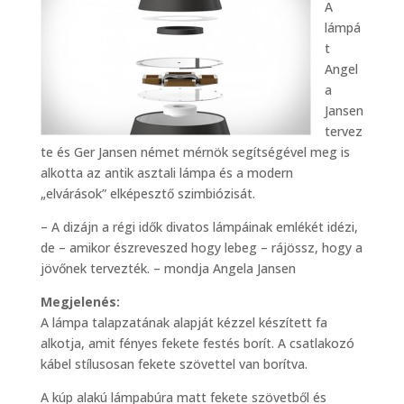
A
lámpá
t
Angel
a
Jansen
tervez
te és Ger Jansen német mérnök segítségével meg is
alkotta az antik asztali lámpa és a modern
„elvárások” elképesztő szimbiózisát.
– A dizájn a régi idők divatos lámpáinak emlékét idézi,
de – amikor észreveszed hogy lebeg – rájössz, hogy a
jövőnek tervezték. – mondja Angela Jansen
Megjelenés:
A lámpa talapzatának alapját kézzel készített fa
alkotja, amit fényes fekete festés borít. A csatlakozó
kábel stílusosan fekete szövettel van borítva.
A kúp alakú lámpabúra matt fekete szövetből és