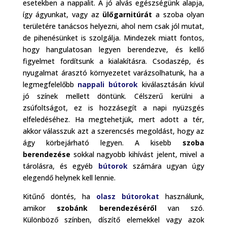
esetekben a nappalit. A jó alvás egészségünk alapja,
így ágyunkat, vagy az
ülőgarnitúrát
a szoba olyan
területére tanácsos helyezni, ahol nem csak jól mutat,
de pihenésünket is szolgálja. Mindezek miatt fontos,
hogy hangulatosan legyen berendezve, és kellő
figyelmet fordítsunk a kialakításra. Csodaszép, és
nyugalmat árasztó környezetet varázsolhatunk, ha a
legmegfelelőbb
nappali bútorok
kiválasztásán kívül
jó színek mellett döntünk. Célszerű kerülni a
zsúfoltságot, ez is hozzásegít a napi nyüzsgés
elfeledéséhez. Ha megtehetjük, mert adott a tér,
akkor válasszuk azt a szerencsés megoldást, hogy az
ágy körbejárható legyen. A kisebb
szoba
berendezése
sokkal nagyobb kihívást jelent, mivel a
tárolásra, és egyéb
bútorok
számára ugyan úgy
elegendő helynek kell lennie.
Kitűnő döntés, ha
olasz bútorokat
használunk,
amikor
szobánk berendezéséről
van szó.
Különböző színben, díszítő elemekkel vagy azok