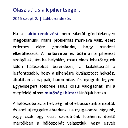
Olasz stílus a kipihentségért
2015 szept 2.
|
Lakberendezés
Ha a
lakberendezést
nem sikerül gördülékenyen
megoldanunk, máris problémás munkává válik, ezért
érdemes előre gondolkodni, hogy mindezt
elkerülhessük. A
hálószoba
és
bútorai
a pihenést
szolgálják, ám ha helyhiány miatt nincs lehetőségünk
külön hálószobát berendezni, a kialakításnál a
legfontosabb, hogy a pihenésre kiválasztott helység,
általában a nappali, harmonikus és nyugodt legyen.
Egyediségért többféle stílus közül válogathat, mi a
megfelelő
olasz
minőségi bútort
kínáljuk hozzá.
A hálószoba az a helyiség, ahol elbúcsúzunk a naptól,
és ahol új reggelre ébredünk. Ha nyugalomra vágyunk,
vagy csak egy kicsit szeretnénk lepihenni, döntő
mértékben a hálószobát választjuk, vagy egyéb