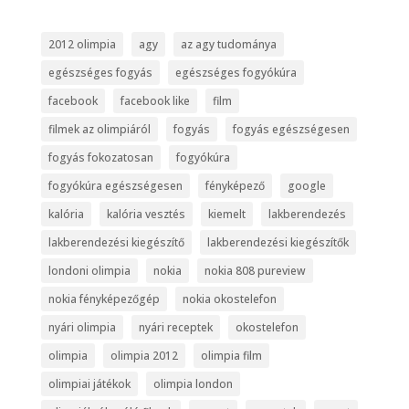
2012 olimpia
agy
az agy tudománya
egészséges fogyás
egészséges fogyókúra
facebook
facebook like
film
filmek az olimpiáról
fogyás
fogyás egészségesen
fogyás fokozatosan
fogyókúra
fogyókúra egészségesen
fényképező
google
kalória
kalória vesztés
kiemelt
lakberendezés
lakberendezési kiegészítő
lakberendezési kiegészítők
londoni olimpia
nokia
nokia 808 pureview
nokia fényképezőgép
nokia okostelefon
nyári olimpia
nyári receptek
okostelefon
olimpia
olimpia 2012
olimpia film
olimpiai játékok
olimpia london