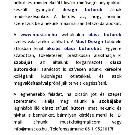
nélkül, és mindenekelőtt kiváló minőségű anyagokból
készült gyönyörű
design bútorok
állnak
rendelkezésünkre. A kérdés az, hogy honnan
szerezzük be a nekünk maximálisan tetsző darabokat.
A
www.must.co.hu
weboldalon
olasz bútorok
széles választéka található. A
Must Design
többféle
stílusban kínál
akciós olasz bútorokat
. Egyénre
szabottan, tökéletesen, praktikusan alakíthatja ki
szobáját
az általunk forgalmazott
olasz
bútorokkal
. Tanácsot is szívesen adunk, kérésére
kollégáink különleges ötletekkel, és azok
megvalósításával próbálják terveit kiegészíteni.
A legnehezebb feladat, ha olcsón jót és szépet
szeretnénk. Találja meg nálunk a
szobájába
leginkább illő
olasz
stílusú
bútort
! Írhat nekünk, és
hívhat is bennünket, bármilyen kérdése merül fel. E-
mail címünk: mustkft@gmail.com vagy
info@must.co.hu . Telefonszámunk: 06-1-9521017!