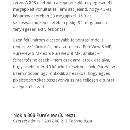
téren. A 808 esetében a képérzékelő ténylegesen 41
megapixelt vonultat fel, ami azt jelenti, hogy 4:3-as
képarány esetében 38 megapixel, 16:9-es
szélesvásznú kép esetében pedig 34 megapixel a
ténylegesen aktív felbontás.
Ezen felül három alacsonyabb felbontási mód is
rendelkezésünkre áll, nevezetesen a PureView 3 MP,
PureView 5 MP és a PureView 8 MP, amiket –
félreértés ne essék – nem csak arra lettek kitalálva,
hogy kisebb méretű képeket készíthessünk. PureView
üzemmódban úgy működik az eszköz, hogy egyes
pixelcsoportokat összevonva szinte teljesen eltünteti
a képekről a zajt.
Nokia 808 PureView (3. rész)
Szerző:
admin
|
2012 08 2.
|
Technológia