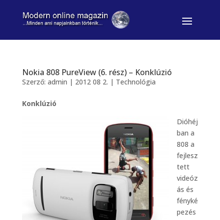
Nokia 808 PureView (6. rész) – Konklúzió
Szerző:
admin
|
2012 08 2.
|
Technológia
Konklúzió
Dióhéj
ban a
808 a
fejlesz
tett
videóz
ás és
fényké
pezés