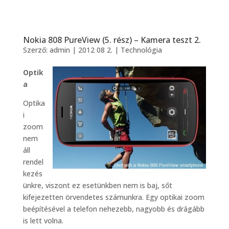
Nokia 808 PureView (5. rész) – Kamera teszt 2.
Szerző:
admin
|
2012 08 2.
|
Technológia
Optik
a
Optika
i
zoom
nem
áll
rendel
kezés
ünkre, viszont ez esetünkben nem is baj, sőt
kifejezetten örvendetes számunkra. Egy optikai zoom
beépítésével a telefon nehezebb, nagyobb és drágább
is lett volna.