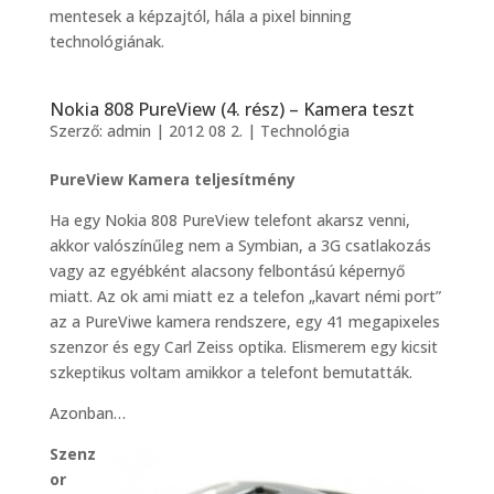
mentesek a képzajtól, hála a pixel binning
technológiának.
Nokia 808 PureView (4. rész) – Kamera teszt
Szerző:
admin
|
2012 08 2.
|
Technológia
PureView Kamera teljesítmény
Ha egy Nokia 808 PureView telefont akarsz venni,
akkor valószínűleg nem a Symbian, a 3G csatlakozás
vagy az egyébként alacsony felbontású képernyő
miatt. Az ok ami miatt ez a telefon „kavart némi port”
az a PureViwe kamera rendszere, egy 41 megapixeles
szenzor és egy Carl Zeiss optika. Elismerem egy kicsit
szkeptikus voltam amikkor a telefont bemutatták.
Azonban…
Szenz
or