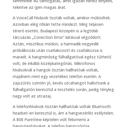
semmiféle 4G támogatás, amit igazán nehéz lenyelni,
tekintve az igen magas árat.
A VoiceCall hívások tiszták voltak, amikor működtek.
Azonban elég ritkán tette mindezt. Még teljesen
térerő esetén, Budapest közepén is a legtöbb
tárcsázás „Conection Error” kiírással végződött.
Aztán, misztikus módon, a harmadik-negyedik
próbálkozás után csatlakozott és csatlakozva is
maradt. A hangminőség fülhallgatóval egész tűrhető
volt, de inkább középkategóriás. Mikrofonos
hívásoknál a hangok tisztán hallhatóak voltak,
majdnem mint egy vezetékes telefon esetén. A
zajszűrés szintén jó, kevés utcahangot hallottunk a
fülhallgatón keresztül a tesztelés során, pedig tényleg
nagy volt az utcazaj.
A telefonhívások tisztán hallhatóak voltak Bluetooth
headset-en keresztül is, ám a hangvezérlés esélytelen.
A 808 PureView képtelen volt felismerni a
hangutasításokat. A telefon hangszórója