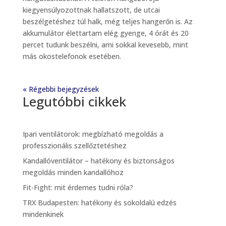
kiegyensúlyozottnak hallatszott, de utcai
beszélgetéshez túl halk, még teljes hangerőn is. Az
akkumulátor élettartam elég gyenge, 4 órát és 20
percet tudunk beszélni, ami sokkal kevesebb, mint
más okostelefonok esetében.
« Régebbi bejegyzések
Legutóbbi cikkek
Ipari ventilátorok: megbízható megoldás a
professzionális szellőztetéshez
Kandallóventilátor – hatékony és biztonságos
megoldás minden kandallóhoz
Fit-Fight: mit érdemes tudni róla?
TRX Budapesten: hatékony és sokoldalú edzés
mindenkinek