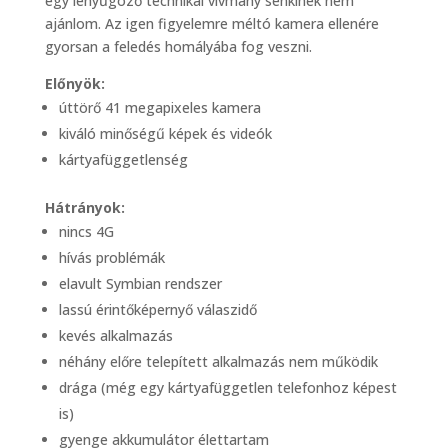
egy lenyűgöző technikai vívmány senkinek nem
ajánlom. Az igen figyelemre méltó kamera ellenére
gyorsan a feledés homályába fog veszni.
Előnyök:
úttörő 41 megapixeles kamera
kiváló minőségű képek és videók
kártyafüggetlenség
Hátrányok:
nincs 4G
hívás problémák
elavult Symbian rendszer
lassú érintőképernyő válaszidő
kevés alkalmazás
néhány előre telepített alkalmazás nem működik
drága (még egy kártyafüggetlen telefonhoz képest
is)
gyenge akkumulátor élettartam