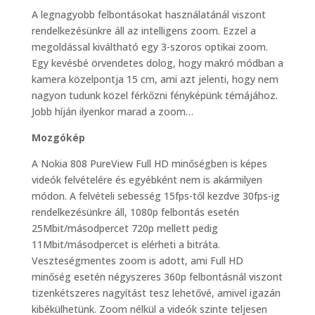
A legnagyobb felbontásokat használatánál viszont
rendelkezésünkre áll az intelligens zoom. Ezzel a
megoldással kiváltható egy 3-szoros optikai zoom.
Egy kevésbé örvendetes dolog, hogy makró módban a
kamera közelpontja 15 cm, ami azt jelenti, hogy nem
nagyon tudunk közel férkőzni fényképünk témájához.
Jobb híján ilyenkor marad a zoom…
Mozgókép
A Nokia 808 PureView Full HD minőségben is képes
videók felvételére és egyébként nem is akármilyen
módon. A felvételi sebesség 15fps-től kezdve 30fps-ig
rendelkezésünkre áll, 1080p felbontás esetén
25Mbit/másodpercet 720p mellett pedig
11Mbit/másodpercet is elérheti a bitráta.
Veszteségmentes zoom is adott, ami Full HD
minőség esetén négyszeres 360p felbontásnál viszont
tizenkétszeres nagyítást tesz lehetővé, amivel igazán
kibékülhetünk. Zoom nélkül a videók szinte teljesen