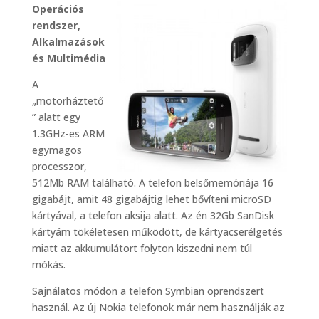
Operációs
rendszer,
Alkalmazások
és Multimédia
A
„motorháztető
” alatt egy
1.3GHz-es ARM
egymagos
processzor,
512Mb RAM található. A telefon belsőmemóriája 16
gigabájt, amit 48 gigabájtig lehet bővíteni microSD
kártyával, a telefon aksija alatt. Az én 32Gb SanDisk
kártyám tökéletesen működött, de kártyacserélgetés
miatt az akkumulátort folyton kiszedni nem túl
mókás.
Sajnálatos módon a telefon Symbian oprendszert
használ. Az új Nokia telefonok már nem használják az