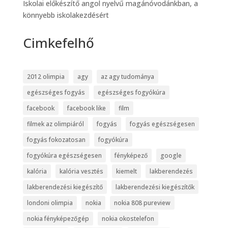
Iskolai előkészítő angol nyelvű magánóvodánkban, a
könnyebb iskolakezdésért
Cimkefelhő
2012 olimpia
agy
az agy tudománya
egészséges fogyás
egészséges fogyókúra
facebook
facebook like
film
filmek az olimpiáról
fogyás
fogyás egészségesen
fogyás fokozatosan
fogyókúra
fogyókúra egészségesen
fényképező
google
kalória
kalória vesztés
kiemelt
lakberendezés
lakberendezési kiegészítő
lakberendezési kiegészítők
londoni olimpia
nokia
nokia 808 pureview
nokia fényképezőgép
nokia okostelefon