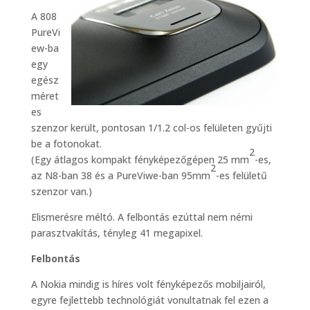
A 808
PureVi
ew-ba
egy
egész
méret
es
szenzor került, pontosan 1/1.2 col-os felületen gyűjti
be a fotonokat.
2
(Egy átlagos kompakt fényképezőgépen 25 mm
-es,
2
az N8-ban 38 és a PureViwe-ban 95mm
-es felületű
szenzor van.)
Elismerésre méltó. A felbontás ezúttal nem némi
parasztvakítás, tényleg 41 megapixel.
Felbontás
A Nokia mindig is híres volt fényképezős mobiljairól,
egyre fejlettebb technológiát vonultatnak fel ezen a