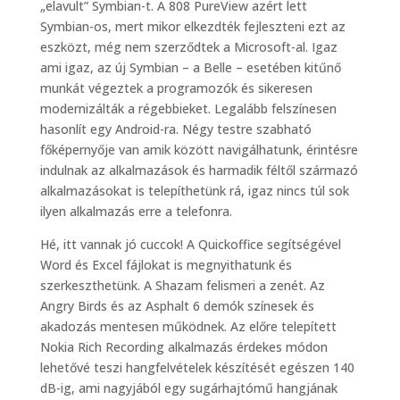
„elavult” Symbian-t. A 808 PureView azért lett
Symbian-os, mert mikor elkezdték fejleszteni ezt az
eszközt, még nem szerződtek a Microsoft-al. Igaz
ami igaz, az új Symbian – a Belle – esetében kitűnő
munkát végeztek a programozók és sikeresen
modernizálták a régebbieket. Legalább felszínesen
hasonlít egy Android-ra. Négy testre szabható
főképernyője van amik között navigálhatunk, érintésre
indulnak az alkalmazások és harmadik féltől származó
alkalmazásokat is telepíthetünk rá, igaz nincs túl sok
ilyen alkalmazás erre a telefonra.
Hé, itt vannak jó cuccok! A Quickoffice segítségével
Word és Excel fájlokat is megnyithatunk és
szerkeszthetünk. A Shazam felismeri a zenét. Az
Angry Birds és az Asphalt 6 demók színesek és
akadozás mentesen működnek. Az előre telepített
Nokia Rich Recording alkalmazás érdekes módon
lehetővé teszi hangfelvételek készítését egészen 140
dB-ig, ami nagyjából egy sugárhajtómű hangjának