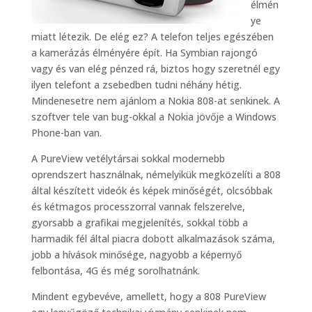
élmén
ye
miatt létezik. De elég ez? A telefon teljes egészében
a kamerázás élményére épít. Ha Symbian rajongó
vagy és van elég pénzed rá, biztos hogy szeretnél egy
ilyen telefont a zsebedben tudni néhány hétig.
Mindenesetre nem ajánlom a Nokia 808-at senkinek. A
szoftver tele van bug-okkal a Nokia jövője a Windows
Phone-ban van.
A PureView vetélytársai sokkal modernebb
oprendszert használnak, némelyikük megközelíti a 808
által készített videók és képek minőségét, olcsóbbak
és kétmagos processzorral vannak felszerelve,
gyorsabb a grafikai megjelenítés, sokkal több a
harmadik fél által piacra dobott alkalmazások száma,
jobb a hívások minősége, nagyobb a képernyő
felbontása, 4G és még sorolhatnánk.
Mindent egybevéve, amellett, hogy a 808 PureView