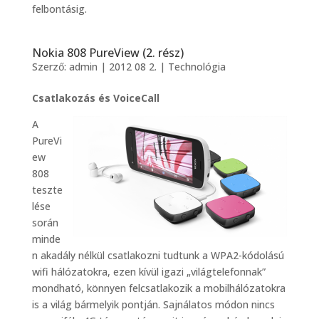
felbontásig.
Nokia 808 PureView (2. rész)
Szerző:
admin
|
2012 08 2.
|
Technológia
Csatlakozás és VoiceCall
A
PureVi
ew
808
teszte
lése
során
minde
n akadály nélkül csatlakozni tudtunk a WPA2-kódolású
wifi hálózatokra, ezen kívül igazi „világtelefonnak”
mondható, könnyen felcsatlakozik a mobilhálózatokra
is a világ bármelyik pontján. Sajnálatos módon nincs