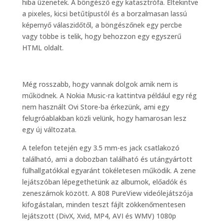
hiba üzenetek. A böngésző egy katasztrófa. Eltekintve
a pixeles, kicsi betűtípustól és a borzalmasan lassú
képernyő válaszidőtől, a böngészőnek egy percbe
vagy többe is telik, hogy behozzon egy egyszerű
HTML oldalt.
Még rosszabb, hogy vannak dolgok amik nem is
működnek. A Nokia Music-ra kattintva például egy rég
nem használt Ovi Store-ba érkezünk, ami egy
felugróablakban közli velünk, hogy hamarosan lesz
egy új változata.
A telefon tetején egy 3.5 mm-es jack csatlakozó
található, ami a dobozban található és utángyártott
fülhallgatókkal egyaránt tökéletesen működik. A zene
lejátszóban lépegethetünk az albumok, előadók és
zeneszámok között. A 808 PureView videólejátszója
kifogástalan, minden teszt fájlt zökkenőmentesen
lejátszott (DivX, Xvid, MP4, AVI és WMV) 1080p