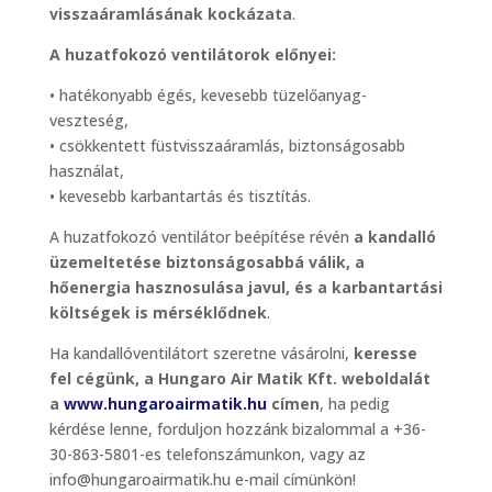
visszaáramlásának kockázata
.
A huzatfokozó ventilátorok előnyei:
• hatékonyabb égés, kevesebb tüzelőanyag-
veszteség,
• csökkentett füstvisszaáramlás, biztonságosabb
használat,
• kevesebb karbantartás és tisztítás.
A huzatfokozó ventilátor beépítése révén
a kandalló
üzemeltetése biztonságosabbá válik, a
hőenergia hasznosulása javul, és a karbantartási
költségek is mérséklődnek
.
Ha kandallóventilátort szeretne vásárolni,
keresse
fel cégünk, a Hungaro Air Matik Kft. weboldalát
a
www.hungaroairmatik.hu
címen
, ha pedig
kérdése lenne, forduljon hozzánk bizalommal a +36-
30-863-5801-es telefonszámunkon, vagy az
info@hungaroairmatik.hu e-mail címünkön!