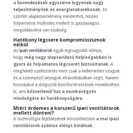
a berendezések egyszerre legyenek nagy
teljesítményűek és energiatakarékosak
. Ez
szintén alapkövetelmény mindenhol, hiszen
folyamatos működés mellett is gazdaságos
megoldásokra van szükség.
Hatékony légcsere kompromisszumok
nélkül
Az
ipari ventilátorok
egyik legnagyobb előnye,
hogy
még nagy alapterületű helyiségekben is
gyors és folyamatos légcserét biztosítanak
. A
megfelelő szellőztetés nem csak a kellemetlen szagok
és a szennyező anyagok eltávolításában segít, hanem
hozzájárul a dolgozók komfortérzetének növeléséhez
is, ami
közvetlenül hat a munkavégzés
minőségére és hatékonyságára
.
Miért érdemes a korszerű ipari ventilátorok
mellett dönteni?
A technológia fejlődésének köszönhetően
a mai ipari
ventilátorok számos előnyt kínálnak
: