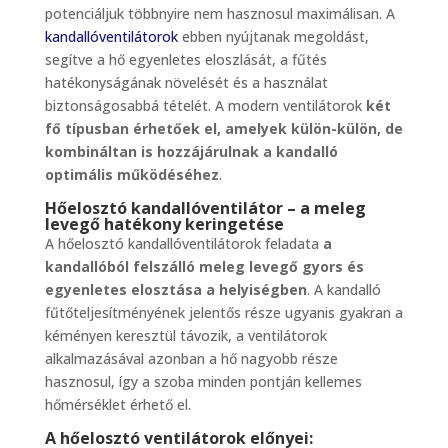
potenciáljuk többnyire nem hasznosul maximálisan. A
kandallóventilátorok
ebben nyújtanak megoldást,
segítve a hő egyenletes eloszlását, a fűtés
hatékonyságának növelését és a használat
biztonságosabbá tételét. A modern ventilátorok
két
fő típusban érhetőek el, amelyek külön-külön, de
kombináltan is hozzájárulnak a kandalló
optimális működéséhez
.
Hőelosztó kandallóventilátor – a meleg
levegő hatékony keringetése
A hőelosztó kandallóventilátorok feladata
a
kandallóból felszálló meleg levegő gyors és
egyenletes elosztása a helyiségben
. A kandalló
fűtőteljesítményének jelentős része ugyanis gyakran a
kéményen keresztül távozik, a ventilátorok
alkalmazásával azonban a hő nagyobb része
hasznosul, így a szoba minden pontján kellemes
hőmérséklet érhető el.
A hőelosztó ventilátorok előnyei: