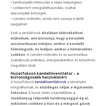
• hatékonyabb hőeloszlás a teljes helyiségben,
• csökkentett energiafelhasználás, ezáltal
alacsonyabb költségek,
• csendes működés, amely nem zavarja a lakók
nyugalmát.
Ezek a ventilátorok
általában hőérzékelővel
működnek, ami biztosítja, hogy a készülék
automatikusan induljon, amikor a kandalló
felmelegszik, és leálljon, amikor a hőmérséklet
csökken
. A csendes működés és az automatikus
szabályozás praktikus, energiatakarékos és kényelmes
megoldást kínál.
Huzatfokozó kandallóventilátor – a
biztonságosabb használatért
A huzatfokozó
kandallóventilátorok
a kéménybe
integrálhatóak, és
elsődleges céljuk a légáramlás
fokozása
. A huzat révén a kandallóban
a
tüzelőanyag teljesebb hatékonysággal ég el,
miközben csökken a füst és a mérgező gázok