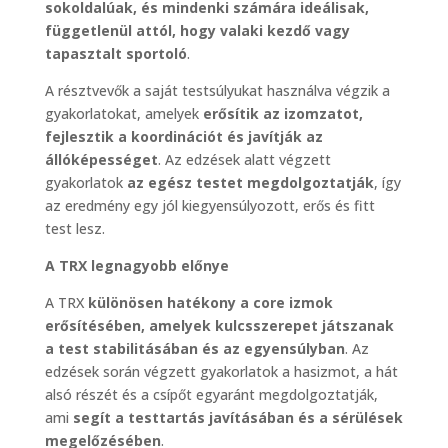
sokoldalúak, és mindenki számára ideálisak,
függetlenül attól, hogy valaki kezdő vagy
tapasztalt sportoló
.
A résztvevők a saját testsúlyukat használva végzik a
gyakorlatokat, amelyek
erősítik az izomzatot,
fejlesztik a koordinációt és javítják az
állóképességet
. Az edzések alatt végzett
gyakorlatok
az egész testet megdolgoztatják
, így
az eredmény egy jól kiegyensúlyozott, erős és fitt
test lesz.
A TRX legnagyobb előnye
A TRX
különösen hatékony a core izmok
erősítésében, amelyek kulcsszerepet játszanak
a test stabilitásában és az egyensúlyban
. Az
edzések során végzett gyakorlatok a hasizmot, a hát
alsó részét és a csípőt egyaránt megdolgoztatják,
ami
segít a testtartás javításában és a sérülések
megelőzésében
.