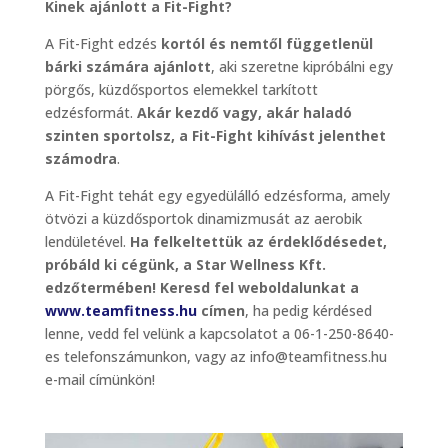
Kinek ajánlott a Fit-Fight?
A Fit-Fight edzés
kortól és nemtől függetlenül
bárki számára ajánlott
, aki szeretne kipróbálni egy
pörgős, küzdősportos elemekkel tarkított
edzésformát.
Akár kezdő vagy, akár haladó
szinten sportolsz, a Fit-Fight kihívást jelenthet
számodra
.
A Fit-Fight tehát egy egyedülálló edzésforma, amely
ötvözi a küzdősportok dinamizmusát az aerobik
lendületével.
Ha felkeltettük az érdeklődésedet,
próbáld ki cégünk, a Star Wellness Kft.
edzőtermében! Keresd fel weboldalunkat a
www.teamfitness.hu
címen
, ha pedig kérdésed
lenne, vedd fel velünk a kapcsolatot a 06-1-250-8640-
es telefonszámunkon, vagy az info@teamfitness.hu
e-mail címünkön!