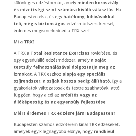
különleges edzésformát, amely
minden korosztály
és edzettségi szint számára kiváló választás
. Ha
Budapesten élsz, és egy
hatékony, kihívásokkal
teli, mégis biztonságos
edzésmódszert keresel,
érdemes megismerkedned a TRX-szel!
Mi a TRX?
A TRX a
Total Resistance Exercises
rövidítése, és
egy egyedülálló edzésmódszer, amely
a saját
testsúly felhasználásával dolgoztatja meg az
izmokat
. A TRX eszköz
alapja egy speciális
szíjrendszer, a szíjak hossza pedig állítható
, így a
gyakorlatok változatosak és testre szabhatóak, attól
függően, hogy a cél az
erősítés vagy az
állóképesség és az egyensúly fejlesztése
.
Miért érdemes TRX edzésre járni Budapesten?
Budapesten számos edzőterem kínál TRX edzéseket,
amelyek egyik legnagyobb előnye, hogy
rendkívül