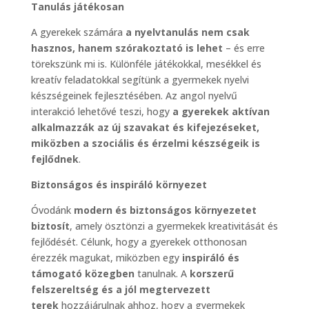
Tanulás játékosan
A gyerekek számára
a nyelvtanulás nem csak
hasznos, hanem szórakoztató is lehet
– és erre
törekszünk mi is. Különféle játékokkal, mesékkel és
kreatív feladatokkal segítünk a gyermekek nyelvi
készségeinek fejlesztésében. Az angol nyelvű
interakció lehetővé teszi, hogy
a gyerekek aktívan
alkalmazzák az új szavakat és kifejezéseket,
miközben a szociális és érzelmi készségeik is
fejlődnek
.
Biztonságos és inspiráló környezet
Óvodánk
modern és biztonságos környezetet
biztosít
, amely ösztönzi a gyermekek kreativitását és
fejlődését. Célunk, hogy a gyerekek otthonosan
érezzék magukat, miközben egy
inspiráló és
támogató közegben
tanulnak. A
korszerű
felszereltség és a jól megtervezett
terek
hozzájárulnak ahhoz, hogy a gyermekek