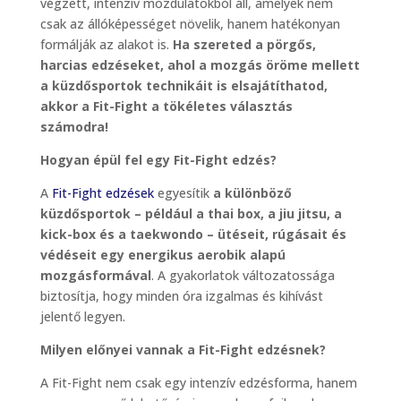
végzett, intenzív mozdulatokból áll, amelyek nem
csak az állóképességet növelik, hanem hatékonyan
formálják az alakot is.
Ha szereted a pörgős,
harcias edzéseket, ahol a mozgás öröme mellett
a küzdősportok technikáit is elsajátíthatod,
akkor a Fit-Fight a tökéletes választás
számodra!
Hogyan épül fel egy Fit-Fight edzés?
A
Fit-Fight edzések
egyesítik
a különböző
küzdősportok – például a thai box, a jiu jitsu, a
kick-box és a taekwondo – ütéseit, rúgásait és
védéseit egy energikus aerobik alapú
mozgásformával
. A gyakorlatok változatossága
biztosítja, hogy minden óra izgalmas és kihívást
jelentő legyen.
Milyen előnyei vannak a Fit-Fight edzésnek?
A Fit-Fight nem csak egy intenzív edzésforma, hanem