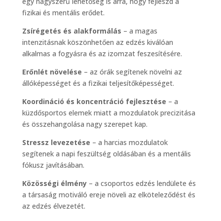
egy nagyszerű lehetőség is arra, hogy fejleszd a
fizikai és mentális erődet.
Zsírégetés és alakformálás
– a magas
intenzitásnak köszönhetően az edzés kiválóan
alkalmas a fogyásra és az izomzat feszesítésére.
Erőnlét növelése
– az órák segítenek növelni az
állóképességet és a fizikai teljesítőképességet.
Koordináció és koncentráció fejlesztése
– a
küzdősportos elemek miatt a mozdulatok precizitása
és összehangolása nagy szerepet kap.
Stressz levezetése
– a harcias mozdulatok
segítenek a napi feszültség oldásában és a mentális
fókusz javításában.
Közösségi élmény
– a csoportos edzés lendülete és
a társaság motiváló ereje növeli az elköteleződést és
az edzés élvezetét.