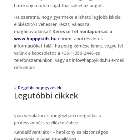
hatékony módon sajátíthassák el az angolt.
Ha szeretné, hogy gyermeke a lehető legjobb iskolai
előkészítőn vehessen részt, válassza
magánóvodánkat!
Keresse fel honlapunkat a
www.happykids.hu
címen
, ahol részletes
információkat talál, ha pedig kérdése lenne, vegye fel
velünk a kapcsolatot a +36-1-356-2440-es
telefonszámunkon, vagy az info@happykids.hu e-mail
címünkön!
« Régebbi bejegyzések
Legutóbbi cikkek
Ipari ventilátorok: megbízható megoldás a
professzionális szellőztetéshez
Kandallóventilátor – hatékony és biztonságos
megoldás minden kandallóhoz