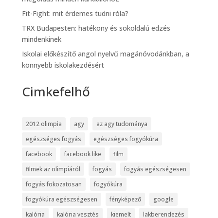
Fit-Fight: mit érdemes tudni róla?
TRX Budapesten: hatékony és sokoldalú edzés
mindenkinek
Iskolai előkészítő angol nyelvű magánóvodánkban, a
könnyebb iskolakezdésért
Cimkefelhő
2012 olimpia
agy
az agy tudománya
egészséges fogyás
egészséges fogyókúra
facebook
facebook like
film
filmek az olimpiáról
fogyás
fogyás egészségesen
fogyás fokozatosan
fogyókúra
fogyókúra egészségesen
fényképező
google
kalória
kalória vesztés
kiemelt
lakberendezés