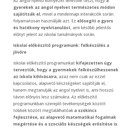
Az angol nyelvű környezet lehetővé teszi, hogy
a
gyerekek az angol nyelvet természetes módon
sajátítsák el
, mivel a mindennapi interakciók során
folyamatosan használják azt. Ez
elősegíti a gyors
és hatékony nyelvtanulást
, ami később jelentős
előnyt jelent az iskolai tanulmányok során.
Iskolai előkészítő programunk: felkészülés a
jövőre
Iskolai előkészítő programunkat
kifejezetten úgy
terveztük, hogy a gyermekek felkészülhessenek
az iskola kihívásaira
, azaz nem csak az ezzel
kapcsolatos, alapvető készségeket sajátítják el,
hanem megtanulják az angol nyelvet is, ami hosszú
távon előnyös lesz számukra. Az előkészítő
programunkban szereplő tevékenységek között
többek között megtalálhatóak
a szókincs
fejlesztése, az alapvető matematikai fogalmak
megértése és a szociális készségek erősítése is
.