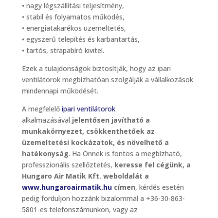
• nagy légszállítási teljesítmény,
• stabil és folyamatos működés,
• energiatakarékos üzemeltetés,
• egyszerű telepítés és karbantartás,
• tartós, strapabíró kivitel.
Ezek a tulajdonságok biztosítják, hogy az ipari
ventilátorok megbízhatóan szolgálják a vállalkozások
mindennapi működését.
A megfelelő
ipari ventilátorok
alkalmazásával
jelentősen javítható a
munkakörnyezet, csökkenthetőek az
üzemeltetési kockázatok, és növelhető a
hatékonyság
. Ha Önnek is fontos a megbízható,
professzionális szellőztetés,
keresse fel cégünk, a
Hungaro Air Matik Kft. weboldalát a
www.hungaroairmatik.hu
címen
, kérdés esetén
pedig forduljon hozzánk bizalommal a +36-30-863-
5801-es telefonszámunkon, vagy az