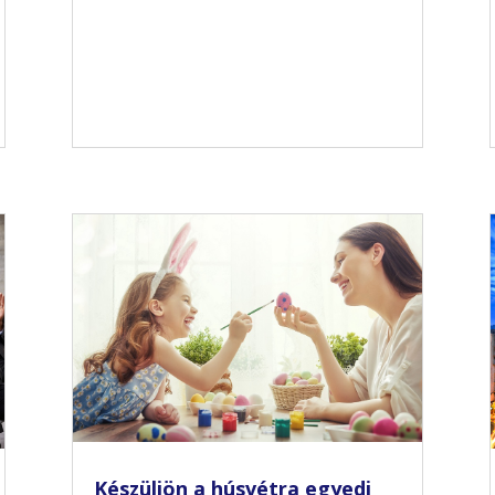
Készüljön a húsvétra egyedi