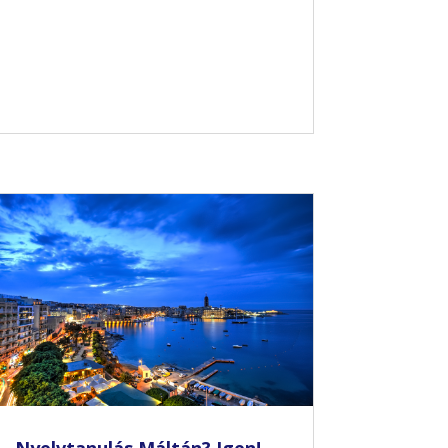
Nyelvtanulás Máltán? Igen!