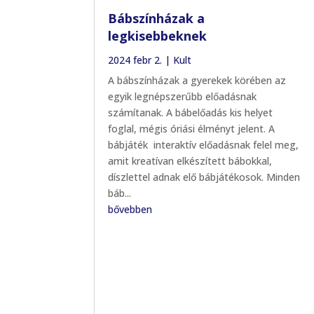
Bábszínházak a
legkisebbeknek
2024 febr 2.
|
Kult
A bábszínházak a gyerekek körében az
egyik legnépszerűbb előadásnak
számítanak. A bábelőadás kis helyet
foglal, mégis óriási élményt jelent. A
bábjáték interaktív előadásnak felel meg,
amit kreatívan elkészített bábokkal,
díszlettel adnak elő bábjátékosok. Minden
báb...
bővebben