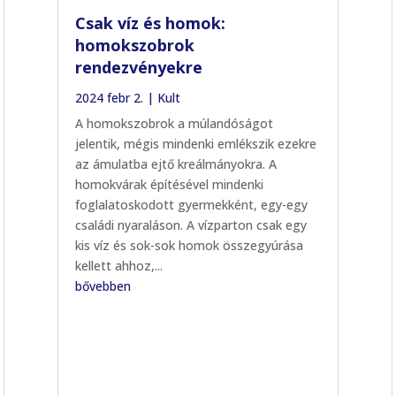
Csak víz és homok:
homokszobrok
rendezvényekre
2024 febr 2.
|
Kult
A homokszobrok a múlandóságot
jelentik, mégis mindenki emlékszik ezekre
az ámulatba ejtő kreálmányokra. A
homokvárak építésével mindenki
foglalatoskodott gyermekként, egy-egy
családi nyaraláson. A vízparton csak egy
kis víz és sok-sok homok összegyúrása
kellett ahhoz,...
bővebben