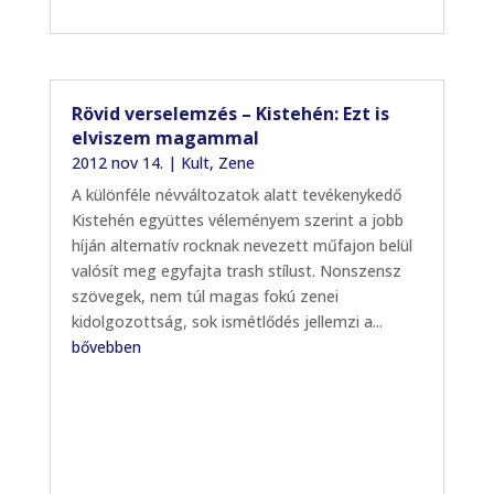
Rövid verselemzés – Kistehén: Ezt is
elviszem magammal
2012 nov 14.
|
Kult
,
Zene
A különféle névváltozatok alatt tevékenykedő
Kistehén együttes véleményem szerint a jobb
híján alternatív rocknak nevezett műfajon belül
valósít meg egyfajta trash stílust. Nonszensz
szövegek, nem túl magas fokú zenei
kidolgozottság, sok ismétlődés jellemzi a...
bővebben