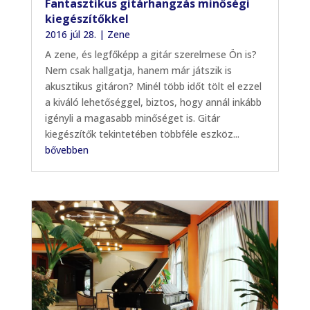
Fantasztikus gitárhangzás minőségi
kiegészítőkkel
2016 júl 28.
|
Zene
A zene, és legfőképp a gitár szerelmese Ön is?
Nem csak hallgatja, hanem már játszik is
akusztikus gitáron? Minél több időt tölt el ezzel
a kiváló lehetőséggel, biztos, hogy annál inkább
igényli a magasabb minőséget is. Gitár
kiegészítők tekintetében többféle eszköz...
bővebben