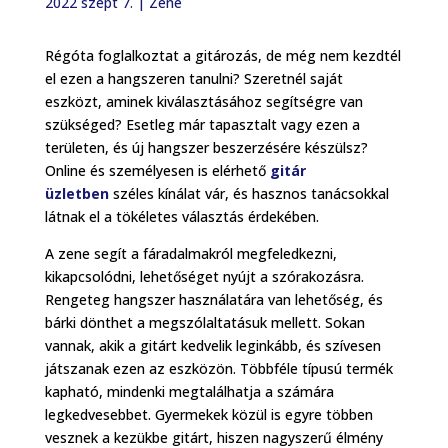
2022 szept 7.
|
Zene
Régóta foglalkoztat a gitározás, de még nem kezdtél
el ezen a hangszeren tanulni? Szeretnél saját
eszközt, aminek kiválasztásához segítségre van
szükséged? Esetleg már tapasztalt vagy ezen a
területen, és új hangszer beszerzésére készülsz?
Online és személyesen is elérhető
gitár
üzletben
széles kínálat vár, és hasznos tanácsokkal
látnak el a tökéletes választás érdekében.
A zene segít a fáradalmakról megfeledkezni,
kikapcsolódni, lehetőséget nyújt a szórakozásra.
Rengeteg hangszer használatára van lehetőség, és
bárki dönthet a megszólaltatásuk mellett. Sokan
vannak, akik a gitárt kedvelik leginkább, és szívesen
játszanak ezen az eszközön. Többféle típusú termék
kapható, mindenki megtalálhatja a számára
legkedvesebbet. Gyermekek közül is egyre többen
vesznek a kezükbe gitárt, hiszen nagyszerű élmény