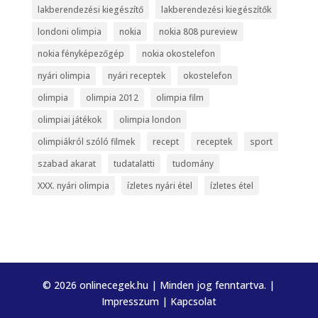
lakberendezési kiegészítő
lakberendezési kiegészítők
londoni olimpia
nokia
nokia 808 pureview
nokia fényképezőgép
nokia okostelefon
nyári olimpia
nyári receptek
okostelefon
olimpia
olimpia 2012
olimpia film
olimpiai játékok
olimpia london
olimpiákról szóló filmek
recept
receptek
sport
szabad akarat
tudatalatti
tudomány
XXX. nyári olimpia
ízletes nyári étel
ízletes étel
© 2026 onlinecegek.hu | Minden jog fenntartva. |
Impresszum
|
Kapcsolat