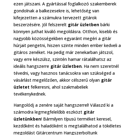
ezen játszani. A gyártással foglalkozó szakemberek
gondolnak a balkezesekre is, lehetőség van
kifejezetten a számukra tervezett gitárok
beszerzésére. Jól felszerelt
gitár üzletben
bárki
könnyen juthat kiváló megoldásra. Otthon, kisebb és
nagyobb közösségekben egyaránt megéri a gitár
húrjait pengetni, hiszen szinte minden ember kedveli a
gitáros zenéket. Ha pedig már zenekarban játszol,
vagy erre készülsz, szintén hamar rátalálhatsz az
ideális hangszerre
gitár üzletben
. Ha nem szeretnél
tévedni, vagy hasznos tanácsokra van szükséged a
vásárlást megelőzően, akkor célszerű olyan
gitár
üzletet
felkeresni, ahol szakmabeliek
tevékenykednek.
Hangolódj a zenére saját hangszerrel! Válaszd ki a
számodra legmegfelelőbb eszközt
gitár
üzletünkben
! Bármilyen típusú terméket keresel,
kezdőként és haladóként is megtalálhatod a tökéletes
megoldást Gitárcentrum Hangszerboltunk