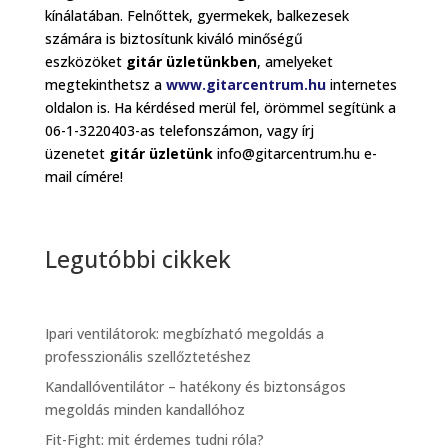
kínálatában. Felnőttek, gyermekek, balkezesek
számára is biztosítunk kiváló minőségű
eszközöket
gitár üzletünkben
, amelyeket
megtekinthetsz a
www.gitarcentrum.hu
internetes
oldalon is. Ha kérdésed merül fel, örömmel segítünk a
06-1-3220403-as telefonszámon, vagy írj
üzenetet
gitár üzletünk
info@gitarcentrum.hu e-
mail címére!
Legutóbbi cikkek
Ipari ventilátorok: megbízható megoldás a
professzionális szellőztetéshez
Kandallóventilátor – hatékony és biztonságos
megoldás minden kandallóhoz
Fit-Fight: mit érdemes tudni róla?