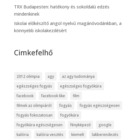
TRX Budapesten: hatékony és sokoldalú edzés
mindenkinek
Iskolai előkészítő angol nyelvű magánóvodánkban, a
könnyebb iskolakezdésért
Cimkefelhő
2012 olimpia
agy
az agy tudománya
egészséges fogyás
egészséges fogyókúra
facebook
facebook like
film
filmek az olimpiáról
fogyás
fogyás egészségesen
fogyás fokozatosan
fogyókúra
fogyókúra egészségesen
fényképező
google
kalória
kalória vesztés
kiemelt
lakberendezés