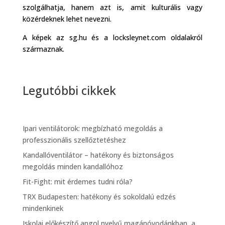
szolgálhatja, hanem azt is, amit kulturális vagy
közérdeknek lehet nevezni.
A képek az sg.hu és a locksleynet.com oldalakról
származnak.
Legutóbbi cikkek
Ipari ventilátorok: megbízható megoldás a
professzionális szellőztetéshez
Kandallóventilátor – hatékony és biztonságos
megoldás minden kandallóhoz
Fit-Fight: mit érdemes tudni róla?
TRX Budapesten: hatékony és sokoldalú edzés
mindenkinek
Iskolai előkészítő angol nyelvű magánóvodánkban, a