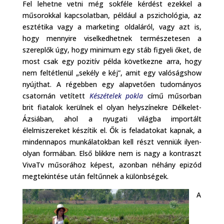
Fel lehetne vetni még sokféle kérdést ezekkel a
műsorokkal kapcsolatban, például a pszichológia, az
esztétika vagy a marketing oldaláról, vagy azt is,
hogy mennyire viselkedhetnek természetesen a
szereplők úgy, hogy minimum egy stáb figyeli őket, de
most csak egy pozitív példa következne arra, hogy
nem feltétlenül „sekély e kéj”, amit egy valóságshow
nyújthat. A régebben egy alapvetően tudományos
csatornán vetített
Készételek pokla
című műsorban
brit fiatalok kerülnek el olyan helyszínekre Délkelet-
Ázsiában, ahol a nyugati világba importált
élelmiszereket készítik el. Ők is feladatokat kapnak, a
mindennapos munkálatokban kell részt venniük ilyen-
olyan formában. Első blikkre nem is nagy a kontraszt
VivaTv műsorához képest, azonban néhány epizód
megtekintése után feltűnnek a különbségek.
A