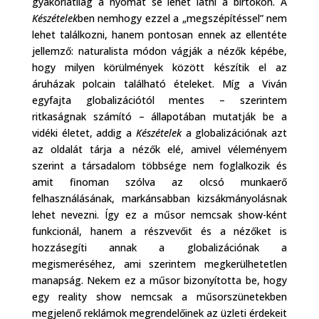
gyakorlatilag a nyomát se lehet látni a birtokon. A
Készételek
ben nemhogy ezzel a „megszépítéssel” nem
lehet találkozni, hanem pontosan ennek az ellentéte
jellemző: naturalista módon vágják a nézők képébe,
hogy milyen körülmények között készítik el az
áruházak polcain található ételeket. Míg a Viván
egyfajta globalizációtól mentes – szerintem
ritkaságnak számító – állapotában mutatják be a
vidéki életet, addig a
Készételek
a globalizációnak azt
az oldalát tárja a nézők elé, amivel véleményem
szerint a társadalom többsége nem foglalkozik és
amit finoman szólva az olcsó munkaerő
felhasználásának, markánsabban kizsákmányolásnak
lehet nevezni. Így ez a műsor nemcsak show-ként
funkcionál, hanem a részvevőit és a nézőket is
hozzásegíti annak a globalizációnak a
megismeréséhez, ami szerintem megkerülhetetlen
manapság. Nekem ez a műsor bizonyította be, hogy
egy reality show nemcsak a műsorszünetekben
megjelenő reklámok megrendelőinek az üzleti érdekeit