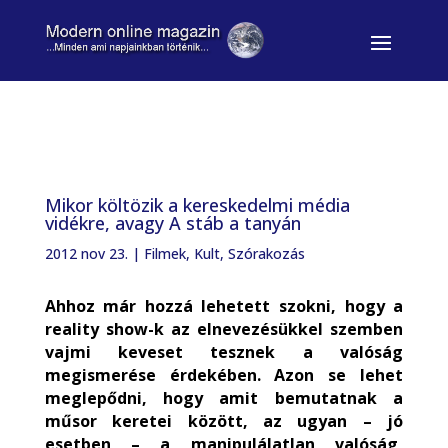
Mikor költözik a kereskedelmi média
vidékre, avagy A stáb a tanyán
2012 nov 23.
|
Filmek
,
Kult
,
Szórakozás
Ahhoz már hozzá lehetett szokni, hogy a
reality show-k az elnevezésükkel szemben
vajmi keveset tesznek a valóság
megismerése érdekében. Azon se lehet
meglepődni, hogy amit bemutatnak a
műsor keretei között, az ugyan – jó
esetben – a manipulálatlan valóság,