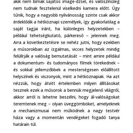
akik nem bírnak sajátos image-dzsel, és valószínűleg
nem tudnak fesztelenül viselkedni kamera előtt. Úgy
tűnik, hogy a nagyobb nyilvánosság szinte csak akkor
érdeklődik a hétköznapi személyek, így gyakorlatilag a
saját tagjai iránt, ha különleges helyzetekben –
például tehetségkutató, párkereső – jelennek meg.
Arra a következtetésre se nehéz jutni, hogy ezekben
a műsorokban az izgalmas, vicces helyzetek mindig
felülírják a valóság bemutatását – mint amire például
a dokumentum- és tudományos filmek törekednek –
és sokkal jellemzőbbek a mesterségesen előállított
helyszínek és viszonyok, mint a hétköznapiak. Ha azt
nézzük, hogy átvitt értelemben milyen állításokat
tesznek ezek a műsorok a bennük megjelenő világról,
akkor arról is lehetne beszélni, hogy ál-valóságokat
teremtenek meg – olyan üveggömböket, amelyeknek
a mechanizmusai nem működnek a nagy testvér
háza vagy a momentán vendégeket fogadó tanya
határain túl.