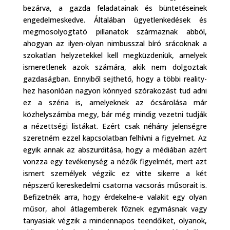
bezárva, a gazda feladatainak és büntetéseinek
engedelmeskedve. Általában ügyetlenkedések és
megmosolyogtató pillanatok származnak abból,
ahogyan az ilyen-olyan nimbusszal bíró srácoknak a
szokatlan helyzetekkel kell megküzdeniük, amelyek
ismeretlenek azok számára, akik nem dolgoztak
gazdaságban. Ennyiből sejthető, hogy a többi reality-
hez hasonlóan nagyon könnyed szórakozást tud adni
ez a széria is, amelyeknek az ócsárolása már
közhelyszámba megy, bár még mindig vezetni tudják
a nézettségi listákat. Ezért csak néhány jelenségre
szeretném ezzel kapcsolatban felhívni a figyelmet. Az
egyik annak az abszurditása, hogy a médiában azért
vonzza egy tevékenység a nézők figyelmét, mert azt
ismert személyek végzik: ez vitte sikerre a két
népszerű kereskedelmi csatorna vacsorás műsorait is.
Befizetnék arra, hogy érdekelne-e valakit egy olyan
műsor, ahol átlagemberek főznek egymásnak vagy
tanyasiak végzik a mindennapos teendőiket, olyanok,