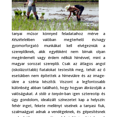
tanyai műsor könnyed feladataihoz mérve a
Készételek
ben valóban megterhelő és/vagy
gyomorforgató munkákat kell elvégezniük a
szereplőknek, akik egyébként nem bírnak olyan
megérdemelt vagy érdem nélküli hírnévvel, mint a
magyar sorozat szereplői. Csak az átlagos angol
(iskolázottabb) fiatalokat testesítik meg, tehát az ő
esetükben nem építettek a hírnevükre és az image-
ükre a széria készítői. Viszont a legfontosabb
különbség abban található, hogy hogyan ábrázolják a
valóságukat.
A stáb a tanyán
-ban igen sztereotip és
úgy gondolom, idealizált színezetet kap a helyszín:
fehér inget, fekete mellényt viselnek a tanyasi fiuk,
szalmaágyat adnak a vendégeknek, és gépesítésnek