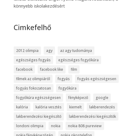
könnyebb iskolakezdésért
Cimkefelhő
2012 olimpia
agy
az agy tudománya
egészséges fogyás
egészséges fogyókúra
facebook
facebook like
film
filmek az olimpiáról
fogyás
fogyás egészségesen
fogyás fokozatosan
fogyókúra
fogyókúra egészségesen
fényképező
google
kalória
kalória vesztés
kiemelt
lakberendezés
lakberendezési kiegészítő
lakberendezési kiegészítők
londoni olimpia
nokia
nokia 808 pureview
nokia fényképezőgép
nokia okostelefon