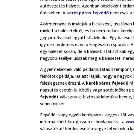
autóvezetés helyett. Azonban biciklisként érde
érdekében. A
kerékpáros fejvédő
nem csak a v
Akármennyire is imádjuk a biciklizést, tisztába
minket a balesetektől, és ha nem tudunk kerék
gépjárművekkel együtt közlekedni. Egy baleset
így nem érdemes ezen a kiegészítőn spórolni. 
egy baleset során, de a baleseti statisztikák 
nagyobb eséllyel ússzák meg a balesetet marada
A gyermekeknek való példamutatás szempontjá
felnőttek példája. Ha azt látják, hogy a nagyok i
feleslegesnek érezni. A
kerékpáros fejvédő
rá
napsütés esetén is. Ködös vagy sötét időben pe
fejvédőt
választunk, biztosak lehetünk benne,
venni minket.
Fejvédőt vagy egyéb kerékpáros kiegészítőt vás
információért látogasson el honlapunkra, a
www
választékát! Kérdés esetén vegye fel velünk a 