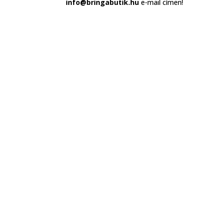
info@bringabutik.hu
e-mail címen!