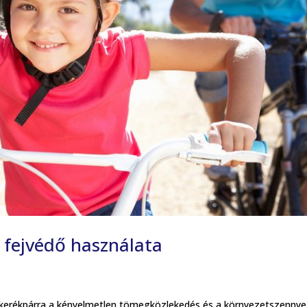
 fejvédő használata
 kerékpárra a kényelmetlen tömegközlekedés és a környezetszenny