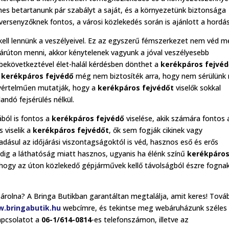
mes betartanunk pár szabályt a saját, és a környezetünk biztonsága
ersenyzőknek fontos, a városi közlekedés során is ajánlott a hordás
n kell lennünk a veszélyeivel. Ez az egyszerű fémszerkezet nem véd 
párúton menni, akkor kénytelenek vagyunk a jóval veszélyesebb
 bekövetkeztével élet-halál kérdésben dönthet a
kerékpáros fejvé
A
kerékpáros fejvédő
még nem biztosíték arra, hogy nem sérülünk
egyértelműen mutatják, hogy a
kerékpáros fejvédőt
viselők sokkal
ndó fejsérülés nélkül.
ból is fontos a
kerékpáros fejvédő
viselése, akik számára fontos 
s viselik a
kerékpáros fejvédőt
, ők sem fogják cikinek vagy
adásul az időjárási viszontagságoktól is véd, hasznos eső és erős
dig a láthatóság miatt hasznos, ugyanis ha élénk színű
kerékpáro
 hogy az úton közlekedő gépjárművek kellő távolságból észre fogna
árolna? A Bringa Butikban garantáltan megtalálja, amit keres! Tová
.bringabutik.hu
webcímre, és tekintse meg webáruházunk széles
kapcsolatot a
06-1/614-0814
-es telefonszámon, illetve az