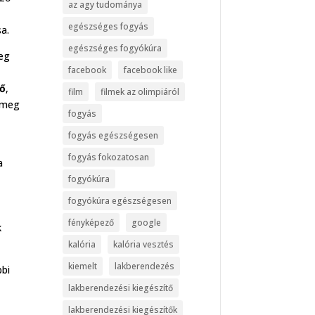
az agy tudománya
egészséges fogyás
a.
egészséges fogyókúra
meg
facebook
facebook like
dő
,
film
filmek az olimpiáról
 meg
fogyás
fogyás egészségesen
fogyás fokozatosan
a
fogyókúra
fogyókúra egészségesen
s
fényképező
google
k
kalória
kalória vesztés
kiemelt
lakberendezés
bbi
lakberendezési kiegészítő
lakberendezési kiegészítők