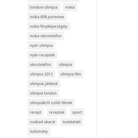
londoni olimpia
nokia
nokia 808 pureview
nokia fényképezőgép
nokia okostelefon
nyári olimpia
nyári receptek
okostelefon
olimpia
olimpia 2012
olimpia film
olimpiai játékok
olimpia london
olimpiákról szóló filmek
recept
receptek
sport
szabad akarat
tudatalatti
tudomány