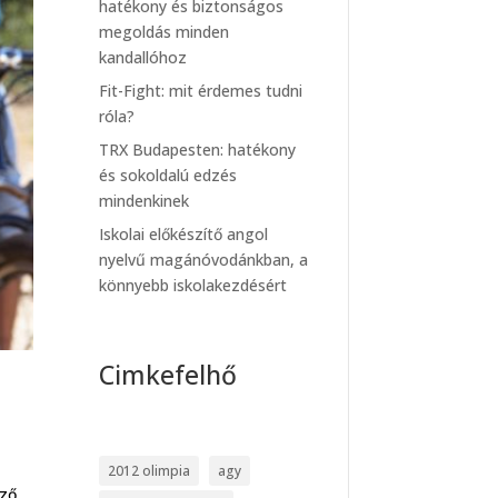
hatékony és biztonságos
megoldás minden
kandallóhoz
Fit-Fight: mit érdemes tudni
róla?
TRX Budapesten: hatékony
és sokoldalú edzés
mindenkinek
Iskolai előkészítő angol
nyelvű magánóvodánkban, a
könnyebb iskolakezdésért
Cimkefelhő
2012 olimpia
agy
ező