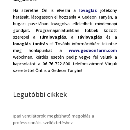
Ha szeretné Ön is élvezni a
lovaglás
jótékony
hatásait, látogasson el hozzánk! A Gedeon Tanyán, a
bugaci pusztában lovagolva elfeledheti mindennapi
gondjait. Programajánlatunkban többek között
szerepel a
túralovaglás
, a
távlovaglás
és a
lovaglás tanítás
is! További információkért tekintse
meg honlapunkat a
www.gedeonfarm.com
webcímen, kérdés esetén pedig vegye fel velünk a
kapcsolatot a 06-76-722-800 telefonszámon! Várjuk
szeretettel Önt is a Gedeon Tanyán!
Legutóbbi cikkek
Ipari ventilátorok: megbízható megoldás a
professzionális szellőztetéshez