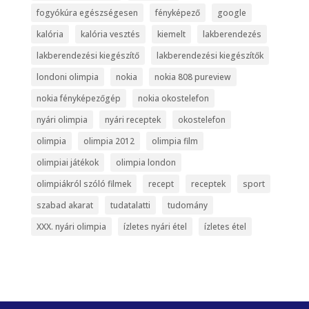
fogyókúra egészségesen
fényképező
google
kalória
kalória vesztés
kiemelt
lakberendezés
lakberendezési kiegészítő
lakberendezési kiegészítők
londoni olimpia
nokia
nokia 808 pureview
nokia fényképezőgép
nokia okostelefon
nyári olimpia
nyári receptek
okostelefon
olimpia
olimpia 2012
olimpia film
olimpiai játékok
olimpia london
olimpiákról szóló filmek
recept
receptek
sport
szabad akarat
tudatalatti
tudomány
XXX. nyári olimpia
ízletes nyári étel
ízletes étel