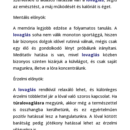
az emésztést, a máj működését és kalóriát is éget.
Mentális előnyök:
A memória legjobb edzése a folyamatos tanulás. A
lovaglás
soha nem válik monoton sportággá, hiszen
bár bizonyos dolgok idővel rutinná válnak, mégis csak
egy élő és gondolkodó lényt próbálunk irányítani.
Meditatív hatása is van, mivel
lovaglás
közben
bizonyos szinten kizárjuk a külvilágot, és csak saját
magunkra, illetve a lóra koncentrálunk.
Érzelmi előnyök:
A
lovaglás
rendkívül relaxáló lehet, és különleges
érzelmi többlettel jár a lóval való szoros kapcsolat. Ha
túralovaglásra
megyünk, akkor még a természettel
is összhangba kerülhetünk, és ez egyértelműen
pozitív hatással lesz a hangulatunkra. A lóval kötött
barátság pedig jótékony hatással lehet az érzelmi
világunkra is.