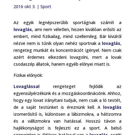
2016 okt 3.
|
Sport
Az egyik legnépszerűbb sportágnak számít a
lovaglás
, ami nem véletlen, hiszen kiválóan erősíti az
embert, mind fizikailag, mind szellemileg. Bár kívülről
nézve nem is tűnik olyan nehéz sportnak a
lovaglás
,
rengeteg munkát és koncentrációt igényel. Nem csak
azért érdemes elkezdeni lovagolni, mert a lovak
csodaszép állatok, hanem egyéb előnyei miatt is.
Fizikai előnyök:
Lovaglással
rengeteget fejlődik az
egyensúlyérzékünk és a mozgáskoordinációnk. Ahhoz,
hogy egy lovat irányítani tudjuk, nem csak a ló testét,
de a saját testünket is éreznünk kell. A
lovaglás
izomerősítő is, különösen a lábizmokra, a hátizomra
és a vállizmokra van hatással. Hosszú távon a
hajlékonyságot is fejleszti ez a sport. A belső
szerveinkre is áldásos hatással van a
lovaglás
, segíti