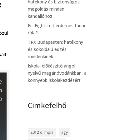
hatékony és biztonságos
g
megoldás minden
kandallóhoz
Fit-Fight: mit érdemes tudni
róla?
özül
TRX Budapesten: hatékony
és sokoldalú edzés
vált
mindenkinek
Iskolai előkészítő angol
nyelvű magánóvodánkban, a
könnyebb iskolakezdésért
Cimkefelhő
2012 olimpia
agy