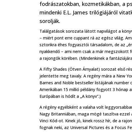
fodrászatokban, kozmetikákban, a ps
mindenki E.L. James trilógiájáról vita
sorolják.
Találgatások sorozata látott napvilágot a köny
– miért pont erre cuppant rá az egész világ. A
sztorikra éhes fogyasztói társadalom, de az „ér
nyakkendő – ami nem csak a már megszokott funk
a rajongók körében. (Mindenkinek a fantáziájára
A Fifty Shades (Ötven Árnyalat) sorozat első ré
jelentette meg tavaly. A regény mára a New Yo
Barnes and Noble bestseller listájának number on
Amerikában 15 millió példány fogyott 3 hónap a
Európában is hódít a „A könyv”.)
A régény egyébként a valaha volt leggyorsabba
Nagy Britanniában, maga mögé taszítva ezzel a
Vinci Kód-ot. Kinek jó, kinek rossz hír, de a raj
fognak neki, az Universal Pictures és a Focus F