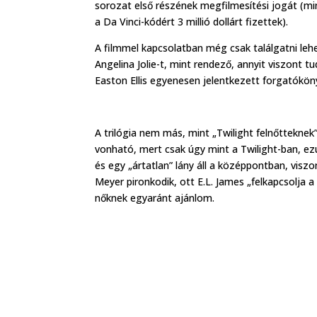
sorozat első részének megfilmesítési jogát (mint
a Da Vinci-kódért 3 millió dollárt fizettek).
A filmmel kapcsolatban még csak találgatni leh
Angelina Jolie-t, mint rendező, annyit viszont tu
Easton Ellis egyenesen jelentkezett forgatókön
A trilógia nem más, mint „Twilight felnőttekne
vonható, mert csak úgy mint a Twilight-ban, ezútt
és egy „ártatlan” lány áll a középpontban, visz
Meyer pironkodik, ott E.L. James „felkapcsolja a
nőknek egyaránt ajánlom.