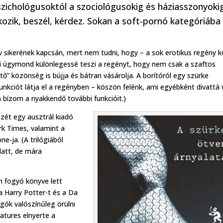
zichológusoktól a szociológusokig és háziasszonyoki
tkozik, beszél, kérdez. Sokan a soft-pornó kategóriába
v sikerének kapcsán, mert nem tudni, hogy – a sok erotikus regény k
mi úgymond különlegessé teszi a regényt, hogy nem csak a szaftos
tő” közönség is bújja és bátran vásárolja. A borítóról egy szürke
ciót látja el a regényben – köszön felénk, ami egyébként divattá 
 bízom a nyakkendő további funkcióit.)
szét egy ausztrál kiadó
rk Times, valamint a
e-ja. (A trilógiából
latt, de mára
n fogyó könyve lett
 Harry Potter-t és a Da
ongók valószínűleg örülni
eatures elnyerte a