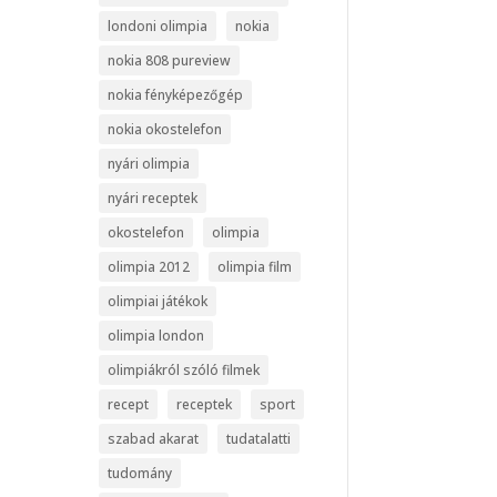
londoni olimpia
nokia
nokia 808 pureview
nokia fényképezőgép
nokia okostelefon
nyári olimpia
nyári receptek
okostelefon
olimpia
olimpia 2012
olimpia film
olimpiai játékok
olimpia london
olimpiákról szóló filmek
recept
receptek
sport
szabad akarat
tudatalatti
tudomány