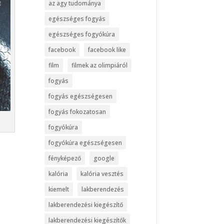
az agy tudománya
egészséges fogyás
egészséges fogyókúra
facebook
facebook like
film
filmek az olimpiáról
fogyás
fogyás egészségesen
fogyás fokozatosan
fogyókúra
fogyókúra egészségesen
fényképező
google
kalória
kalória vesztés
kiemelt
lakberendezés
lakberendezési kiegészítő
lakberendezési kiegészítők