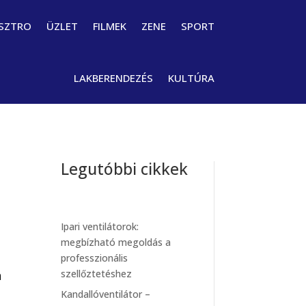
SZTRO
ÜZLET
FILMEK
ZENE
SPORT
LAKBERENDEZÉS
KULTÚRA
Legutóbbi cikkek
Ipari ventilátorok:
megbízható megoldás a
professzionális
szellőztetéshez
a
Kandallóventilátor –