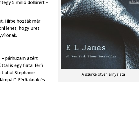
egy 5 millió dollárért –
et. Hírbe hozták már
dni lehet, hogy Bret
yvírónak.
k” – párhuzam azért
al is egy fiatal férfi
ont ahol Stephanie
A szürke ötven árnyalata
 lámpát”. Férfiaknak és