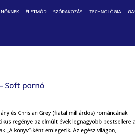
NŐKNEK
ÉLETMÓD
SZÓRAKOZÁS
TECHNOLÓGIA
GA
– Soft pornó
ny és Chrisian Grey (fiatal milliárdos) románcának
tikus regénye az elmúlt évek legnagyobb bestsellere 
ak „A könyv”-ként emlegetik. Az egész világon,