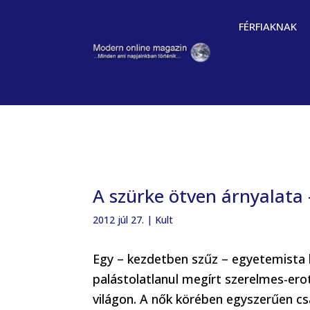
FÉRFIAKNAK
A szürke ötven árnyalata 
2012 júl 27.
|
Kult
Egy – kezdetben szűz – egyetemista lá
palástolatlanul megírt szerelmes-ero
világon. A nők körében egyszerűen cs