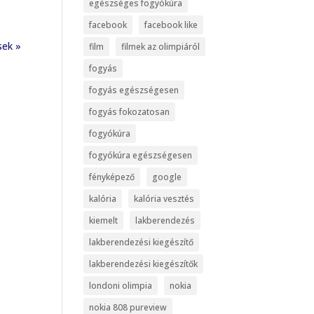
egészséges fogyókúra
facebook
facebook like
sek »
film
filmek az olimpiáról
fogyás
fogyás egészségesen
fogyás fokozatosan
fogyókúra
fogyókúra egészségesen
fényképező
google
kalória
kalória vesztés
kiemelt
lakberendezés
lakberendezési kiegészítő
lakberendezési kiegészítők
londoni olimpia
nokia
nokia 808 pureview