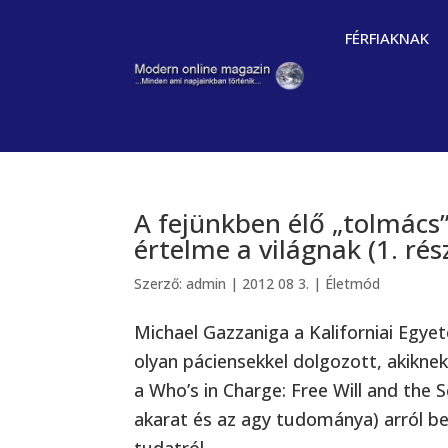
FÉRFIAKNAK
A fejünkben élő „tolmács
értelme a világnak (1. rés
Szerző:
admin
|
2012 08 3.
|
Életmód
Michael Gazzaniga a Kaliforniai Egye
olyan páciensekkel dolgozott, akiknek
a Who’s in Charge: Free Will and the S
akarat és az agy tudománya) arról bes