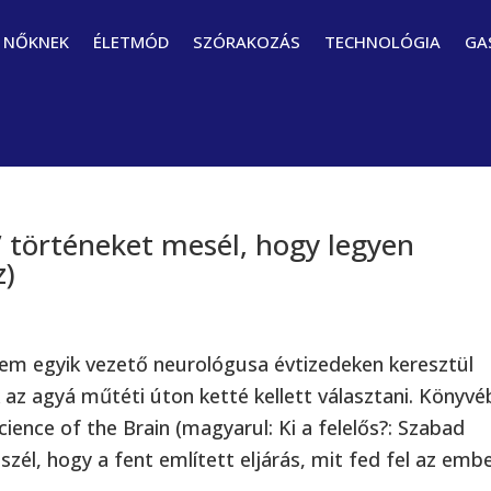
NŐKNEK
ÉLETMÓD
SZÓRAKOZÁS
TECHNOLÓGIA
GA
” történeket mesél, hogy legyen
z)
tem egyik vezető neurológusa évtizedeken keresztül
 az agyá műtéti úton ketté kellett választani. Könyv
cience of the Brain (magyarul: Ki a felelős?: Szabad
zél, hogy a fent említett eljárás, mit fed fel az embe