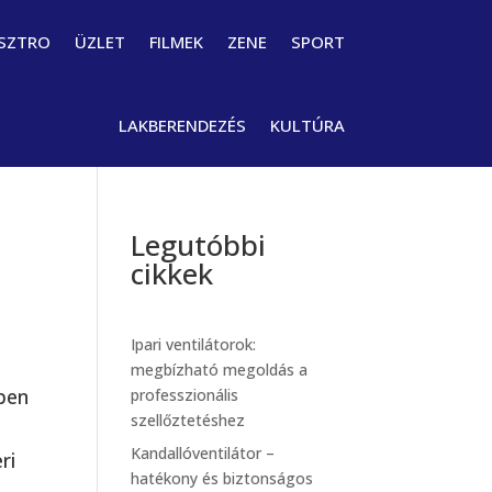
SZTRO
ÜZLET
FILMEK
ZENE
SPORT
LAKBERENDEZÉS
KULTÚRA
Legutóbbi
cikkek
Ipari ventilátorok:
megbízható megoldás a
ében
professzionális
szellőztetéshez
Kandallóventilátor –
ri
hatékony és biztonságos