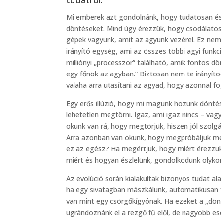
tudatról.
Mi emberek azt gondolnánk, hogy tudatosan é
döntéseket. Mind úgy érezzük, hogy csodálato
gépek vagyunk, amit az agyunk vezérel. Ez nem 
irányító egység, ami az összes többi agyi funkc
milliónyi „processzor” található, amik fontos d
egy főnök az agyban.” Biztosan nem te irányítod
valaha arra utasítani az agyad, hogy azonnal f
Egy erős illúzió, hogy mi magunk hozunk döntés
lehetetlen megtörni. Igaz, ami igaz nincs – vagy
okunk van rá, hogy megtörjük, hiszen jól szolg
Arra azonban van okunk, hogy megpróbáljuk me
ez az egész? Ha megértjük, hogy miért érezzük
miért és hogyan észlelünk, gondolkodunk olykor
Az evolúció során kialakultak bizonyos tudat a
ha egy sivatagban mászkálunk, automatikusan fél
van mint egy csörgőkígyónak. Ha ezeket a „dö
ugrándoznánk el a rezgő fű elől, de nagyobb es