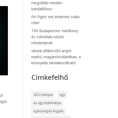
megoldás minden
kandallóhoz
Fit-Fight: mit érdemes tudni
róla?
TRX Budapesten: hatékony
és sokoldalú edzés
mindenkinek
Iskolai előkészítő angol
nyelvű magánóvodánkban, a
könnyebb iskolakezdésért
Cimkefelhő
2012 olimpia
agy
ul
ngja
az agy tudománya
egészséges fogyás