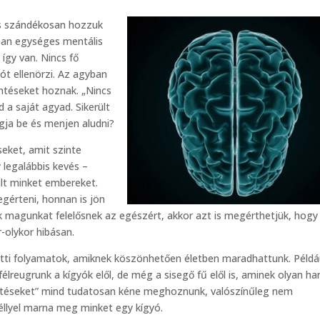
s szándékosan hozzuk
san egységes mentális
így van. Nincs fő
iót ellenörzi. Az agyban
öntéseket hoznak. „Nincs
 a saját agyad. Sikerült
ogja be és menjen aludni?
eket, amit szinte
 legalábbis kevés –
ált minket embereket.
gérteni, honnan is jön
 magunkat felelősnek az egészért, akkor azt is megérthetjük, hogy
-olykor hibásan.
latti folyamatok, amiknek köszönhetően életben maradhattunk. Példá
reugrunk a kígyók elől, de még a sisegő fű elől is, aminek olyan ha
ntéseket” mind tudatosan kéne meghoznunk, valószínűleg nem
éllyel marna meg minket egy kígyó.