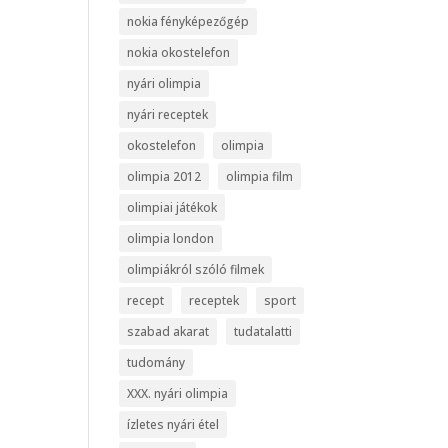
nokia fényképezőgép
nokia okostelefon
nyári olimpia
nyári receptek
okostelefon
olimpia
olimpia 2012
olimpia film
olimpiai játékok
olimpia london
olimpiákról szóló filmek
recept
receptek
sport
szabad akarat
tudatalatti
tudomány
XXX. nyári olimpia
ízletes nyári étel