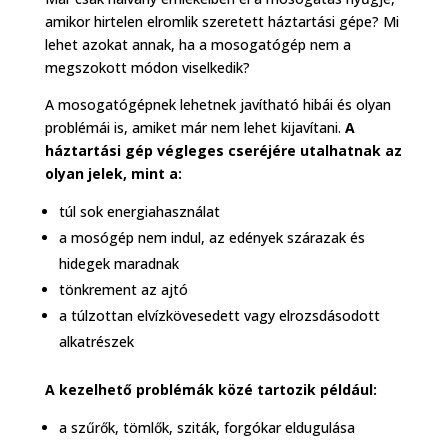
amikor hirtelen elromlik szeretett háztartási gépe? Mi
lehet azokat annak, ha a mosogatógép nem a
megszokott módon viselkedik?
A mosogatógépnek lehetnek javítható hibái és olyan
problémái is, amiket már nem lehet kijavítani.
A
háztartási gép végleges cseréjére utalhatnak az
olyan jelek, mint a:
túl sok energiahasználat
a mosógép nem indul, az edények szárazak és
hidegek maradnak
tönkrement az ajtó
a túlzottan elvízkövesedett vagy elrozsdásodott
alkatrészek
A kezelhető problémák közé tartozik például:
a szűrők, tömlők, sziták, forgókar eldugulása