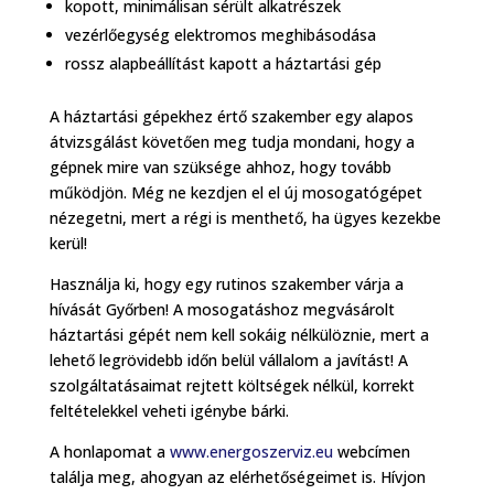
kopott, minimálisan sérült alkatrészek
vezérlőegység elektromos meghibásodása
rossz alapbeállítást kapott a háztartási gép
A háztartási gépekhez értő szakember egy alapos
átvizsgálást követően meg tudja mondani, hogy a
gépnek mire van szüksége ahhoz, hogy tovább
működjön. Még ne kezdjen el el új mosogatógépet
nézegetni, mert a régi is menthető, ha ügyes kezekbe
kerül!
Használja ki, hogy egy rutinos szakember várja a
hívását Győrben! A mosogatáshoz megvásárolt
háztartási gépét nem kell sokáig nélkülöznie, mert a
lehető legrövidebb időn belül vállalom a javítást! A
szolgáltatásaimat rejtett költségek nélkül, korrekt
feltételekkel veheti igénybe bárki.
A honlapomat a
www.energoszerviz.eu
webcímen
találja meg, ahogyan az elérhetőségeimet is. Hívjon