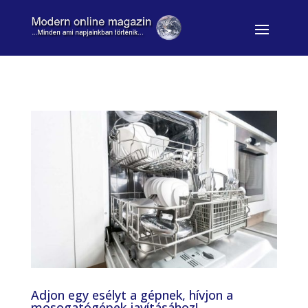
Adjon egy esélyt a gépnek, hívjon a
mosogatógépek javításához!