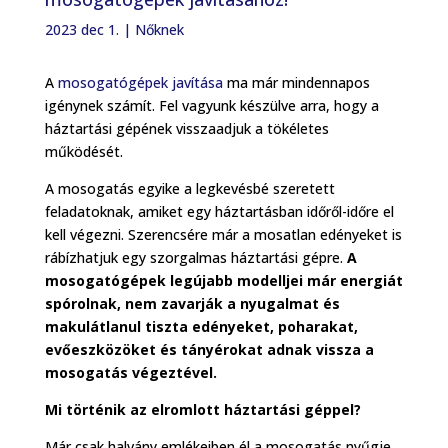
2023 dec 1.
|
Nőknek
A
mosogatógépek javítása
ma már mindennapos
igénynek számít. Fel vagyunk készülve arra, hogy a
háztartási gépének visszaadjuk a tökéletes
működését.
A mosogatás egyike a legkevésbé szeretett
feladatoknak, amiket egy háztartásban időről-időre el
kell végezni. Szerencsére már a mosatlan edényeket is
rábízhatjuk egy szorgalmas háztartási gépre.
A
mosogatógépek legújabb modelljei már energiát
spórolnak, nem zavarják a nyugalmat és
makulátlanul tiszta edényeket, poharakat,
evőeszközöket és tányérokat adnak vissza a
mosogatás végeztével.
Mi történik az elromlott háztartási géppel?
Már csak halvány emlékeiben él a mosogatás nyűgje,