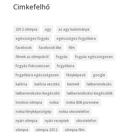
Cimkefelhő
2012 olimpia
agy
az agy tudománya
egészséges fogyás
egészséges fogyókúra
facebook
facebook like
film
filmek az olimpiáról
fogyás
fogyás egészségesen
fogyás fokozatosan
fogyókúra
fogyókúra egészségesen
fényképező
google
kalória
kalória vesztés
kiemelt
lakberendezés
lakberendezési kiegészítő
lakberendezési kiegészítők
londoni olimpia
nokia
nokia 808 pureview
nokia fényképezőgép
nokia okostelefon
nyári olimpia
nyári receptek
okostelefon
olimpia
olimpia 2012
olimpia film