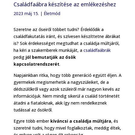
Családfaábra készítése az emlékezéshez
2023 máj 15.
|
Életmód
Szeretne az őseiről többet tudni? Érdeklődik a
családfakutatás iránt, és szívesen készíttetne ábrákat
is? Sok érdekességet megtudhat a családja múltjáról,
ha kéri a szakemberek munkáját, a
családfaábrák
pedig
jól bemutatják az ősök
kapcsolatrendszerét
.
Napjainkban ritka, hogy több generáció együtt éljen. A
gyermekek megismerhetik a nagyszüleiket, de a
dédszülőkről vagy azok szüleiről már nagyon kevés az
információjuk. Nem mindig sikerül a család történetét
átadni a fiataloknak, akik így nem rendelkeznek
tudással az ősökről.
Egyre több ember
kíváncsi a családja múltjára
, és
szeretné tudni, hogy mivel foglalkoztak, meddig éltek,
és milyen volt a régen élt rokonság.