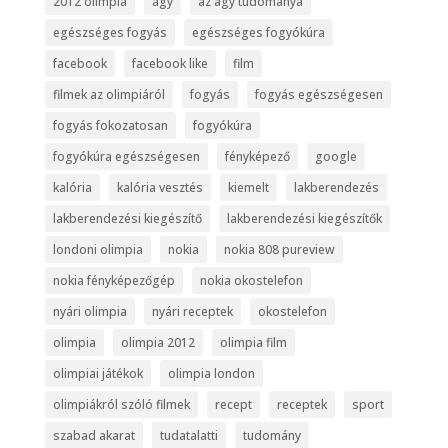
2012 olimpia
agy
az agy tudománya
egészséges fogyás
egészséges fogyókúra
facebook
facebook like
film
filmek az olimpiáról
fogyás
fogyás egészségesen
fogyás fokozatosan
fogyókúra
fogyókúra egészségesen
fényképező
google
kalória
kalória vesztés
kiemelt
lakberendezés
lakberendezési kiegészítő
lakberendezési kiegészítők
londoni olimpia
nokia
nokia 808 pureview
nokia fényképezőgép
nokia okostelefon
nyári olimpia
nyári receptek
okostelefon
olimpia
olimpia 2012
olimpia film
olimpiai játékok
olimpia london
olimpiákról szóló filmek
recept
receptek
sport
szabad akarat
tudatalatti
tudomány