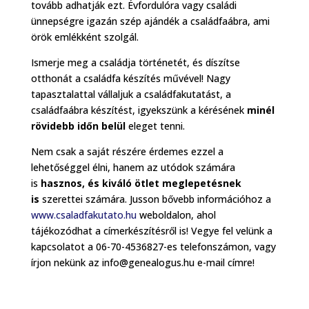
tovább adhatják ezt. Évfordulóra vagy családi
ünnepségre igazán szép ajándék a családfaábra, ami
örök emlékként szolgál.
Ismerje meg a családja történetét, és díszítse
otthonát a családfa készítés művével! Nagy
tapasztalattal vállaljuk a családfakutatást, a
családfaábra készítést, igyekszünk a kérésének
minél
rövidebb időn belül
eleget tenni.
Nem csak a saját részére érdemes ezzel a
lehetőséggel élni, hanem az utódok számára
is
hasznos, és kiváló ötlet meglepetésnek
is
szerettei számára. Jusson bővebb információhoz a
www.csaladfakutato.hu
weboldalon, ahol
tájékozódhat a címerkészítésről is! Vegye fel velünk a
kapcsolatot a 06-70-4536827-es telefonszámon, vagy
írjon nekünk az info@genealogus.hu e-mail címre!