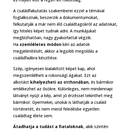
A családfakutatás szakemberei ezzel a témával
foglalkoznak, beszerzik a dokumentumokat,
felkutatják a már nem élő családtagokról az adatokat,
így hiteles képet tudnak adni. A munkájukat
megbízhatóan, nagy gyakorlattal végzik.
Ha
szemléletes módon
kéri az adatok
megjelenítését, akkor a legjobb megoldás a
családfaábra készítése.
Szép, igényesen kialakított képet kap, ahol
megszemlélheti a rokonsági ágakat. Ezt az
alkotást
kihelyezheti az otthonában
, és bármikor
emlékezhet az ősökre. Különleges, nem mindennapi
látványt nyújt a kép, amit jó érzéssel tekinthet meg
bármikor. Gyermekei, unokái is láthatják a család
történetét, és nem merül feledésbe egyetlen
családtag élete sem.
Átadhatja a tudást a fiataloknak
, akik szintén