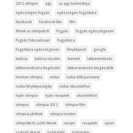
2012 olimpia
agy
az agy tudománya
egészséges fogyás
egészséges fogyókúra
facebook
facebook like
film
filmek az olimpiáról
fogyás
fogyás egészségesen
fogyás fokozatosan
fogyókúra
fogyókúra egészségesen
fényképező
google
kalória
kalória vesztés
kiemelt
lakberendezés
lakberendezési kiegészítő
lakberendezési kiegészítők
londoni olimpia
nokia
nokia 808 pureview
nokia fényképezőgép
nokia okostelefon
nyári olimpia
nyári receptek
okostelefon
olimpia
olimpia 2012
olimpia film
olimpiai játékok
olimpia london
olimpiákról szóló filmek
recept
receptek
sport
szabad akarat
tudatalatti
tudomány