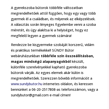
A gyerekszoba bútorok többféle változatban
megrendelhetőek attól függően, hogy egy vagy több
gyermek él a családban, és milyenek az elképzelések.
A választás során lényeges figyelembe venni a szoba
méretét, és úgy alakítsa ki a helyiséget, hogy ez
megfelelő legyen a gyermek számára!
Rendezze be kisgyermeke szobáját korszerű, vidám
és praktikus termékekkel! SÜNDY Bútor
webáruházunkban
többféle szín összeállításban,
magas minőségű alapanyagokból
készült,
különféle szerelvényekkel kapható gyerekszoba
bútorok várják. Az egyes elemek akár külön is
megrendelhetőek. Szerezzen bővebb információt a
www.sundybutor.hu
internetes oldalon, és keressen
bennünket a 06-20-2517808-as telefonszámon, vagy a
sundybutor@gmail.com e-mail címen!