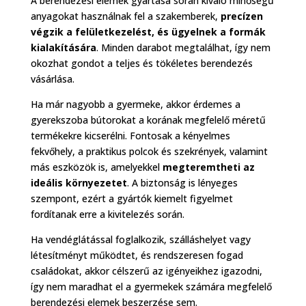
A berendezési elemek gyártása során kiváló minőségű
anyagokat használnak fel a szakemberek,
precízen
végzik a felületkezelést, és ügyelnek a formák
kialakítására
. Minden darabot megtalálhat, így nem
okozhat gondot a teljes és tökéletes berendezés
vásárlása.
Ha már nagyobb a gyermeke, akkor érdemes a
gyerekszoba bútorokat a korának megfelelő méretű
termékekre kicserélni. Fontosak a kényelmes
fekvőhely, a praktikus polcok és szekrények, valamint
más eszközök is, amelyekkel
megteremtheti az
ideális környezetet
. A biztonság is lényeges
szempont, ezért a gyártók kiemelt figyelmet
fordítanak erre a kivitelezés során.
Ha vendéglátással foglalkozik, szálláshelyet vagy
létesítményt működtet, és rendszeresen fogad
családokat, akkor célszerű az igényeikhez igazodni,
így nem maradhat el a gyermekek számára megfelelő
berendezési elemek beszerzése sem.