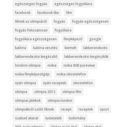
egészséges fogyás
egészséges fogyókúra
facebook
facebook like
film
filmek az olimpiáról
fogyás
fogyás egészségesen
fogyás fokozatosan
fogyókúra
fogyókúra egészségesen
fényképező
google
kalória
kalória vesztés
kiemelt
lakberendezés
lakberendezési kiegészítő
lakberendezési kiegészítők
londoni olimpia
nokia
nokia 808 pureview
nokia fényképezőgép
nokia okostelefon
nyári olimpia
nyári receptek
okostelefon
olimpia
olimpia 2012
olimpia film
olimpiai játékok
olimpia london
olimpiákról szóló filmek
recept
receptek
sport
szabad akarat
tudatalatti
tudomány
XXX. nyári olimpia
ízletes nyári étel
ízletes étel