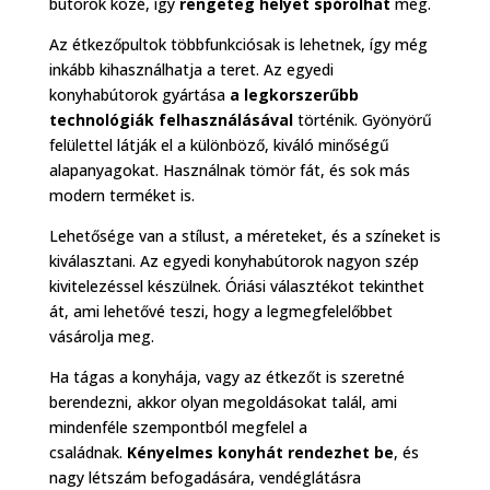
bútorok közé, így
rengeteg helyet spórolhat
meg.
Az étkezőpultok többfunkciósak is lehetnek, így még
inkább kihasználhatja a teret. Az egyedi
konyhabútorok gyártása
a legkorszerűbb
technológiák felhasználásával
történik. Gyönyörű
felülettel látják el a különböző, kiváló minőségű
alapanyagokat. Használnak tömör fát, és sok más
modern terméket is.
Lehetősége van a stílust, a méreteket, és a színeket is
kiválasztani. Az egyedi konyhabútorok nagyon szép
kivitelezéssel készülnek. Óriási választékot tekinthet
át, ami lehetővé teszi, hogy a legmegfelelőbbet
vásárolja meg.
Ha tágas a konyhája, vagy az étkezőt is szeretné
berendezni, akkor olyan megoldásokat talál, ami
mindenféle szempontból megfelel a
családnak.
Kényelmes konyhát rendezhet be
, és
nagy létszám befogadására, vendéglátásra