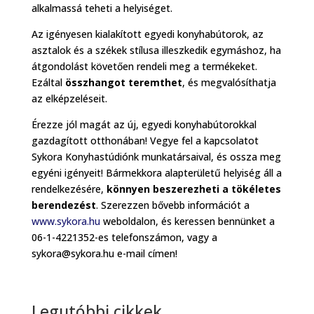
alkalmassá teheti a helyiséget.
Az igényesen kialakított egyedi konyhabútorok, az
asztalok és a székek stílusa illeszkedik egymáshoz, ha
átgondolást követően rendeli meg a termékeket.
Ezáltal
összhangot teremthet
, és megvalósíthatja
az elképzeléseit.
Érezze jól magát az új, egyedi konyhabútorokkal
gazdagított otthonában! Vegye fel a kapcsolatot
Sykora Konyhastúdiónk munkatársaival, és ossza meg
egyéni igényeit! Bármekkora alapterületű helyiség áll a
rendelkezésére,
könnyen beszerezheti a tökéletes
berendezést
. Szerezzen bővebb információt a
www.sykora.hu
weboldalon, és keressen bennünket a
06-1-4221352-es telefonszámon, vagy a
sykora@sykora.hu e-mail címen!
Legutóbbi cikkek