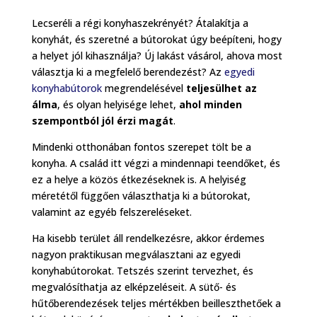
Lecseréli a régi konyhaszekrényét? Átalakítja a
konyhát, és szeretné a bútorokat úgy beépíteni, hogy
a helyet jól kihasználja? Új lakást vásárol, ahova most
választja ki a megfelelő berendezést? Az
egyedi
konyhabútorok
megrendelésével
teljesülhet az
álma
, és olyan helyisége lehet,
ahol minden
szempontból jól érzi magát
.
Mindenki otthonában fontos szerepet tölt be a
konyha. A család itt végzi a mindennapi teendőket, és
ez a helye a közös étkezéseknek is. A helyiség
méretétől függően választhatja ki a bútorokat,
valamint az egyéb felszereléseket.
Ha kisebb terület áll rendelkezésre, akkor érdemes
nagyon praktikusan megválasztani az egyedi
konyhabútorokat. Tetszés szerint tervezhet, és
megvalósíthatja az elképzeléseit. A sütő- és
hűtőberendezések teljes mértékben beilleszthetőek a