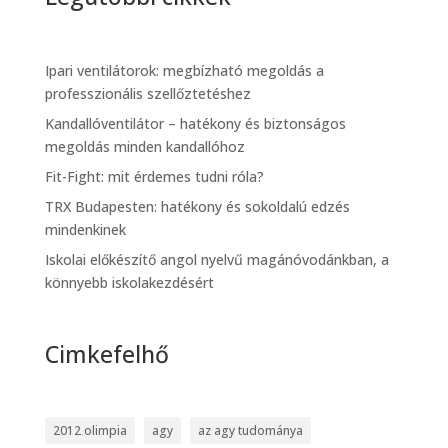
Ipari ventilátorok: megbízható megoldás a
professzionális szellőztetéshez
Kandallóventilátor – hatékony és biztonságos
megoldás minden kandallóhoz
Fit-Fight: mit érdemes tudni róla?
TRX Budapesten: hatékony és sokoldalú edzés
mindenkinek
Iskolai előkészítő angol nyelvű magánóvodánkban, a
könnyebb iskolakezdésért
Cimkefelhő
2012 olimpia
agy
az agy tudománya