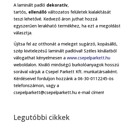
A laminált padló
dekoratív
,
tartós,
ellenálló
változatos felületek kialakítását
teszi lehetővé. Kedvező áron juthat hozzá
egyszerűen lerakható termékhez, ha ezt a megoldást
választja.
Újítsa fel az otthonát a meleget sugárzó, kopásálló,
szép kivitelezésű laminált padlóval! Széles kínálatból
válogathat kényelmesen a
www.csepelparkett.hu
weboldalon. Kiváló minőségű burkolóanyagok hosszú
sorával várjuk a Csepel Parkett Kft. munkatársaiként.
Kérdéseivel forduljon hozzánk a 06-30-0112245-ös
telefonszámon, vagy a
csepelparkett@csepelparkett.hu e-mail címen!
Legutóbbi cikkek