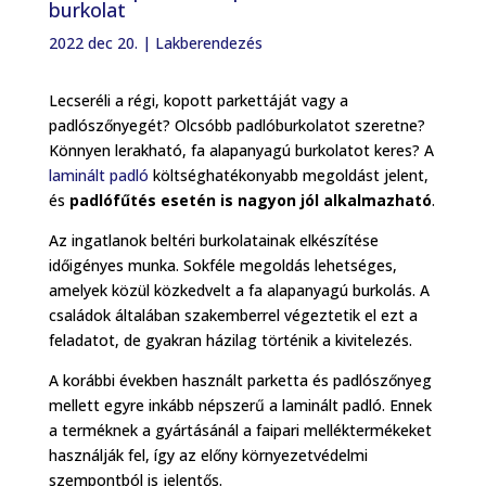
burkolat
2022 dec 20.
|
Lakberendezés
Lecseréli a régi, kopott parkettáját vagy a
padlószőnyegét? Olcsóbb padlóburkolatot szeretne?
Könnyen lerakható, fa alapanyagú burkolatot keres? A
laminált padló
költséghatékonyabb megoldást jelent,
és
padlófűtés esetén is nagyon jól alkalmazható
.
Az ingatlanok beltéri burkolatainak elkészítése
időigényes munka. Sokféle megoldás lehetséges,
amelyek közül közkedvelt a fa alapanyagú burkolás. A
családok általában szakemberrel végeztetik el ezt a
feladatot, de gyakran házilag történik a kivitelezés.
A korábbi években használt parketta és padlószőnyeg
mellett egyre inkább népszerű a laminált padló. Ennek
a terméknek a gyártásánál a faipari melléktermékeket
használják fel, így az előny környezetvédelmi
szempontból is jelentős.