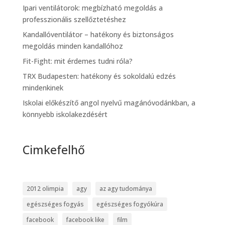
Ipari ventilátorok: megbízható megoldás a
professzionális szellőztetéshez
Kandallóventilátor – hatékony és biztonságos
megoldás minden kandallóhoz
Fit-Fight: mit érdemes tudni róla?
TRX Budapesten: hatékony és sokoldalú edzés
mindenkinek
Iskolai előkészítő angol nyelvű magánóvodánkban, a
könnyebb iskolakezdésért
Cimkefelhő
2012 olimpia
agy
az agy tudománya
egészséges fogyás
egészséges fogyókúra
facebook
facebook like
film