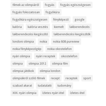
filmek az olimpiáról
fogyás
fogyás egészségesen
fogyás fokozatosan
fogyókúra
fogyókúra egészségesen
fényképező
google
kalória
kalória vesztés
kiemelt
lakberendezés
lakberendezési kiegészítő
lakberendezési kiegészítők
londoni olimpia
nokia
nokia 808 pureview
nokia fényképezőgép
nokia okostelefon
nyári olimpia
nyári receptek
okostelefon
olimpia
olimpia 2012
olimpia film
olimpiai játékok
olimpia london
olimpiákról szóló filmek
recept
receptek
sport
szabad akarat
tudatalatti
tudomány
XXX. nyári olimpia
ízletes nyári étel
ízletes étel