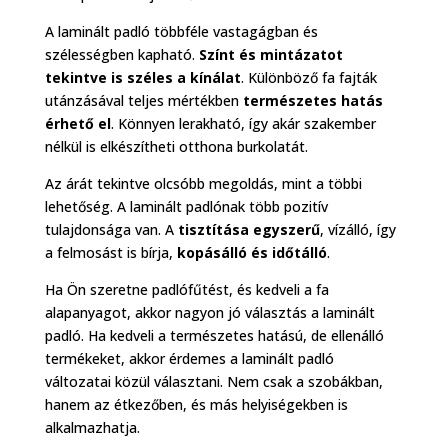
A laminált padló többféle vastagágban és
szélességben kapható.
Színt és mintázatot
tekintve is széles a kínálat
. Különböző fa fajták
utánzásával teljes mértékben
természetes hatás
érhető el
. Könnyen lerakható, így akár szakember
nélkül is elkészítheti otthona burkolatát.
Az árát tekintve olcsóbb megoldás, mint a többi
lehetőség. A laminált padlónak több pozitív
tulajdonsága van. A
tisztítása egyszerű
, vízálló, így
a felmosást is bírja,
kopásálló és időtálló
.
Ha Ön szeretne padlófűtést, és kedveli a fa
alapanyagot, akkor nagyon jó választás a laminált
padló. Ha kedveli a természetes hatású, de ellenálló
termékeket, akkor érdemes a laminált padló
változatai közül választani. Nem csak a szobákban,
hanem az étkezőben, és más helyiségekben is
alkalmazhatja.