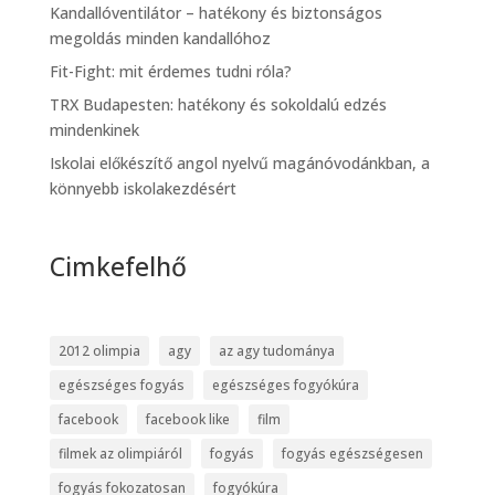
Kandallóventilátor – hatékony és biztonságos
megoldás minden kandallóhoz
Fit-Fight: mit érdemes tudni róla?
TRX Budapesten: hatékony és sokoldalú edzés
mindenkinek
Iskolai előkészítő angol nyelvű magánóvodánkban, a
könnyebb iskolakezdésért
Cimkefelhő
2012 olimpia
agy
az agy tudománya
egészséges fogyás
egészséges fogyókúra
facebook
facebook like
film
filmek az olimpiáról
fogyás
fogyás egészségesen
fogyás fokozatosan
fogyókúra