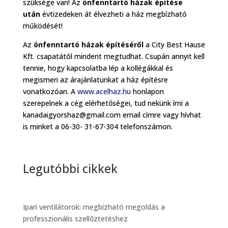
szüksége van! Az
önfenntartó házak építése
után
évtizedeken át élvezheti a ház megbízható
működését!
Az
önfenntartó házak építéséről
a City Best Hause
Kft. csapatától mindent megtudhat. Csupán annyit kell
tennie, hogy kapcsolatba lép a kollégákkal és
megismeri az árajánlatunkat a ház építésre
vonatkozóan. A
www.acelhaz.hu
honlapon
szerepelnek a cég elérhetőségei, tud nekünk írni a
kanadaigyorshaz@gmail.com email címre vagy hívhat
is minket a 06-30- 31-67-304 telefonszámon.
Legutóbbi cikkek
Ipari ventilátorok: megbízható megoldás a
professzionális szellőztetéshez