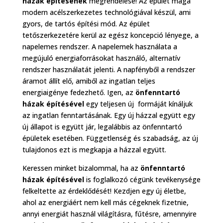
házak építésének
megrendelése! Az épület maga
modern acélszerkezetes technológiával készül, ami
gyors, de tartós építési mód. Az épület
tetőszerkezetére kerül az egész koncepció lényege, a
napelemes rendszer. A napelemek használata a
megújuló energiaforrásokat használó, alternatív
rendszer használatát jelenti. A napfényből a rendszer
áramot állít elő, amiből az ingatlan teljes
energiaigénye fedezhető. Igen, az
önfenntartó
házak építésével
egy teljesen új formáját kínáljuk
az ingatlan fenntartásának. Egy új házzal együtt egy
új állapot is együtt jár, legalábbis az önfenntartó
épületek esetében. Függetlenség és szabadság, az új
tulajdonos ezt is megkapja a házzal együtt.
Keressen minket bizalommal, ha az
önfenntartó
házak építésével
is foglalkozó cégünk tevékenysége
felkeltette az érdeklődését! Kezdjen egy új életbe,
ahol az energiáért nem kell más cégeknek fizetnie,
annyi energiát használ világításra, fűtésre, amennyire