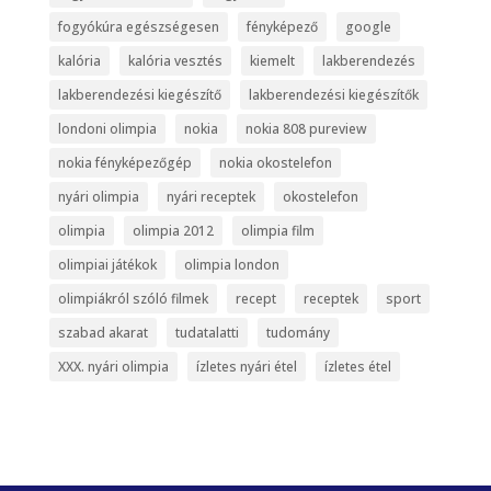
fogyókúra egészségesen
fényképező
google
kalória
kalória vesztés
kiemelt
lakberendezés
lakberendezési kiegészítő
lakberendezési kiegészítők
londoni olimpia
nokia
nokia 808 pureview
nokia fényképezőgép
nokia okostelefon
nyári olimpia
nyári receptek
okostelefon
olimpia
olimpia 2012
olimpia film
olimpiai játékok
olimpia london
olimpiákról szóló filmek
recept
receptek
sport
szabad akarat
tudatalatti
tudomány
XXX. nyári olimpia
ízletes nyári étel
ízletes étel