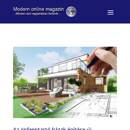
Az önfenntartó házak építése új