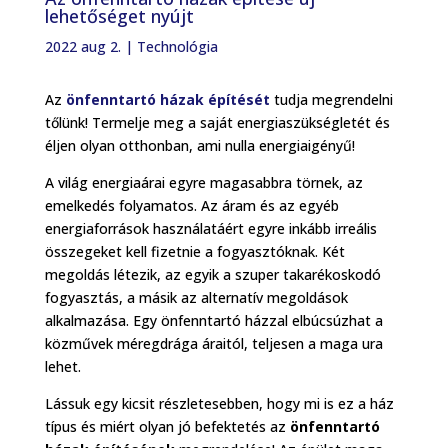
lehetőséget nyújt
2022 aug 2.
|
Technológia
Az
önfenntartó házak építését
tudja megrendelni
tőlünk! Termelje meg a saját energiaszükségletét és
éljen olyan otthonban, ami nulla energiaigényű!
A világ energiaárai egyre magasabbra törnek, az
emelkedés folyamatos. Az áram és az egyéb
energiaforrások használatáért egyre inkább irreális
összegeket kell fizetnie a fogyasztóknak. Két
megoldás létezik, az egyik a szuper takarékoskodó
fogyasztás, a másik az alternatív megoldások
alkalmazása. Egy önfenntartó házzal elbúcsúzhat a
közművek méregdrága áraitól, teljesen a maga ura
lehet.
Lássuk egy kicsit részletesebben, hogy mi is ez a ház
típus és miért olyan jó befektetés az
önfenntartó