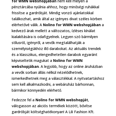
for WMN webshopjában
nem kell mélyen a
pénztárcába nyúlnia ahhoz, hogy minőségi ruhákkal
frissítse a gardróbját. Mindig vonzó ajánlatokkal
találkozhat, amik által az igényes divat széles körben
elérhetővé válik. A
Nolino for WMN webshopjában
a
kedvező árak mellett a változatos, ízléses kínálat
kialakítására is odafigyelnek. Legyen szó bármilyen
stílusról, igényről, a vevők megtalálhatják a
személyiségükhöz illő darabokat. Az aktuális trendek
és a klasszikus, elengedhetetlen darabok egyaránt
képviseltetik magukat a
Nolino for WMN
webshopjában
. A legjobb, hogy az online áruházban
a vevők sorban állás nélkül nézelődhetnek,
ismerkedhetnek meg a választékkal. A nyitvatartáshoz
sem kell alkalmazkodni, a webáruház bárhonnan,
bármikor könnyedén elérhető.
Fedezze fel a
Nolino for WMN webshopját
,
válogasson az akciós termékek között, bővítse
gardróbját költséghatékonyan! A Lili Fashion Kft.