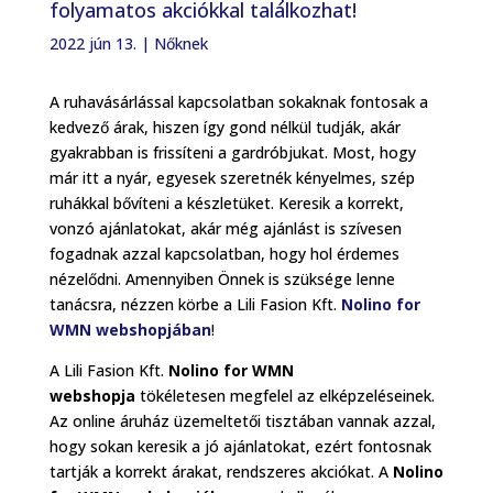
folyamatos akciókkal találkozhat!
2022 jún 13.
|
Nőknek
A ruhavásárlással kapcsolatban sokaknak fontosak a
kedvező árak, hiszen így gond nélkül tudják, akár
gyakrabban is frissíteni a gardróbjukat. Most, hogy
már itt a nyár, egyesek szeretnék kényelmes, szép
ruhákkal bővíteni a készletüket. Keresik a korrekt,
vonzó ajánlatokat, akár még ajánlást is szívesen
fogadnak azzal kapcsolatban, hogy hol érdemes
nézelődni. Amennyiben Önnek is szüksége lenne
tanácsra, nézzen körbe a Lili Fasion Kft.
Nolino for
WMN webshopjában
!
A Lili Fasion Kft.
Nolino for WMN
webshopja
tökéletesen megfelel az elképzeléseinek.
Az online áruház üzemeltetői tisztában vannak azzal,
hogy sokan keresik a jó ajánlatokat, ezért fontosnak
tartják a korrekt árakat, rendszeres akciókat. A
Nolino