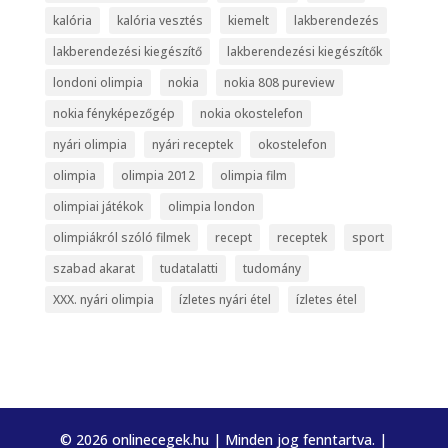
kalória
kalória vesztés
kiemelt
lakberendezés
lakberendezési kiegészítő
lakberendezési kiegészítők
londoni olimpia
nokia
nokia 808 pureview
nokia fényképezőgép
nokia okostelefon
nyári olimpia
nyári receptek
okostelefon
olimpia
olimpia 2012
olimpia film
olimpiai játékok
olimpia london
olimpiákról szóló filmek
recept
receptek
sport
szabad akarat
tudatalatti
tudomány
XXX. nyári olimpia
ízletes nyári étel
ízletes étel
© 2026 onlinecegek.hu | Minden jog fenntartva. |