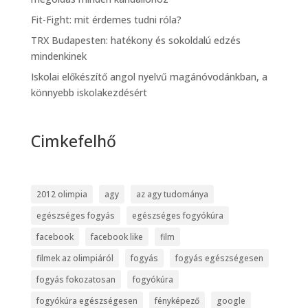
Fit-Fight: mit érdemes tudni róla?
TRX Budapesten: hatékony és sokoldalú edzés
mindenkinek
Iskolai előkészítő angol nyelvű magánóvodánkban, a
könnyebb iskolakezdésért
Cimkefelhő
2012 olimpia
agy
az agy tudománya
egészséges fogyás
egészséges fogyókúra
facebook
facebook like
film
filmek az olimpiáról
fogyás
fogyás egészségesen
fogyás fokozatosan
fogyókúra
fogyókúra egészségesen
fényképező
google