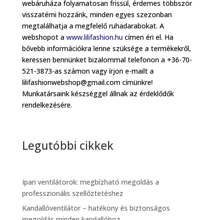
webáruháza folyamatosan frissül, érdemes többször
visszatérni hozzánk, minden egyes szezonban
megtalálhatja a megfelelő ruhadarabokat. A
webshopot a
www.lilifashion.hu
címen éri el. Ha
bővebb információkra lenne szüksége a termékekről,
keressen bennünket bizalommal telefonon a +36-70-
521-3873-as számon vagy írjon e-mailt a
lilifashionwebshop@gmail.com címünkre!
Munkatársaink készséggel állnak az érdeklődők
rendelkezésére.
Legutóbbi cikkek
Ipari ventilátorok: megbízható megoldás a
professzionális szellőztetéshez
Kandallóventilátor – hatékony és biztonságos
megoldás minden kandallóhoz