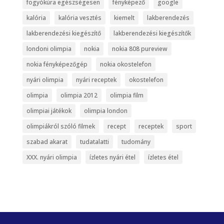
fogyókúra egészségesen
fényképező
google
kalória
kalória vesztés
kiemelt
lakberendezés
lakberendezési kiegészítő
lakberendezési kiegészítők
londoni olimpia
nokia
nokia 808 pureview
nokia fényképezőgép
nokia okostelefon
nyári olimpia
nyári receptek
okostelefon
olimpia
olimpia 2012
olimpia film
olimpiai játékok
olimpia london
olimpiákról szóló filmek
recept
receptek
sport
szabad akarat
tudatalatti
tudomány
XXX. nyári olimpia
ízletes nyári étel
ízletes étel