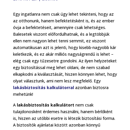
Egy ingatlanra nem csak úgy lehet tekinteni, hogy az
az otthonunk, hanem befektetésként is, és az ember
óvja a befektetéseit, amennyire csak lehetséges.
Balesetek viszont előfordulhatnak, és a legtöbbjük
ellen nem nagyon lehet tenni semmit, ez viszont
automatikusan azt is jelenti, hogy kisebb-nagyobb kár
keletkezik, és ez akár milliós nagyságrendű is lehet –
elég csak egy tűzesetre gondolni. Az ilyen helyzeteket
egy biztosítással meg lehet oldani, de nem szabad
elkapkodni a kiválasztását, hiszen könnyen lehet, hogy
olyat választunk, ami nem lesz megfelelő. Egy
lakásbiztosítás kalkulátorral
azonban biztosra
mehetünk!
A
lakásbiztosítás kalkulátort
nem csak
tulajdonosként érdemes használni, hanem bérlőként
is, hiszen az utóbbi esetre is létezik biztosítási forma.
A biztosítók ajánlatai között azonban könnyű