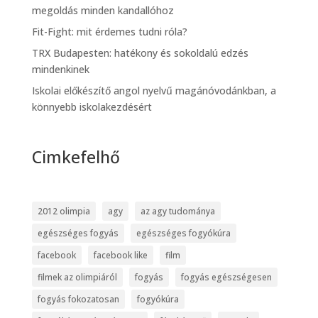
megoldás minden kandallóhoz
Fit-Fight: mit érdemes tudni róla?
TRX Budapesten: hatékony és sokoldalú edzés
mindenkinek
Iskolai előkészítő angol nyelvű magánóvodánkban, a
könnyebb iskolakezdésért
Cimkefelhő
2012 olimpia
agy
az agy tudománya
egészséges fogyás
egészséges fogyókúra
facebook
facebook like
film
filmek az olimpiáról
fogyás
fogyás egészségesen
fogyás fokozatosan
fogyókúra