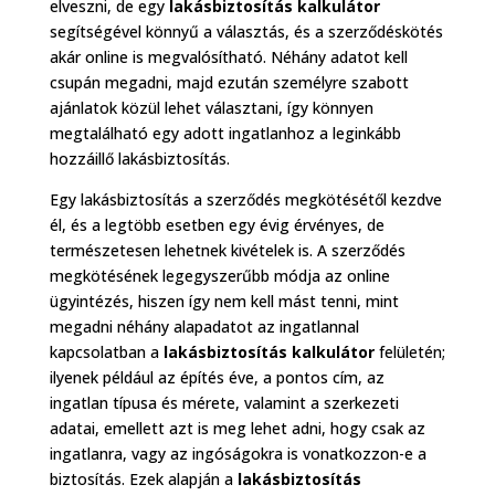
elveszni, de egy
lakásbiztosítás kalkulátor
segítségével könnyű a választás, és a szerződéskötés
akár online is megvalósítható. Néhány adatot kell
csupán megadni, majd ezután személyre szabott
ajánlatok közül lehet választani, így könnyen
megtalálható egy adott ingatlanhoz a leginkább
hozzáillő lakásbiztosítás.
Egy lakásbiztosítás a szerződés megkötésétől kezdve
él, és a legtöbb esetben egy évig érvényes, de
természetesen lehetnek kivételek is. A szerződés
megkötésének legegyszerűbb módja az online
ügyintézés, hiszen így nem kell mást tenni, mint
megadni néhány alapadatot az ingatlannal
kapcsolatban a
lakásbiztosítás kalkulátor
felületén;
ilyenek például az építés éve, a pontos cím, az
ingatlan típusa és mérete, valamint a szerkezeti
adatai, emellett azt is meg lehet adni, hogy csak az
ingatlanra, vagy az ingóságokra is vonatkozzon-e a
biztosítás. Ezek alapján a
lakásbiztosítás