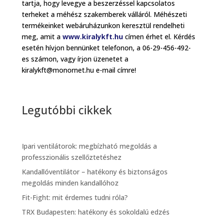
tartja, hogy levegye a beszerzéssel kapcsolatos
terheket a méhész szakemberek válláról. Méhészeti
termékeinket webáruházunkon keresztül rendelheti
meg, amit a
www.kiralykft.hu
címen érhet el. Kérdés
esetén hívjon bennünket telefonon, a 06-29-456-492-
es számon, vagy írjon üzenetet a
kiralykft@monornet.hu e-mail címre!
Legutóbbi cikkek
Ipari ventilátorok: megbízható megoldás a
professzionális szellőztetéshez
Kandallóventilátor – hatékony és biztonságos
megoldás minden kandallóhoz
Fit-Fight: mit érdemes tudni róla?
TRX Budapesten: hatékony és sokoldalú edzés