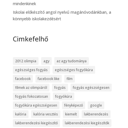
mindenkinek
Iskolai előkészítő angol nyelvű magánóvodánkban, a
könnyebb iskolakezdésért
Cimkefelhő
2012 olimpia
agy
az agy tudománya
egészséges fogyás
egészséges fogyókúra
facebook
facebook like
film
filmek az olimpiáról
fogyás
fogyás egészségesen
fogyás fokozatosan
fogyókúra
fogyókúra egészségesen
fényképező
google
kalória
kalória vesztés
kiemelt
lakberendezés
lakberendezési kiegészítő
lakberendezési kiegészítők