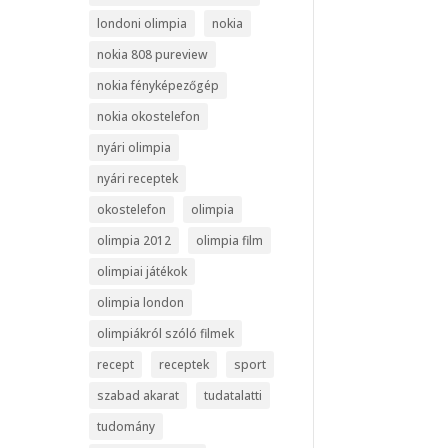
londoni olimpia
nokia
nokia 808 pureview
nokia fényképezőgép
nokia okostelefon
nyári olimpia
nyári receptek
okostelefon
olimpia
olimpia 2012
olimpia film
olimpiai játékok
olimpia london
olimpiákról szóló filmek
recept
receptek
sport
szabad akarat
tudatalatti
tudomány