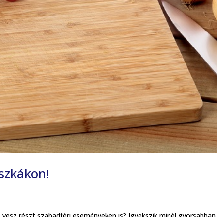
eszkákon!
 vesz részt szabadtéri eseményeken is? Igyekszik minél gyorsabban