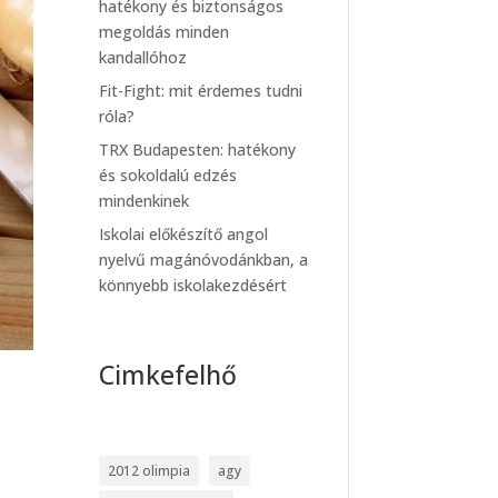
hatékony és biztonságos
megoldás minden
kandallóhoz
Fit-Fight: mit érdemes tudni
róla?
TRX Budapesten: hatékony
és sokoldalú edzés
mindenkinek
Iskolai előkészítő angol
nyelvű magánóvodánkban, a
könnyebb iskolakezdésért
Cimkefelhő
2012 olimpia
agy
,