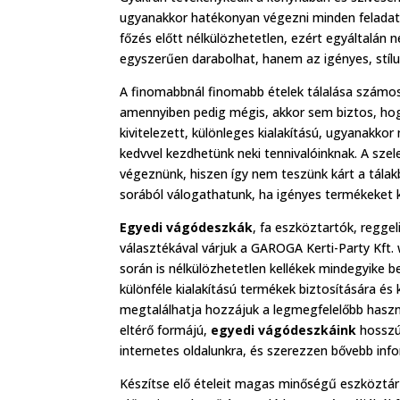
ugyanakkor hatékonyan végezni minden feladat
főzés előtt nélkülözhetetlen, ezért egyáltalán 
egyszerűen darabolhat, hanem az igényes, stílus
A finomabbnál finomabb ételek tálalása számos 
amennyiben pedig mégis, akkor sem biztos, hog
kivitelezett, különleges kialakítású, ugyanakk
kedvvel kezdhetünk neki tennivalóinknak. A sze
végeznünk, hiszen így nem teszünk kárt a tálak
sorából válogathatunk, ha igényes termékeket kí
Egyedi vágódeszkák
, fa eszköztartók, regg
választékával várjuk a GAROGA Kerti-Party Kft.
során is nélkülözhetetlen kellékek mindegyike 
különféle kialakítású termékek biztosítására és 
megtalálhatja hozzájuk a legmegfelelőbb haszná
eltérő formájú,
egyedi vágódeszkáink
hosszú 
internetes oldalunkra, és szerezzen bővebb inf
Készítse elő ételeit magas minőségű eszköztár 