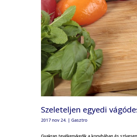
Szeleteljen egyedi vágód
2017 nov 24.
|
Gasztro
Gyakran tevékenykedik a konyhában és szívesen