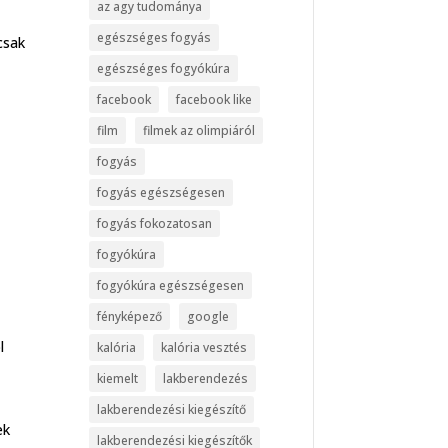
az agy tudománya
egészséges fogyás
csak
egészséges fogyókúra
facebook
facebook like
film
filmek az olimpiáról
fogyás
fogyás egészségesen
fogyás fokozatosan
fogyókúra
fogyókúra egészségesen
a
fényképező
google
l
kalória
kalória vesztés
kiemelt
lakberendezés
lakberendezési kiegészítő
ek
lakberendezési kiegészítők