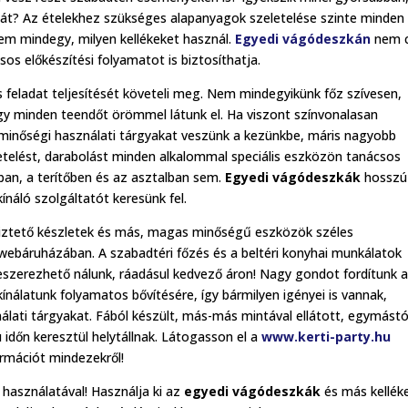
át? Az ételekhez szükséges alapanyagok szeletelése szinte minden
nem mindegy, milyen kellékeket használ.
Egyedi vágódeszkán
nem 
os előkészítési folyamatot is biztosíthatja.
feladat teljesítését követeli meg. Nem mindegyikünk főz szívesen,
y minden teendőt örömmel látunk el. Ha viszont színvonalasan
or minőségi használati tárgyakat veszünk a kezünkbe, máris nagyobb
letelést, darabolást minden alkalommal speciális eszközön tanácsos
ban, a terítőben és az asztalban sem.
Egyedi vágódeszkák
hosszú
náló szolgáltatót keresünk fel.
eliztető készletek és más, magas minőségű eszközök széles
 webáruházában. A szabadtéri főzés és a beltéri konyhai munkálatok
beszerezhető nálunk, ráadásul kedvező áron! Nagy gondot fordítunk 
kínálatunk folyamatos bővítésére, így bármilyen igényei is vannak,
lati tárgyakat. Fából készült, más-más mintával ellátott, egymástó
időn keresztül helytállnak. Látogasson el a
www.kerti-party.hu
ormációt mindezekről!
használatával! Használja ki az
egyedi vágódeszkák
és más kellék