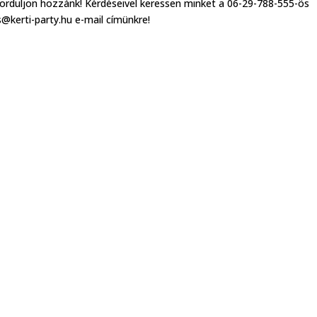
 forduljon hozzánk! Kérdéseivel keressen minket a 06-29-788-555-ös
@kerti-party.hu e-mail címünkre!