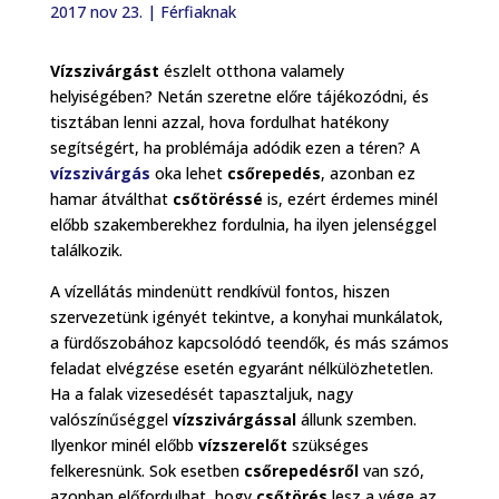
2017 nov 23.
|
Férfiaknak
Vízszivárgást
észlelt otthona valamely
helyiségében? Netán szeretne előre tájékozódni, és
tisztában lenni azzal, hova fordulhat hatékony
segítségért, ha problémája adódik ezen a téren? A
vízszivárgás
oka lehet
csőrepedés
, azonban ez
hamar átválthat
csőtöréssé
is, ezért érdemes minél
előbb szakemberekhez fordulnia, ha ilyen jelenséggel
találkozik.
A vízellátás mindenütt rendkívül fontos, hiszen
szervezetünk igényét tekintve, a konyhai munkálatok,
a fürdőszobához kapcsolódó teendők, és más számos
feladat elvégzése esetén egyaránt nélkülözhetetlen.
Ha a falak vizesedését tapasztaljuk, nagy
valószínűséggel
vízszivárgással
állunk szemben.
Ilyenkor minél előbb
vízszerelőt
szükséges
felkeresnünk. Sok esetben
csőrepedésről
van szó,
azonban előfordulhat, hogy
csőtörés
lesz a vége az