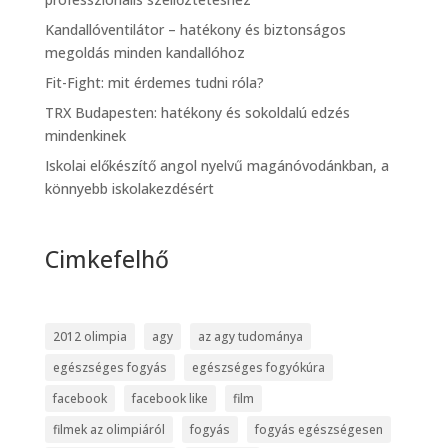
Kandallóventilátor – hatékony és biztonságos
megoldás minden kandallóhoz
Fit-Fight: mit érdemes tudni róla?
TRX Budapesten: hatékony és sokoldalú edzés
mindenkinek
Iskolai előkészítő angol nyelvű magánóvodánkban, a
könnyebb iskolakezdésért
Cimkefelhő
2012 olimpia
agy
az agy tudománya
egészséges fogyás
egészséges fogyókúra
facebook
facebook like
film
filmek az olimpiáról
fogyás
fogyás egészségesen