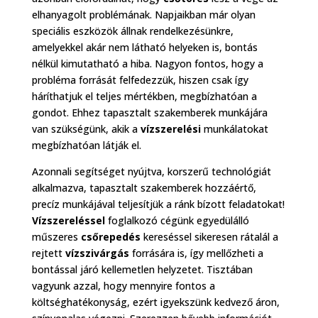
elhanyagolt problémának. Napjaikban már olyan
speciális eszközök állnak rendelkezésünkre,
amelyekkel akár nem látható helyeken is, bontás
nélkül kimutatható a hiba. Nagyon fontos, hogy a
probléma forrását felfedezzük, hiszen csak így
háríthatjuk el teljes mértékben, megbízhatóan a
gondot. Ehhez tapasztalt szakemberek munkájára
van szükségünk, akik a
vízszerelési
munkálatokat
megbízhatóan látják el.
Azonnali segítséget nyújtva, korszerű technológiát
alkalmazva, tapasztalt szakemberek hozzáértő,
precíz munkájával teljesítjük a ránk bízott feladatokat!
Vízszereléssel
foglalkozó cégünk egyedülálló
műszeres
csőrepedés
kereséssel sikeresen rátalál a
rejtett
vízszivárgás
forrására is, így mellőzheti a
bontással járó kellemetlen helyzetet. Tisztában
vagyunk azzal, hogy mennyire fontos a
költséghatékonyság, ezért igyekszünk kedvező áron,