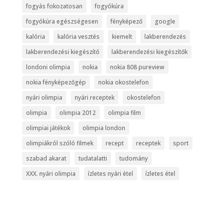
fogyás fokozatosan
fogyókúra
fogyókúra egészségesen
fényképező
google
kalória
kalória vesztés
kiemelt
lakberendezés
lakberendezési kiegészítő
lakberendezési kiegészítők
londoni olimpia
nokia
nokia 808 pureview
nokia fényképezőgép
nokia okostelefon
nyári olimpia
nyári receptek
okostelefon
olimpia
olimpia 2012
olimpia film
olimpiai játékok
olimpia london
olimpiákról szóló filmek
recept
receptek
sport
szabad akarat
tudatalatti
tudomány
XXX. nyári olimpia
ízletes nyári étel
ízletes étel