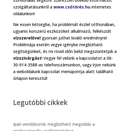
színvonalas végezni. Szerezzen bővebb információt
szolgáltatásunkról a
www.csőtörés.hu
internetes
oldalunkon!
Ne essen kétségbe, ha problémát észlel otthonában,
ugyanis korszerű eszközöket alkalmazó, felkészült
vízszerelővel
gyorsan juthat kiváló eredményre!
Problémája esetén vegye igénybe megbízható
segítségünket, és mi rövid időn belül megszüntetjük a
vízszivárgást
! Vegye fel velünk a kapcsolatot a 06-
30-914-3588-as telefonszámunkon, vagy írjon nekünk
a weboldalunk kapcsolat menüpontja alatt található
űrlapon keresztül!
Legutóbbi cikkek
Ipari ventilátorok: megbízható megoldás a
professzionális szellőztetéshez