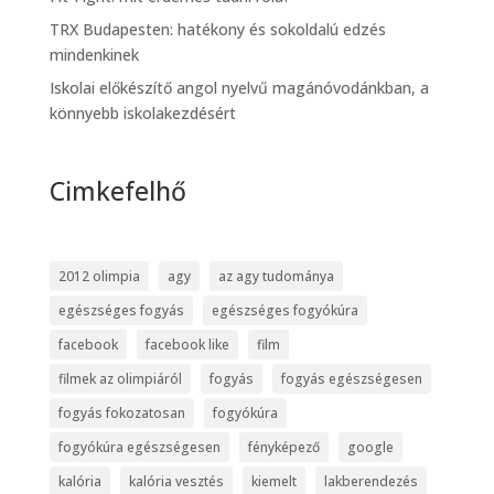
TRX Budapesten: hatékony és sokoldalú edzés
mindenkinek
Iskolai előkészítő angol nyelvű magánóvodánkban, a
könnyebb iskolakezdésért
Cimkefelhő
2012 olimpia
agy
az agy tudománya
egészséges fogyás
egészséges fogyókúra
facebook
facebook like
film
filmek az olimpiáról
fogyás
fogyás egészségesen
fogyás fokozatosan
fogyókúra
fogyókúra egészségesen
fényképező
google
kalória
kalória vesztés
kiemelt
lakberendezés