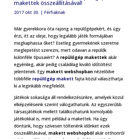
makettek összeállításával!
2017 okt 30.
|
Férfiaknak
Már gyerekkora óta rajong a repülőgépekért, és úgy
érzi, itt az ideje, hogy legalább játék formájában
megkaphassa őket? Esetleg gyermekének szeretne
meglepetést szerezni, mert odavan a repülők
különféle típusaiért? A
repülőgép makettek
akár
egyénileg, akár pedig családilag kiváló időtöltést
jelentenek. Egy
makett webshopban
nézelődve
többféle
repülőgép makett
fajta közül választhatja
ki a leginkább megfelelőt.
Játékok sokasága áll rendelkezésünkre, amelyek közül
elképzeléseink szerint válogathatunk. Az egyszerűbb
társasjátékok mellett találkozhatunk komolyabb
játékokkal is, mint például a makettek. Ha úgy
döntünk, hogy szívesen töltenénk időnket ezek
összeállításával,
makett webshopból
akár otthonról