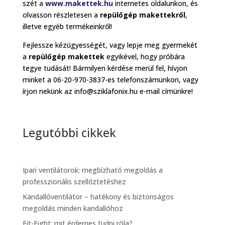
szét a
www.makettek.hu
internetes oldalunkon, és
olvasson részletesen a
repülőgép makettekről
,
illetve egyéb termékeinkről!
Fejlessze kézügyességét, vagy lepje meg gyermekét
a
repülőgép makettek
egyikével, hogy próbára
tegye tudását! Bármilyen kérdése merül fel, hívjon
minket a 06-20-970-3837-es telefonszámunkon, vagy
írjon nekünk az info@sziklafonix.hu e-mail címünkre!
Legutóbbi cikkek
Ipari ventilátorok: megbízható megoldás a
professzionális szellőztetéshez
Kandallóventilátor – hatékony és biztonságos
megoldás minden kandallóhoz
Fit-Fight: mit érdemes tudni róla?