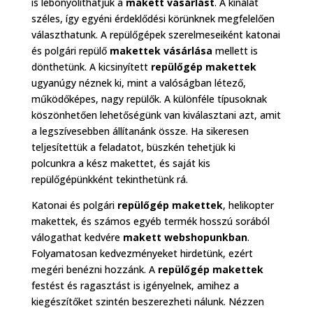
is lebonyolíthatjuk a
makett vásárlást
. A kínálat
széles, így egyéni érdeklődési körünknek megfelelően
választhatunk. A repülőgépek szerelmeseiként katonai
és polgári repülő
makettek vásárlása
mellett is
dönthetünk. A kicsinyített
repülőgép makettek
ugyanúgy néznek ki, mint a valóságban létező,
működőképes, nagy repülők. A különféle típusoknak
köszönhetően lehetőségünk van kiválasztani azt, amit
a legszívesebben állítanánk össze. Ha sikeresen
teljesítettük a feladatot, büszkén tehetjük ki
polcunkra a kész makettet, és saját kis
repülőgépünkként tekinthetünk rá.
Katonai és polgári
repülőgép makettek
, helikopter
makettek, és számos egyéb termék hosszú sorából
válogathat kedvére
makett webshopunkban
.
Folyamatosan kedvezményeket hirdetünk, ezért
megéri benézni hozzánk. A
repülőgép makettek
festést és ragasztást is igényelnek, amihez a
kiegészítőket szintén beszerezheti nálunk. Nézzen