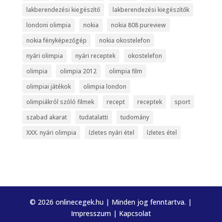
lakberendezési kiegészítő
lakberendezési kiegészítők
londoni olimpia
nokia
nokia 808 pureview
nokia fényképezőgép
nokia okostelefon
nyári olimpia
nyári receptek
okostelefon
olimpia
olimpia 2012
olimpia film
olimpiai játékok
olimpia london
olimpiákról szóló filmek
recept
receptek
sport
szabad akarat
tudatalatti
tudomány
XXX. nyári olimpia
ízletes nyári étel
ízletes étel
© 2026 onlinecegek.hu | Minden jog fenntartva. |
Impresszum
|
Kapcsolat