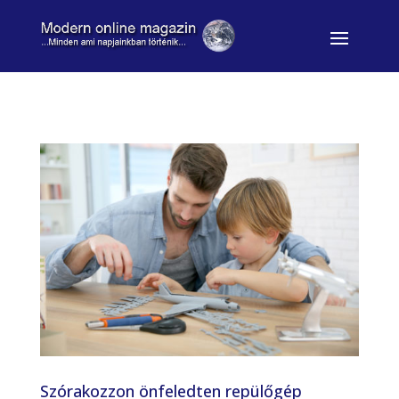
Szórakozzon önfeledten repülőgép