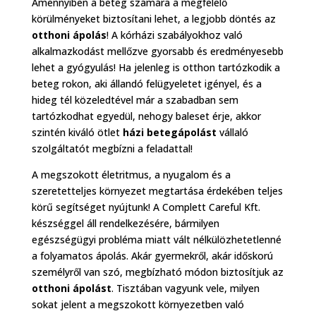
Amennyiben a beteg számára a megfelelő
körülményeket biztosítani lehet, a legjobb döntés az
otthoni ápolás
! A kórházi szabályokhoz való
alkalmazkodást mellőzve gyorsabb és eredményesebb
lehet a gyógyulás! Ha jelenleg is otthon tartózkodik a
beteg rokon, aki állandó felügyeletet igényel, és a
hideg tél közeledtével már a szabadban sem
tartózkodhat egyedül, nehogy baleset érje, akkor
szintén kiváló ötlet
házi betegápolást
vállaló
szolgáltatót megbízni a feladattal!
A megszokott életritmus, a nyugalom és a
szeretetteljes környezet megtartása érdekében teljes
körű segítséget nyújtunk! A Complett Careful Kft.
készséggel áll rendelkezésére, bármilyen
egészségügyi probléma miatt vált nélkülözhetetlenné
a folyamatos ápolás. Akár gyermekről, akár időskorú
személyről van szó, megbízható módon biztosítjuk az
otthoni ápolást
. Tisztában vagyunk vele, milyen
sokat jelent a megszokott környezetben való