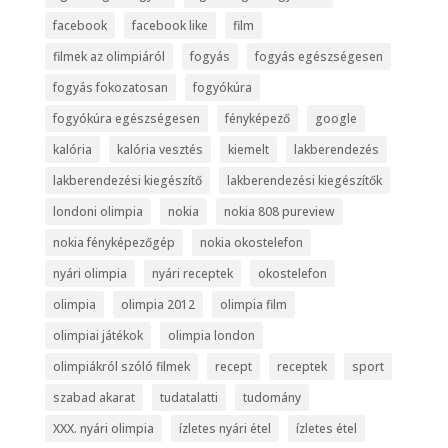
facebook
facebook like
film
filmek az olimpiáról
fogyás
fogyás egészségesen
fogyás fokozatosan
fogyókúra
fogyókúra egészségesen
fényképező
google
kalória
kalória vesztés
kiemelt
lakberendezés
lakberendezési kiegészítő
lakberendezési kiegészítők
londoni olimpia
nokia
nokia 808 pureview
nokia fényképezőgép
nokia okostelefon
nyári olimpia
nyári receptek
okostelefon
olimpia
olimpia 2012
olimpia film
olimpiai játékok
olimpia london
olimpiákról szóló filmek
recept
receptek
sport
szabad akarat
tudatalatti
tudomány
XXX. nyári olimpia
ízletes nyári étel
ízletes étel