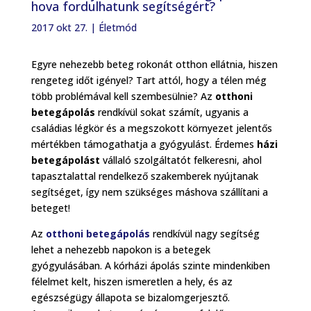
hova fordulhatunk segítségért?
2017 okt 27.
|
Életmód
Egyre nehezebb beteg rokonát otthon ellátnia, hiszen
rengeteg időt igényel? Tart attól, hogy a télen még
több problémával kell szembesülnie? Az
otthoni
betegápolás
rendkívül sokat számít, ugyanis a
családias légkör és a megszokott környezet jelentős
mértékben támogathatja a gyógyulást. Érdemes
házi
betegápolást
vállaló szolgáltatót felkeresni, ahol
tapasztalattal rendelkező szakemberek nyújtanak
segítséget, így nem szükséges máshova szállítani a
beteget!
Az
otthoni betegápolás
rendkívül nagy segítség
lehet a nehezebb napokon is a betegek
gyógyulásában. A kórházi ápolás szinte mindenkiben
félelmet kelt, hiszen ismeretlen a hely, és az
egészségügy állapota se bizalomgerjesztő.