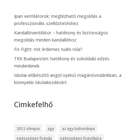
Ipari ventilátorok: megbízható megoldás a
professzionális szellőztetéshez
Kandallóventilátor – hatékony és biztonságos
megoldás minden kandallóhoz
Fit-Fight: mit érdemes tudni róla?
TRX Budapesten: hatékony és sokoldalú edzés
mindenkinek
Iskolai előkészítő angol nyelvű magánóvodánkban, a
könnyebb iskolakezdésért
Cimkefelhő
2012 olimpia
agy
az agy tudománya
egészséges fogyás
egészséges fogyókúra