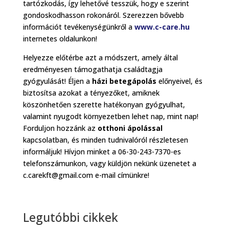
tartózkodás, így lehetővé tesszük, hogy e szerint
gondoskodhasson rokonáról. Szerezzen bővebb
információt tevékenységünkről a
www.c-care.hu
internetes oldalunkon!
Helyezze előtérbe azt a módszert, amely által
eredményesen támogathatja családtagja
gyógyulását! Éljen a
házi betegápolás
előnyeivel, és
biztosítsa azokat a tényezőket, amiknek
köszönhetően szerette hatékonyan gyógyulhat,
valamint nyugodt környezetben lehet nap, mint nap!
Forduljon hozzánk az
otthoni ápolással
kapcsolatban, és minden tudnivalóról részletesen
informáljuk! Hívjon minket a 06-30-243-7370-es
telefonszámunkon, vagy küldjön nekünk üzenetet a
c.carekft@gmail.com e-mail címünkre!
Legutóbbi cikkek