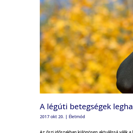
A légúti betegségek legh
2017 okt 20.
|
Életmód
Az őszi időszakban különösen aktuálissá válik 