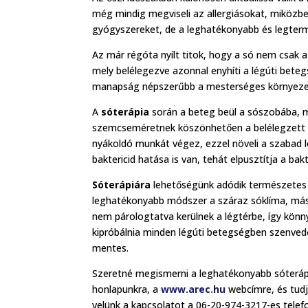
még mindig megviseli az allergiásokat, miközben
gyógyszereket, de a leghatékonyabb és legter
Az már régóta nyílt titok, hogy a só nem csak a
mely belélegezve azonnal enyhíti a légúti bete
manapság népszerűbb a mesterséges környezetbe
A
sóterápia
során a beteg beül a sószobába, 
szemcseméretnek köszönhetően a belélegzett só
nyákoldó munkát végez, ezzel növeli a szabad lé
baktericid hatása is van, tehát elpusztítja a ba
Sóterápiára
lehetőségünk adódik természetes 
leghatékonyabb módszer a száraz sóklíma, más 
nem párologtatva kerülnek a légtérbe, így kön
kipróbálnia minden légúti betegségben szenvedő
mentes.
Szeretné megismerni a leghatékonyabb sóterápi
honlapunkra, a
www.arec.hu
webcímre, és tudj
velünk a kapcsolatot a 06-20-974-3217-es tele