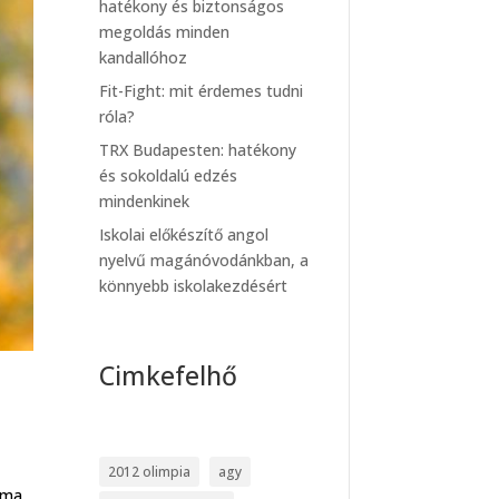
hatékony és biztonságos
megoldás minden
kandallóhoz
Fit-Fight: mit érdemes tudni
róla?
TRX Budapesten: hatékony
és sokoldalú edzés
mindenkinek
Iskolai előkészítő angol
nyelvű magánóvodánkban, a
könnyebb iskolakezdésért
Cimkefelhő
2012 olimpia
agy
alma