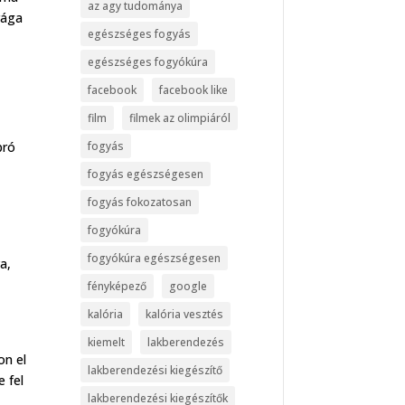
az agy tudománya
rága
egészséges fogyás
egészséges fogyókúra
facebook
facebook like
film
filmek az olimpiáról
fogyás
pró
fogyás egészségesen
fogyás fokozatosan
fogyókúra
fogyókúra egészségesen
a,
fényképező
google
kalória
kalória vesztés
kiemelt
lakberendezés
on el
lakberendezési kiegészítő
 fel
lakberendezési kiegészítők