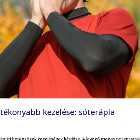
atékonyabb kezelése: sóterápia
a légúti betegségek kezelésének kérdése. A levegő magas pollentart