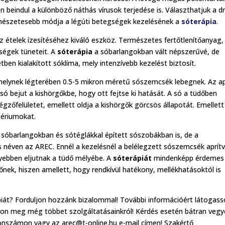
 beindul a különböző náthás vírusok terjedése is. Választhatjuk a d
mészetesebb módja a légúti betegségek kezelésének a
sóterápia
.
z ételek ízesítéséhez kiváló eszköz. Természetes fertőtlenítőanyag,
gségek tüneteit. A
sóterápia
a sóbarlangokban vált népszerűvé, de
n kialakított sóklíma, mely intenzívebb kezelést biztosít.
melynek légterében 0.5-5 mikron méretű sószemcsék lebegnek. Az a
 bejut a kishörgőkbe, hogy ott fejtse ki hatását. A só a tüdőben
gzőfelületet, emellett oldja a kishörgők görcsös állapotát. Emellett
ktériumokat.
sóbarlangokban és sótéglákkal épített sószobákban is, de a
néven az AREC. Ennél a kezelésnél a belélegzett sószemcsék aprítv
nyebben eljutnak a tüdő mélyébe. A
sóterápiát
mindenképp érdemes
nek, hiszen amellett, hogy rendkívül hatékony, mellékhatásoktól is
át? Forduljon hozzánk bizalommal! További információért látogass
on meg még többet szolgáltatásainkról! Kérdés esetén bátran vegye
fonszámon vagy az arec@t-online.hu e-mail címen! Szakértő