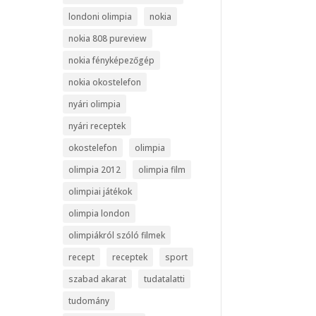
londoni olimpia
nokia
nokia 808 pureview
nokia fényképezőgép
nokia okostelefon
nyári olimpia
nyári receptek
okostelefon
olimpia
olimpia 2012
olimpia film
olimpiai játékok
olimpia london
olimpiákról szóló filmek
recept
receptek
sport
szabad akarat
tudatalatti
tudomány