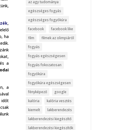
az agy tudománya
tünk,
egészséges fogyás
egészséges fogyókúra
szék
,
facebook
facebook like
elelő
b, ha
film
filmek az olimpiáról
edik.
fogyás
zzánk
fogyás egészségesen
okat,
 és a
fogyás fokozatosan
rodai
fogyókúra
fogyókúra egészségesen
on, a
fényképező
google
sával
 időt
kalória
kalória vesztés
csak
kiemelt
lakberendezés
lunk
lakberendezési kiegészítő
lakberendezési kiegészítők