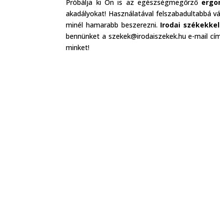
Próbálja ki Ön is az egészségmegőrző
ergo
akadályokat! Használatával felszabadultabbá 
minél hamarabb beszerezni.
Irodai székekkel
bennünket a szekek@irodaiszekek.hu e-mail cí
minket!