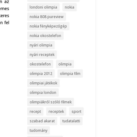
an az
londoni olimpia
nokia
demes
keres
nokia 808 pureview
n fel
nokia fényképezőgép
nokia okostelefon
nyári olimpia
nyári receptek
okostelefon
olimpia
olimpia 2012
olimpia film
olimpiai játékok
olimpia london
olimpiákról szóló filmek
recept
receptek
sport
szabad akarat
tudatalatti
tudomány