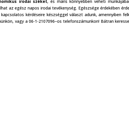
nomikus irodai széket
, és máris könnyebben veheti munkájáb
válhat az egész napos irodai tevékenység. Egészsége érdekében ér
kapcsolatos kérdéseire készséggel választ adunk, amennyiben fel
münkön, vagy a 06-1-2107096–os telefonszámunkon! Bátran keresse