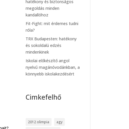
hatékony és biztonságos
megoldás minden
kandallóhoz
Fit-Fight: mit érdemes tudni
róla?
TRX Budapesten: hatékony
és sokoldalú edzés
mindenkinek
Iskolai előkészítő angol
nyelvű magánóvodánkban, a
könnyebb iskolakezdésért
Cimkefelhő
2012 olimpia
agy
mait?