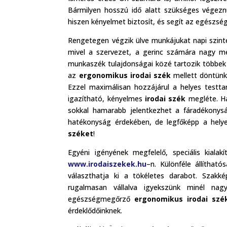
Bármilyen hosszú idő alatt szükséges végezn
hiszen kényelmet biztosít, és segít az egészs
Rengetegen végzik ülve munkájukat napi szint
mivel a szervezet, a gerinc számára nagy me
munkaszék tulajdonságai közé tartozik többek kö
az
ergonomikus irodai szék
mellett döntünk,
Ezzel maximálisan hozzájárul a helyes testt
igazítható, kényelmes
irodai szék
megléte. Ha
sokkal hamarabb jelentkezhet a fáradékonys
hatékonyság érdekében, de legfőképp a hely
széket
!
Egyéni igényének megfelelő, speciális kialak
www.irodaiszekek.hu
–n. Különféle állíthat
választhatja ki a tökéletes darabot. Szakké
rugalmasan vállalva igyekszünk minél nag
egészségmegőrző
ergonomikus irodai szé
érdeklődőinknek.