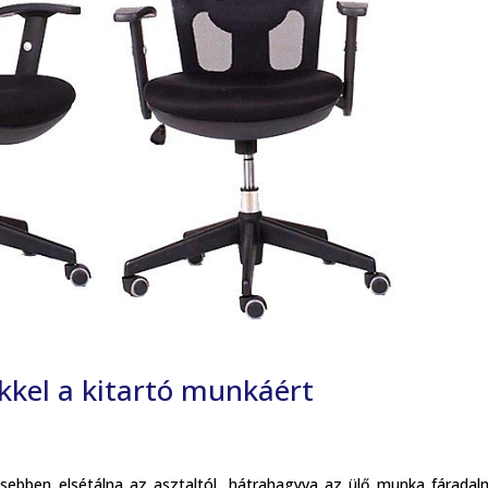
kkel a kitartó munkáért
sebben elsétálna az asztaltól, hátrahagyva az ülő munka fáradal