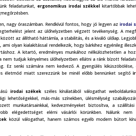
ünk feladatunkat,
ergonomikus irodai székkel
kitartóbbak lehe
égmegőrzésben.
en, nagy óraszámban. Rendkívül fontos, hogy jó legyen az
irodai 
gterhelést jelent az ülőhelyzetben végzett tevékenység. A megf
zött az állítható háttámla, a stabilitás, és a kiváló ülőlap. Legjob
 ami olyan kialakítással rendelkezik, hogy bárkihez egyénileg illeszk
artáshoz. A kitartó, eredményes munkához nélkülözhetetlen a ho
 nem tudjuk kényelmes ülőhelyzetben ellátni a ránk bízott feladat
ág. Ez senki számára nem kedvező. A gyengülés kiküszöbölése,
es életmód miatt szerezzünk be minél előbb bennünket segítő
i
ítású
irodai székek
széles kínálatából válogathat weboldalunk
ósági lehetőségekkel, más-más színekben, ülésmélység szabályozá
pzett munkatársainkkal, kedvezményeket biztosítva, a szállítási
yobb elégedettséget elérni vásárlói körünkben. Nálunk nem 
kek
közül válogathat, hanem számos egyéb modern bútort kíná