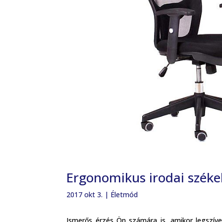
Ergonomikus irodai széke
2017 okt 3.
|
Életmód
Ismerős érzés Ön számára is, amikor legszíve