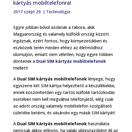
kártyás mobiltelefonra!
2017 szept 29.
|
Technológia
Egyre jobban bővül azoknak a tábora, akik
Magyarország és valamely külföldi ország között
ingáznak, ezért fontos, hogy környezetükben és
eszközeik terén minden ehhez az életmódhoz
idomuljon, emiatt nem véletlen, hogy egyre többen
döntenek a
Dual SIM kártyás mobiltelefonok
mellett!
A
Dual SIM kártyás mobiltelefonok
lényege, hogy
egyszerre két SIM kártya helyezhető a készülékekbe,
ennek köszönhetően egy tartós külföldi tartózkodás
esetében nem kell megválnia telefonjától, elég csak
az adott ország valamely mobiltelefon szolgáltató
üzletébe betérni, és vásárolni egy másik SIM kártyát!
A
Dual SIM kártyás mobiltelefonok
használata
nemcsak akkor előnyös, ha valaki világutazóként éli az