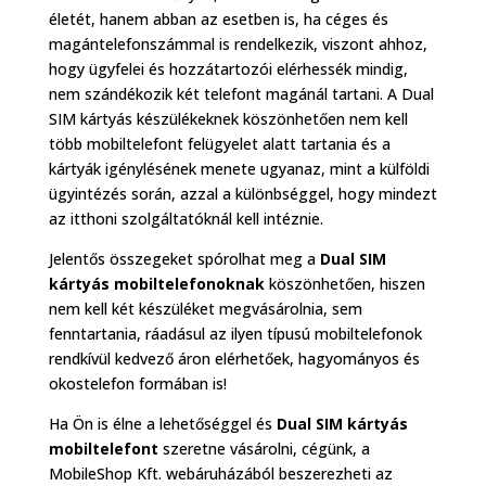
életét, hanem abban az esetben is, ha céges és
magántelefonszámmal is rendelkezik, viszont ahhoz,
hogy ügyfelei és hozzátartozói elérhessék mindig,
nem szándékozik két telefont magánál tartani. A Dual
SIM kártyás készülékeknek köszönhetően nem kell
több mobiltelefont felügyelet alatt tartania és a
kártyák igénylésének menete ugyanaz, mint a külföldi
ügyintézés során, azzal a különbséggel, hogy mindezt
az itthoni szolgáltatóknál kell intéznie.
Jelentős összegeket spórolhat meg a
Dual SIM
kártyás mobiltelefonoknak
köszönhetően, hiszen
nem kell két készüléket megvásárolnia, sem
fenntartania, ráadásul az ilyen típusú mobiltelefonok
rendkívül kedvező áron elérhetőek, hagyományos és
okostelefon formában is!
Ha Ön is élne a lehetőséggel és
Dual SIM kártyás
mobiltelefont
szeretne vásárolni, cégünk, a
MobileShop Kft. webáruházából beszerezheti az