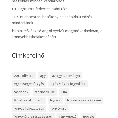
megoldás minden kandallóhoz
Fit-Fight: mit érdemes tudni róla?
TRX Budapesten: hatékony és sokoldalú edzés
mindenkinek
Iskolai előkészítő angol nyelvű magánóvodánkban, a
könnyebb iskolakezdésért
Cimkefelhő
2012 olimpia
agy
az agy tudománya
egészséges fogyás
egészséges fogyókúra
facebook
facebook like
film
filmek az olimpiáról
fogyás
fogyás egészségesen
fogyás fokozatosan
fogyókúra
fogyókúra egészségesen
fényképező
google