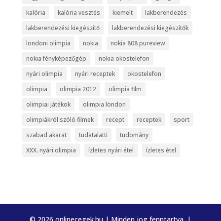
kalória
kalória vesztés
kiemelt
lakberendezés
lakberendezési kiegészítő
lakberendezési kiegészítők
londoni olimpia
nokia
nokia 808 pureview
nokia fényképezőgép
nokia okostelefon
nyári olimpia
nyári receptek
okostelefon
olimpia
olimpia 2012
olimpia film
olimpiai játékok
olimpia london
olimpiákról szóló filmek
recept
receptek
sport
szabad akarat
tudatalatti
tudomány
XXX. nyári olimpia
ízletes nyári étel
ízletes étel
© 2026 onlinecegek.hu | Minden jog fenntartva. |