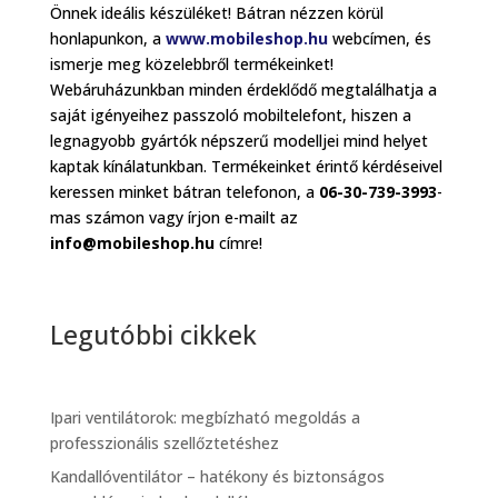
Önnek ideális készüléket! Bátran nézzen körül
honlapunkon, a
www.mobileshop.hu
webcímen, és
ismerje meg közelebbről termékeinket!
Webáruházunkban minden érdeklődő megtalálhatja a
saját igényeihez passzoló mobiltelefont, hiszen a
legnagyobb gyártók népszerű modelljei mind helyet
kaptak kínálatunkban. Termékeinket érintő kérdéseivel
keressen minket bátran telefonon, a
06-30-739-3993
-
mas számon vagy írjon e-mailt az
info@mobileshop.hu
címre!
Legutóbbi cikkek
Ipari ventilátorok: megbízható megoldás a
professzionális szellőztetéshez
Kandallóventilátor – hatékony és biztonságos