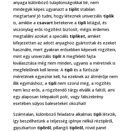
anyaga különböző tulajdonságokkal bír, nem
mindegyik képes ugyanazt a
tiplit
stabilan
megtartani! Jó tudni, hogy léteznek univerzális
tiplik
is, amikbe a
csavart
betekerve a
tipli
kitágul, és
viszonylag erős rögzítést biztosít, mégis érdemes
megtalálni azokat a speciális
tipliket,
amiket
kifejezetten az adott anyaghoz gyártottak és ezeket
használni, mert gyakran erősebben képesek rögzíteni,
mint egy univerzális
tipli
! A megfelelő fajta
kiválasztása még nem minden, ugyanis a méretnek is
megfelelőnek kell lennie. A
tipli
és a fúrószár
méretének egyeznie kell, ha ezeknek az átmérője nem
illik egymáshoz, a
tipli
nem szorul meg, a rögzítés
nem lesz erős, a rögzítendő tárgy elválik a faltól, ami
egy alaposan telepakolt polc, vagy faliszekrény
esetében súlyos baleseteket okozhat!
Számtalan, különböző feladatra alkalmas
tipli
létezik,
így beszélhetünk a teljesség igénye nélkül réztipliről,
gipszkarton
tipliről
, pillangó
tipliről
, rövid panel