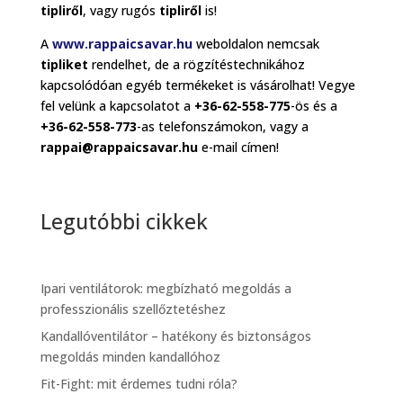
tipliről
, vagy rugós
tipliről
is!
A
www.rappaicsavar.hu
weboldalon nemcsak
tipliket
rendelhet, de a rögzítéstechnikához
kapcsolódóan egyéb termékeket is vásárolhat! Vegye
fel velünk a kapcsolatot a
+36-62-558-775
-ös és a
+36-62-558-773
-as telefonszámokon, vagy a
rappai@rappaicsavar.hu
e-mail címen!
Legutóbbi cikkek
Ipari ventilátorok: megbízható megoldás a
professzionális szellőztetéshez
Kandallóventilátor – hatékony és biztonságos
megoldás minden kandallóhoz
Fit-Fight: mit érdemes tudni róla?