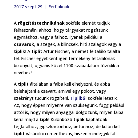
2017 szept 29.
|
Férfiaknak
A
rögzítéstechnikának
sokféle elemét tudjuk
felhasználni ahhoz, hogy tárgyakat rögzítsünk
egymáshoz, vagy a falhoz. Ilyenek például a
csavarok,
a szegek, a bilincsek, hilti szalagok vagy a
tiplik
! A
tiplit
Artur Fischer, a német feltaláló találta
fel. Fischer egyébként igen termékeny feltalálónak
bizonyult, ugyanis közel 1100 szabadalom fűződik a
nevéhez!
A
tiplit
általában a falba kell elhelyezni, és abba
belehajtani a csavart, amivel egy polcot, vagy
szekrényt tudunk rögzíteni.
Tipliből
sokféle létezik.
Az, hogy éppen milyenre van szükségünk, függ például
attól is, hogy milyen anyaggal dolgozunk, milyen falba
kerül majd a
tipli
! Különböző
tiplik
kaphatóak
téglafalhoz, gipszkartonhoz, betonhoz, de külön kell
tiplit
vásárolni cementhez is, hiszen mindegyik fal