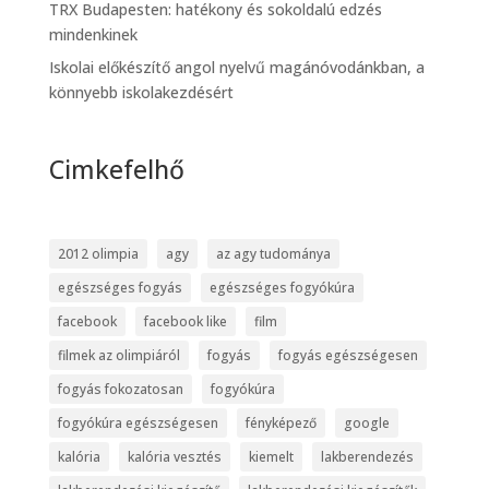
TRX Budapesten: hatékony és sokoldalú edzés
mindenkinek
Iskolai előkészítő angol nyelvű magánóvodánkban, a
könnyebb iskolakezdésért
Cimkefelhő
2012 olimpia
agy
az agy tudománya
egészséges fogyás
egészséges fogyókúra
facebook
facebook like
film
filmek az olimpiáról
fogyás
fogyás egészségesen
fogyás fokozatosan
fogyókúra
fogyókúra egészségesen
fényképező
google
kalória
kalória vesztés
kiemelt
lakberendezés