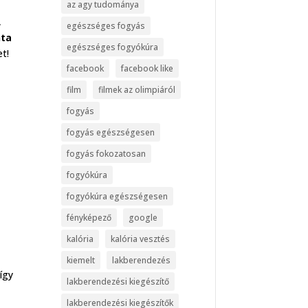
az agy tudománya
,
egészséges fogyás
ta
egészséges fogyókúra
t!
facebook
facebook like
film
filmek az olimpiáról
fogyás
fogyás egészségesen
fogyás fokozatosan
fogyókúra
fogyókúra egészségesen
fényképező
google
kalória
kalória vesztés
kiemelt
lakberendezés
így
lakberendezési kiegészítő
lakberendezési kiegészítők