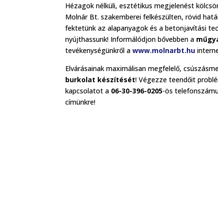
Hézagok nélküli, esztétikus megjelenést kölcsö
Molnár Bt. szakemberei felkészülten, rövid határ
fektetünk az alapanyagok és a betonjavítási t
nyújthassunk! Informálódjon bővebben a
műgya
tevékenységünkről a
www.molnarbt.hu
intern
Elvárásainak maximálisan megfelelő, csúszásment
burkolat készítését
! Végezze teendőit probl
kapcsolatot a
06-30-396-0205
-ös telefonszámu
címünkre!