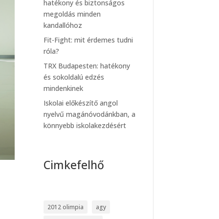
hatékony és biztonságos
megoldás minden
kandallóhoz
Fit-Fight: mit érdemes tudni
róla?
TRX Budapesten: hatékony
és sokoldalú edzés
mindenkinek
Iskolai előkészítő angol
nyelvű magánóvodánkban, a
könnyebb iskolakezdésért
Cimkefelhő
2012 olimpia
agy