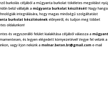
nző burkolás céljából a műgyanta burkolat tökéletes megoldást nyúj
időn belül vállalják a
műgyanta burkolat készítését
! Nagy hangs
echnológiák integrálására, hogy magas minőségű szolgáltatást
nta burkolat készítésének
előnyeiről, és tudjon meg többet
etes oldalunkon!
es és vegyszerálló felület kialakítása céljából válassza a
műgyan
émamentesen, és legyen elégedett környezetével! Vegye fel velünk a
nkon, vagy írjon nekünk a
molnar.beton.bt@gmail.com
e-mail