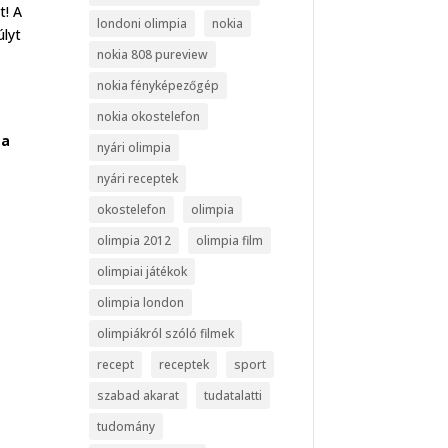
t! A
londoni olimpia
nokia
úlyt
nokia 808 pureview
nokia fényképezőgép
nokia okostelefon
ta
nyári olimpia
nyári receptek
okostelefon
olimpia
olimpia 2012
olimpia film
olimpiai játékok
olimpia london
olimpiákról szóló filmek
recept
receptek
sport
szabad akarat
tudatalatti
tudomány