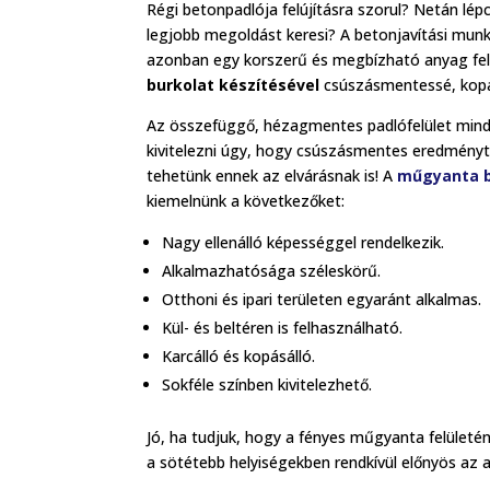
Régi betonpadlója felújításra szorul? Netán lépc
legjobb megoldást keresi? A betonjavítási mun
azonban egy korszerű és megbízható anyag fel
burkolat készítésével
csúszásmentessé, kopás
Az összefüggő, hézagmentes padlófelület mind
kivitelezni úgy, hogy csúszásmentes eredményt
tehetünk ennek az elvárásnak is! A
műgyanta b
kiemelnünk a következőket:
Nagy ellenálló képességgel rendelkezik.
Alkalmazhatósága széleskörű.
Otthoni és ipari területen egyaránt alkalmas.
Kül- és beltéren is felhasználható.
Karcálló és kopásálló.
Sokféle színben kivitelezhető.
Jó, ha tudjuk, hogy a fényes műgyanta felüle
a sötétebb helyiségekben rendkívül előnyös az 