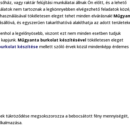
sőház, vagy raktár felújítási munkálatai állnak Ön előtt, és a lehető
kálatok nem tartoznak a legkönnyebben elvégezhető feladatok közé
használásával tökéletesen eleget tehet minden elvárásnak!
Műgyan
állóvá, és egyszerűen takaríthatóvá alakíthatja az adott területeke
enhol a legelőnyösebb, viszont ezt nem minden esetben tudjuk
 kapjunk.
Műgyanta burkolat készítésével
tökéletesen eleget
urkolat készítése
mellett szóló érvek közül mindenképp érdemes
tének tükröződése megsokszorozza a bebocsátott fény mennyiségét, 
alkalmazása.