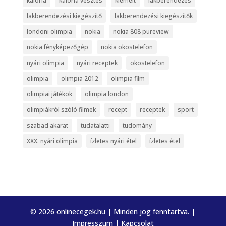
kalória
kalória vesztés
kiemelt
lakberendezés
lakberendezési kiegészítő
lakberendezési kiegészítők
londoni olimpia
nokia
nokia 808 pureview
nokia fényképezőgép
nokia okostelefon
nyári olimpia
nyári receptek
okostelefon
olimpia
olimpia 2012
olimpia film
olimpiai játékok
olimpia london
olimpiákról szóló filmek
recept
receptek
sport
szabad akarat
tudatalatti
tudomány
XXX. nyári olimpia
ízletes nyári étel
ízletes étel
© 2026 onlinecegek.hu | Minden jog fenntartva. |
Impresszum
|
Kapcsolat