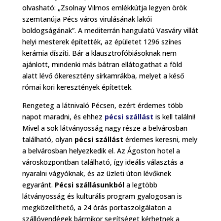
olvasható: „Zsolnay Vilmos emlékkútja legyen örök
szemtanúja Pécs város virulásának lakói
boldogságának”. A mediterrán hangulatú Vasváry villát
helyi mesterek építették, az épületet 1296 színes
kerámia díszíti. Bár a klausztrofóbiásoknak nem
ajánlott, mindenki más bátran ellátogathat a föld
alatt lévő ókeresztény sírkamrákba, melyet a késő
római kori keresztények építettek.
Rengeteg a látnivaló Pécsen, ezért érdemes több
napot maradni, és ehhez
pécsi szállást
is kell találni!
Mivel a sok látványosság nagy része a belvárosban
található, olyan
pécsi szállást
érdemes keresni, mely
a belvárosban helyezkedik el. Az Ágoston hotel a
városközpontban található, így ideális választás a
nyaralni vágyóknak, és az üzleti úton lévőknek
egyaránt.
Pécsi szállásunkból
a legtöbb
látványosság és kulturális program gyalogosan is
megközelíthető, a 24 órás portaszolgálaton a
szállóvendégek bármikor segítséget kérhetnek a