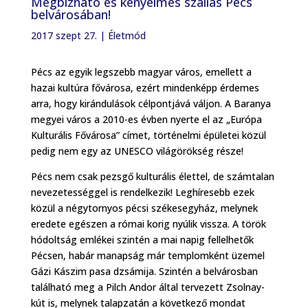
Megbízható és kényelmes szállás Pécs
belvárosában!
2017 szept 27.
|
Életmód
Pécs az egyik legszebb magyar város, emellett a
hazai kultúra fővárosa, ezért mindenképp érdemes
arra, hogy kirándulások célpontjává váljon. A Baranya
megyei város a 2010-es évben nyerte el az „Európa
Kulturális Fővárosa” címet, történelmi épületei közül
pedig nem egy az UNESCO világörökség része!
Pécs nem csak pezsgő kulturális élettel, de számtalan
nevezetességgel is rendelkezik! Leghíresebb ezek
közül a négytornyos pécsi székesegyház, melynek
eredete egészen a római korig nyúlik vissza. A török
hódoltság emlékei szintén a mai napig fellelhetők
Pécsen, habár manapság már templomként üzemel
Gázi Kászim pasa dzsámija. Szintén a belvárosban
található meg a Pilch Andor által tervezett Zsolnay-
kút is, melynek talapzatán a következő mondat