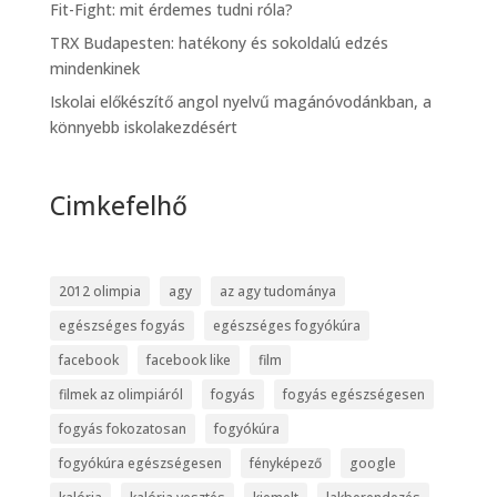
Fit-Fight: mit érdemes tudni róla?
TRX Budapesten: hatékony és sokoldalú edzés
mindenkinek
Iskolai előkészítő angol nyelvű magánóvodánkban, a
könnyebb iskolakezdésért
Cimkefelhő
2012 olimpia
agy
az agy tudománya
egészséges fogyás
egészséges fogyókúra
facebook
facebook like
film
filmek az olimpiáról
fogyás
fogyás egészségesen
fogyás fokozatosan
fogyókúra
fogyókúra egészségesen
fényképező
google