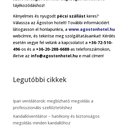
tájékozódáshoz!
Kényelmes és nyugodt
pécsi szállást
keres?
Válassza az Ágoston hotelt! További információért
látogasson el honlapunkra, a
www.agostonhotel.hu
webcímre, és tekintse meg szolgáltatásainkat! Kérdés
esetén vegye fel velünk a kapcsolatot a
+36-72-510-
496
-os és a
+36-20-288-6688
-as telefonszámokon,
illetve az
info@agostonhotel.hu
e-mail címen!
Legutóbbi cikkek
Ipari ventilátorok: megbízható megoldás a
professzionális szellőztetéshez
Kandallóventilátor – hatékony és biztonságos
megoldás minden kandallóhoz