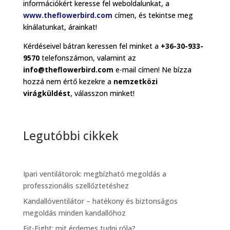
információkért keresse fel weboldalunkat, a
www.theflowerbird.com
címen, és tekintse meg
kínálatunkat, árainkat!
Kérdéseivel bátran keressen fel minket a
+36-30-933-
9570
telefonszámon, valamint az
info@theflowerbird.com
e-mail címen! Ne bízza
hozzá nem értő kezekre a
nemzetközi
virágküldést
, válasszon minket!
Legutóbbi cikkek
Ipari ventilátorok: megbízható megoldás a
professzionális szellőztetéshez
Kandallóventilátor – hatékony és biztonságos
megoldás minden kandallóhoz
Fit-Fight: mit érdemes tudni róla?