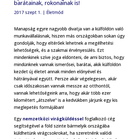
barátainak, rokonainak is!
2017 szept 1.
|
Életmód
Manapság egyre nagyobb divatja van a külföldön való
munkavállalásnak, hiszen más országokban sokan úgy
gondolják, hogy eltérőek lehetnek a megélhetési
lehetőségek, és a szakmai érvényesülés. Ezt
mindenkinek szíve joga eldönteni, de ami biztos, hogy
mindünknek vannak ismerősei, barátai, akik külföldön
kezdet új életet annak minden előnyével és
hátrányával együtt. Persze akár végelegesen, akár
csak időszakosan vannak messze az otthontól,
vannak lehetőségeink arra, hogy akár több ezer
kilométert „átszelve” is a kedvükben járjunk egy kis
meglepetés formájában!
Egy
nemzetközi virágküldéssel
foglalkozó cég
segítségével a föld szinte bármelyik országába
küldhetünk virágcsokrokat, ha szeretnénk valódi