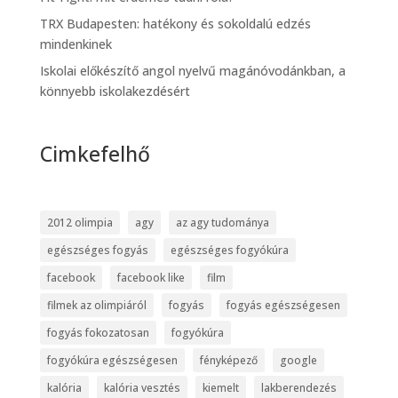
TRX Budapesten: hatékony és sokoldalú edzés
mindenkinek
Iskolai előkészítő angol nyelvű magánóvodánkban, a
könnyebb iskolakezdésért
Cimkefelhő
2012 olimpia
agy
az agy tudománya
egészséges fogyás
egészséges fogyókúra
facebook
facebook like
film
filmek az olimpiáról
fogyás
fogyás egészségesen
fogyás fokozatosan
fogyókúra
fogyókúra egészségesen
fényképező
google
kalória
kalória vesztés
kiemelt
lakberendezés