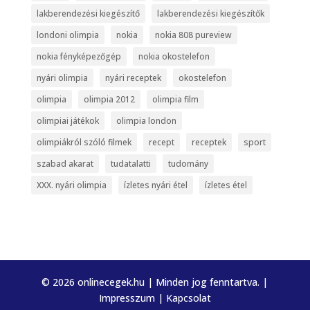
lakberendezési kiegészítő
lakberendezési kiegészítők
londoni olimpia
nokia
nokia 808 pureview
nokia fényképezőgép
nokia okostelefon
nyári olimpia
nyári receptek
okostelefon
olimpia
olimpia 2012
olimpia film
olimpiai játékok
olimpia london
olimpiákról szóló filmek
recept
receptek
sport
szabad akarat
tudatalatti
tudomány
XXX. nyári olimpia
ízletes nyári étel
ízletes étel
© 2026 onlinecegek.hu | Minden jog fenntartva. |
Impresszum
|
Kapcsolat