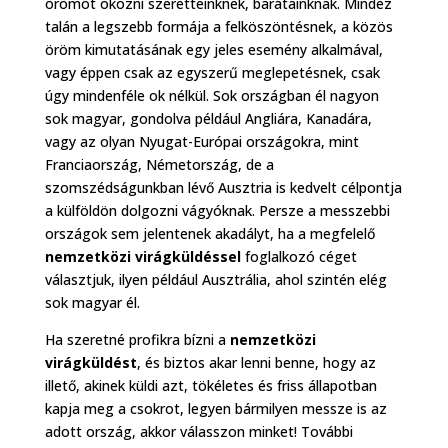
örömöt okozni szeretteinknek, barátainknak. Mindez
talán a legszebb formája a felköszöntésnek, a közös
öröm kimutatásának egy jeles esemény alkalmával,
vagy éppen csak az egyszerű meglepetésnek, csak
úgy mindenféle ok nélkül. Sok országban él nagyon
sok magyar, gondolva például Angliára, Kanadára,
vagy az olyan Nyugat-Európai országokra, mint
Franciaország, Németország, de a
szomszédságunkban lévő Ausztria is kedvelt célpontja
a külföldön dolgozni vágyóknak. Persze a messzebbi
országok sem jelentenek akadályt, ha a megfelelő
nemzetközi virágküldéssel
foglalkozó céget
választjuk, ilyen például Ausztrália, ahol szintén elég
sok magyar él.
Ha szeretné profikra bízni a
nemzetközi
virágküldést
, és biztos akar lenni benne, hogy az
illető, akinek küldi azt, tökéletes és friss állapotban
kapja meg a csokrot, legyen bármilyen messze is az
adott ország, akkor válasszon minket! További