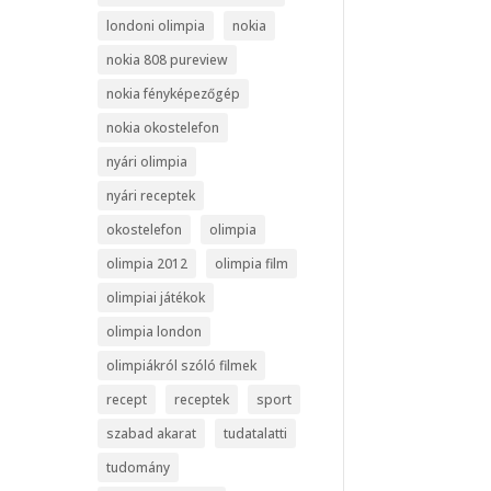
londoni olimpia
nokia
nokia 808 pureview
nokia fényképezőgép
nokia okostelefon
nyári olimpia
nyári receptek
okostelefon
olimpia
olimpia 2012
olimpia film
olimpiai játékok
olimpia london
olimpiákról szóló filmek
recept
receptek
sport
szabad akarat
tudatalatti
tudomány