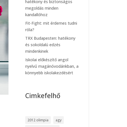
hatékony és biztonságos
megoldás minden
kandallóhoz
Fit-Fight: mit érdemes tudni
róla?
TRX Budapesten: hatékony
és sokoldalú edzés
mindenkinek
Iskolai előkészítő angol
nyelvű magánóvodánkban, a
könnyebb iskolakezdésért
Cimkefelhő
2012 olimpia
agy