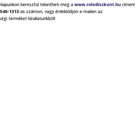
nlapunkon keresztül tekintheti meg a
www.rolodiszkont.hu
címen!
-540-1313
-as számon, vagy érdeklődjön e-mailen az
égi terméket kínálatunkból!