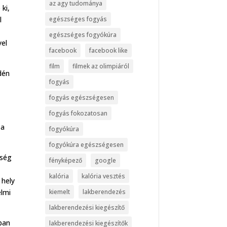
az agy tudománya
ki,
l
egészséges fogyás
egészséges fogyókúra
yel
facebook
facebook like
film
filmek az olimpiáról
dén
fogyás
fogyás egészségesen
fogyás fokozatosan
 a
fogyókúra
fogyókúra egészségesen
sség
fényképező
google
kalória
kalória vesztés
 hely
elmi
kiemelt
lakberendezés
lakberendezési kiegészítő
ban
lakberendezési kiegészítők