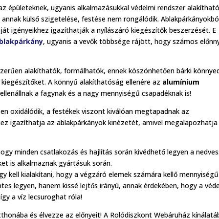
az épületeknek, ugyanis alkalmazásukkal védelmi rendszer alakítható 
y annak külső szigetelése, festése nem rongálódik. Ablakpárkányokbó
ját igényeikhez igazíthatják a nyílászáró kiegészítők beszerzését. E
blakpárkány
, ugyanis a vevők többsége rájött, hogy számos előnn
szerűen alakíthatók, formálhatók, ennek köszönhetően bárki könnye
 kiegészítőket. A könnyű alakíthatóság ellenére az
alumínium
ellenállnak a fagynak és a nagy mennyiségű csapadéknak is!
en oxidálódik, a festékek viszont kiválóan megtapadnak az
hez igazíthatja az ablakpárkányok kinézetét, amivel megalapozhatja
 hogy minden csatlakozás és hajlítás során kivédhető legyen a nedve
ket is alkalmaznak gyártásuk során.
gy kell kialakítani, hogy a végzáró elemek számára kellő mennyiségű
intes legyen, hanem kissé lejtős irányú, annak érdekében, hogy a véd
gy a víz lecsuroghat róla!
thonába és élvezze az előnyeit! A Rolódiszkont Webáruház kínálatá