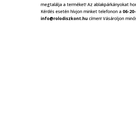
megtalálja a terméket! Az ablakpárkányokat ho
Kérdés esetén hívjon minket telefonon a
06-20
info@rolodiszkont.hu
címen! Vásároljon minős