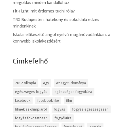
megoldás minden kandallóhoz
Fit-Fight: mit érdemes tudni róla?
TRX Budapesten: hatékony és sokoldalú edzés
mindenkinek
Iskolai előkészítő angol nyelvű magánóvodánkban, a
könnyebb iskolakezdésért
Cimkefelhő
2012 olimpia
agy
az agy tudománya
egészséges fogyás
egészséges fogyókúra
facebook
facebook like
film
filmek az olimpiáról
fogyás
fogyás egészségesen
fogyás fokozatosan
fogyókúra
fogyókúra egészségesen
fényképező
google