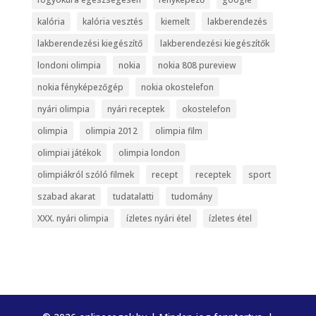
kalória
kalória vesztés
kiemelt
lakberendezés
lakberendezési kiegészítő
lakberendezési kiegészítők
londoni olimpia
nokia
nokia 808 pureview
nokia fényképezőgép
nokia okostelefon
nyári olimpia
nyári receptek
okostelefon
olimpia
olimpia 2012
olimpia film
olimpiai játékok
olimpia london
olimpiákról szóló filmek
recept
receptek
sport
szabad akarat
tudatalatti
tudomány
XXX. nyári olimpia
ízletes nyári étel
ízletes étel