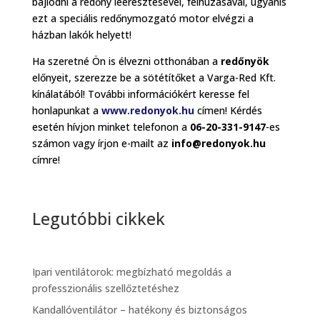
bajlódni a redőny leeresztésével, felhúzásával, ugyanis
ezt a speciális redőnymozgató motor elvégzi a
házban lakók helyett!
Ha szeretné Ön is élvezni otthonában a
redőnyök
előnyeit, szerezze be a sötétítőket a Varga-Red Kft.
kínálatából! További információkért keresse fel
honlapunkat a
www.redonyok.hu
címen! Kérdés
esetén hívjon minket telefonon a
06-20-331-9147
-es
számon vagy írjon e-mailt az
info@redonyok.hu
címre!
Legutóbbi cikkek
Ipari ventilátorok: megbízható megoldás a
professzionális szellőztetéshez
Kandallóventilátor – hatékony és biztonságos