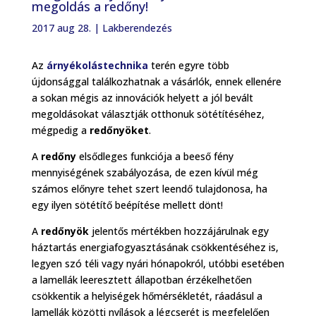
megoldás a redőny!
2017 aug 28.
|
Lakberendezés
Az
árnyékolástechnika
terén egyre több
újdonsággal találkozhatnak a vásárlók, ennek ellenére
a sokan mégis az innovációk helyett a jól bevált
megoldásokat választják otthonuk sötétítéséhez,
mégpedig a
redőnyöket
.
A
redőny
elsődleges funkciója a beeső fény
mennyiségének szabályozása, de ezen kívül még
számos előnyre tehet szert leendő tulajdonosa, ha
egy ilyen sötétítő beépítése mellett dönt!
A
redőnyök
jelentős mértékben hozzájárulnak egy
háztartás energiafogyasztásának csökkentéséhez is,
legyen szó téli vagy nyári hónapokról, utóbbi esetében
a lamellák leeresztett állapotban érzékelhetően
csökkentik a helyiségek hőmérsékletét, ráadásul a
lamellák közötti nyílások a légcserét is megfelelően