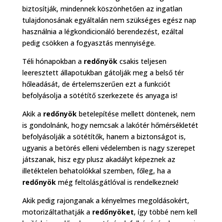
biztosítják, mindennek köszönhetően az ingatlan
tulajdonosának egyáltalán nem szükséges egész nap
használnia a légkondicionáló berendezést, ezáltal
pedig csökken a fogyasztás mennyisége.
Téli hónapokban a
redőnyök
csakis teljesen
leeresztett állapotukban gátolják meg a belső tér
hőleadását, de értelemszerűen ezt a funkciót
befolyásolja a sötétítő szerkezete és anyaga is!
Akik a
redőnyök
betelepítése mellett döntenek, nem
is gondolnánk, hogy nemcsak a lakótér hőmérsékletét
befolyásolják a sötétítők, hanem a biztonságot is,
ugyanis a betörés elleni védelemben is nagy szerepet
játszanak, hisz egy plusz akadályt képeznek az
illetéktelen behatolókkal szemben, főleg, ha a
redőnyök
még feltolásgátlóval is rendelkeznek!
Akik pedig rajonganak a kényelmes megoldásokért,
motorizáltathatják a
redőnyöket
, így többé nem kell