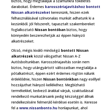
biztos, hogy megtaláljuk a számunkra tökéletes
darabokat. Érdemes
karosszériajavításhoz bontott
Nissan alkatrészeket
keresnünk, hiszen ezek
felhasználásával színvonalas munkát adhatunk ki a
kezünkből. Jól felszerelt, tapasztalt szakembereket
foglalkoztató
Nissan bontóban
biztos, hogy
könnyedén beszerezhetjük az éppen hiányzó
alkatrészeket.
Olcsó, mégis kiváló minőségű
bontott Nissan
alkatrészek
közül válogathat Nissan A-Z
Autósboltunkban. Karosszériajavítás során nem
biztos, hogy utángyártott változatban megtalálja a
pótalkatrészt, éppen ezért érdemes rögtön nálunk
érdeklődnie, hiszen
Nissan bontónkban
nagy eséllyel
hozzájuthat hiányzó kellékéhez. Megbízható
termékekkel, kedvező árakkal várjuk, szaktudással
rendelkező munkatársaink pedig készséggel állnak
rendelkezésére felmerülő kérdései esetén is. Keresse
fel a
www.nissanbonto.hu
honlapunkat, ahol