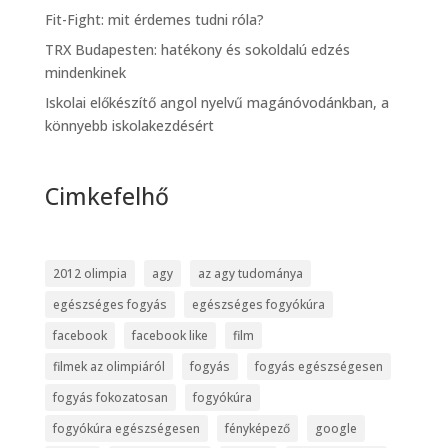
Fit-Fight: mit érdemes tudni róla?
TRX Budapesten: hatékony és sokoldalú edzés
mindenkinek
Iskolai előkészítő angol nyelvű magánóvodánkban, a
könnyebb iskolakezdésért
Cimkefelhő
2012 olimpia
agy
az agy tudománya
egészséges fogyás
egészséges fogyókúra
facebook
facebook like
film
filmek az olimpiáról
fogyás
fogyás egészségesen
fogyás fokozatosan
fogyókúra
fogyókúra egészségesen
fényképező
google