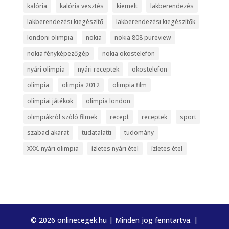
kalória
kalória vesztés
kiemelt
lakberendezés
lakberendezési kiegészítő
lakberendezési kiegészítők
londoni olimpia
nokia
nokia 808 pureview
nokia fényképezőgép
nokia okostelefon
nyári olimpia
nyári receptek
okostelefon
olimpia
olimpia 2012
olimpia film
olimpiai játékok
olimpia london
olimpiákról szóló filmek
recept
receptek
sport
szabad akarat
tudatalatti
tudomány
XXX. nyári olimpia
ízletes nyári étel
ízletes étel
© 2026 onlinecegek.hu | Minden jog fenntartva. |