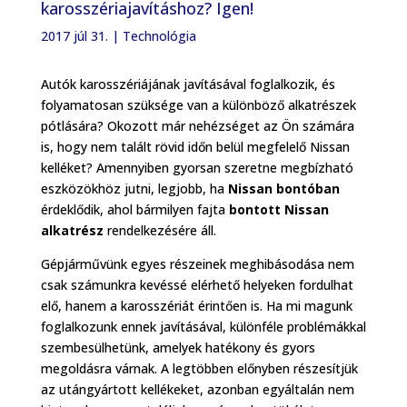
karosszériajavításhoz? Igen!
2017 júl 31.
|
Technológia
Autók karosszériájának javításával foglalkozik, és
folyamatosan szüksége van a különböző alkatrészek
pótlására? Okozott már nehézséget az Ön számára
is, hogy nem talált rövid időn belül megfelelő Nissan
kelléket? Amennyiben gyorsan szeretne megbízható
eszközökhöz jutni, legjobb, ha
Nissan bontóban
érdeklődik, ahol bármilyen fajta
bontott Nissan
alkatrész
rendelkezésére áll.
Gépjárművünk egyes részeinek meghibásodása nem
csak számunkra kevéssé elérhető helyeken fordulhat
elő, hanem a karosszériát érintően is. Ha mi magunk
foglalkozunk ennek javításával, különféle problémákkal
szembesülhetünk, amelyek hatékony és gyors
megoldásra várnak. A legtöbben előnyben részesítjük
az utángyártott kellékeket, azonban egyáltalán nem