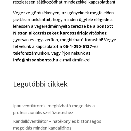
részletesen tájékozódhat mindezekkel kapcsolatban!
Végezze gördülékenyen, az igényeknek megfelelően
javítási munkálatait, hogy minden ügyfele elégedett
lehessen a végeredménnyel! Szerezze be a
bontott
Nissan alkatrészeket karosszériajavításhoz
gyorsan és egyszerűen, megbízható forrásból! Vegye
fel velünk a kapcsolatot a
06-1-290-6137
–es
telefonszámunkon, vagy írjon nekünk az
info@nissanbonto.hu
e-mail címünkre!
Legutóbbi cikkek
Ipari ventilátorok: megbízható megoldás a
professzionális szellőztetéshez
Kandallóventilátor – hatékony és biztonságos
megoldás minden kandallóhoz