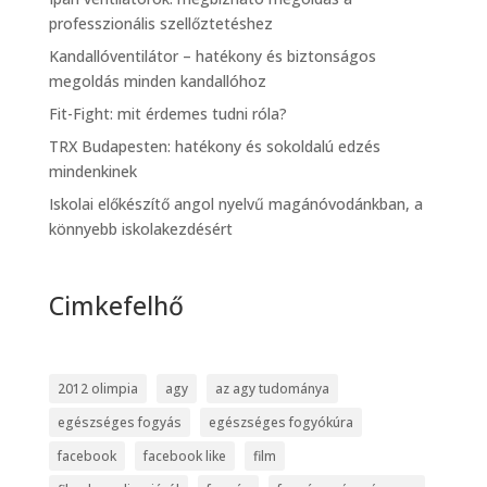
professzionális szellőztetéshez
Kandallóventilátor – hatékony és biztonságos
megoldás minden kandallóhoz
Fit-Fight: mit érdemes tudni róla?
TRX Budapesten: hatékony és sokoldalú edzés
mindenkinek
Iskolai előkészítő angol nyelvű magánóvodánkban, a
könnyebb iskolakezdésért
Cimkefelhő
2012 olimpia
agy
az agy tudománya
egészséges fogyás
egészséges fogyókúra
facebook
facebook like
film