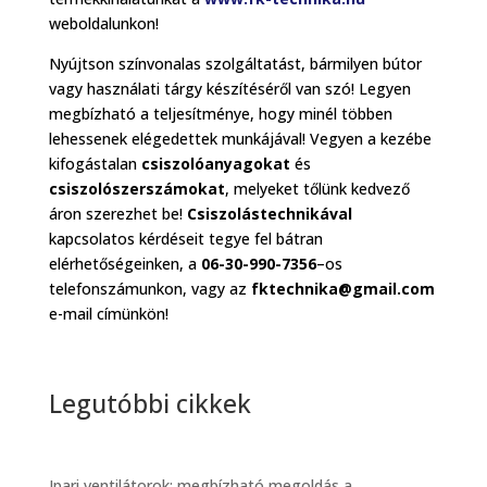
weboldalunkon!
Nyújtson színvonalas szolgáltatást, bármilyen bútor
vagy használati tárgy készítéséről van szó! Legyen
megbízható a teljesítménye, hogy minél többen
lehessenek elégedettek munkájával! Vegyen a kezébe
kifogástalan
csiszolóanyagokat
és
csiszolószerszámokat
, melyeket tőlünk kedvező
áron szerezhet be!
Csiszolástechnikával
kapcsolatos kérdéseit tegye fel bátran
elérhetőségeinken, a
06-30-990-7356
–os
telefonszámunkon, vagy az
fktechnika@gmail.com
e-mail címünkön!
Legutóbbi cikkek
Ipari ventilátorok: megbízható megoldás a