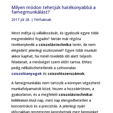
Milyen módon tehetjük hatékonyabbá a
famegmunkálást?
2017 júl 28.
|
Férfiaknak
Most indítja új vállalkozását, és igyekszik egyre több
megrendelést fogadni? Netán már régóta
tevékenykedik a
csiszolástechnika
terén, de nem
elégedett jelenlegi eszközeivel? Egyre több munkát
akkor kaphat, ha minél rövidebb idő alatt teljesíti
feladatait, a minőséget szem előtt tartva. Ehhez
pedig nélkülözhetetlenek a színvonalas
csiszolóanyagok
és
csiszolószerszámok
.
A famegmunkálás nem tartozik a könnyen végezhető
munkafolyamatok közé, hiszen a hozzáértésen, a
gyakorlaton, és a megfelelő
csiszolástechnikai
kellékeken kívül nap, mint nap elengedhetetlen a
koncentráció és a precizitás. A jelenlegi nyári
időszakban rengetegen kereshetnek meg bennünket