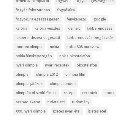
filmek az olimpiáról
fogyás
fogyás egészségesen
fogyás fokozatosan
fogyókúra
fogyókúra egészségesen
fényképező
google
kalória
kalória vesztés
kiemelt
lakberendezés
lakberendezési kiegészítő
lakberendezési kiegészítők
londoni olimpia
nokia
nokia 808 pureview
nokia fényképezőgép
nokia okostelefon
nyári olimpia
nyári receptek
okostelefon
olimpia
olimpia 2012
olimpia film
olimpiai játékok
olimpia london
olimpiákról szóló filmek
recept
receptek
sport
szabad akarat
tudatalatti
tudomány
XXX. nyári olimpia
ízletes nyári étel
ízletes étel