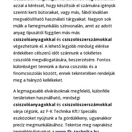
azzal a kéréssel, hogy készítsük el számukra igényük
szerinti kerti bútoraikat, vagy más, fából kiválóan
megvalósítható használati tárgyaikat. Nagyon sok
múlik a famegmunkálás színvonalán, amit az adott
anyag típusától függően más-más
csiszolóanyagokkal
és
csiszolószerszámokkal
végezhetünk el. A lehető legjobb minőség elérése
érdekében célszerű időt szánnunk a tökéletes
csiszolók megválogatására, beszerzésére. Fontos
különbséget tennünk a durva csiszolás és a
finomcsiszolás között, ennek tekintetében rendeljük
meg a hiányzó kellékeket.
A legmagasabb elvárásoknak megfelelő, különféle
területeken használható, minőségi
csiszolóanyagokkal
és
csiszolószerszámokkal
várja cégünk, az F-K Technika Kft.! Speciális
eszközöket nyújtunk a fa gördülékeny, ugyanakkor
precíz megmunkálásához. Tekintse meg naprakész
termékkínálatunkat a
www.fk-technika.hu