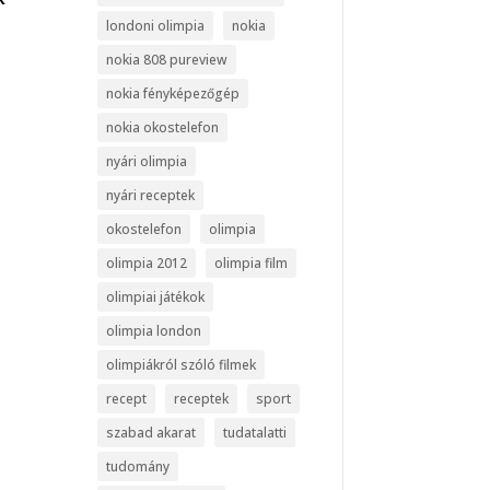
londoni olimpia
nokia
nokia 808 pureview
nokia fényképezőgép
nokia okostelefon
nyári olimpia
nyári receptek
okostelefon
olimpia
olimpia 2012
olimpia film
olimpiai játékok
olimpia london
olimpiákról szóló filmek
recept
receptek
sport
szabad akarat
tudatalatti
tudomány