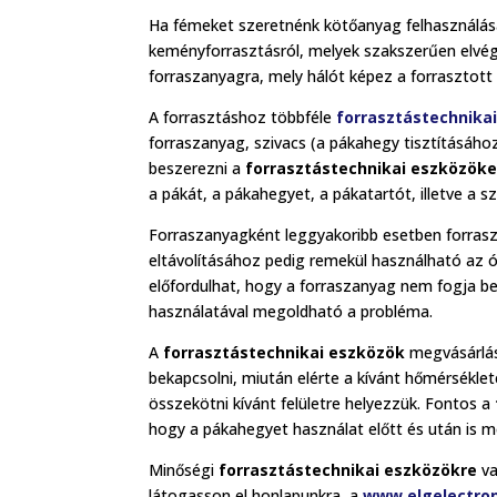
Ha fémeket szeretnénk kötőanyag felhasználásáv
keményforrasztásról, melyek szakszerűen elvé
forraszanyagra, mely hálót képez a forrasztott 
A forrasztáshoz többféle
forrasztástechnika
forraszanyag, szivacs (a pákahegy tisztításáho
beszerezni a
forrasztástechnikai eszközöke
a pákát, a pákahegyet, a pákatartót, illetve a sz
Forraszanyagként leggyakoribb esetben forrasz
eltávolításához pedig remekül használható az ón
előfordulhat, hogy a forraszanyag nem fogja be
használatával megoldható a probléma.
A
forrasztástechnikai eszközök
megvásárlása
bekapcsolni, miután elérte a kívánt hőmérséklet
összekötni kívánt felületre helyezzük. Fontos a
hogy a pákahegyet használat előtt és után is m
Minőségi
forrasztástechnikai eszközökre
va
látogasson el honlapunkra, a
www.elgelectron