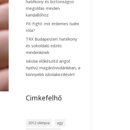
hatékony és biztonságos
megoldás minden
kandallóhoz
Fit-Fight: mit érdemes tudni
róla?
TRX Budapesten: hatékony
és sokoldalú edzés
mindenkinek
Iskolai előkészítő angol
nyelvű magánóvodánkban, a
könnyebb iskolakezdésért
Cimkefelhő
2012 olimpia
agy