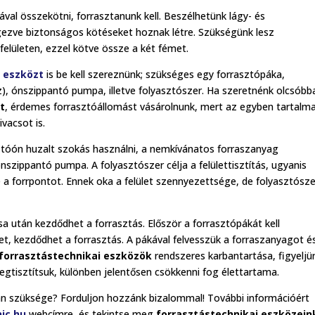
al összekötni, forrasztanunk kell. Beszélhetünk lágy- és
gezve biztonságos kötéseket hoznak létre. Szükségünk lesz
felületen, ezzel kötve össze a két fémet.
i eszközt
is be kell szereznünk; szükséges egy forrasztópáka,
z), ónszippantó pumpa, illetve folyasztószer. Ha szeretnénk olcsóbb
t
, érdemes forrasztóállomást vásárolnunk, mert az egyben tartalm
ivacsot is.
tóón huzalt szokás használni, a nemkívánatos forraszanyag
szippantó pumpa. A folyasztószer célja a felülettisztítás, ugyanis
 a forrpontot. Ennek oka a felület szennyezettsége, de folyasztósze
 után kezdődhet a forrasztás. Először a forrasztópákát kell
et, kezdődhet a forrasztás. A pákával felvesszük a forraszanyagot é
forrasztástechnikai eszközök
rendszeres karbantartása, figyeljü
egtisztítsuk, különben jelentősen csökkenni fog élettartama.
n szüksége? Forduljon hozzánk bizalommal! További információért
ic.hu
webcímre, és tekintse meg
forrasztástechnikai eszközein