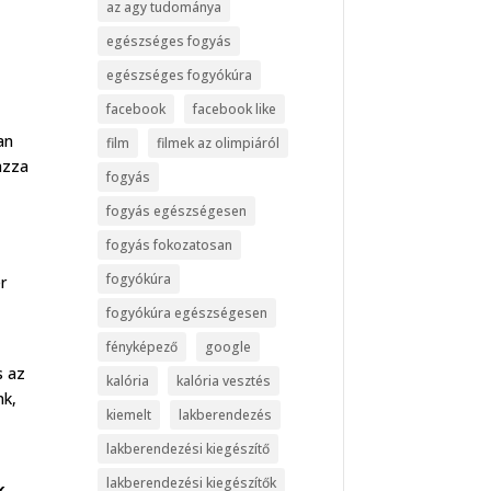
az agy tudománya
egészséges fogyás
egészséges fogyókúra
facebook
facebook like
an
film
filmek az olimpiáról
azza
fogyás
fogyás egészségesen
fogyás fokozatosan
fogyókúra
r
fogyókúra egészségesen
fényképező
google
s az
kalória
kalória vesztés
nk,
kiemelt
lakberendezés
lakberendezési kiegészítő
lakberendezési kiegészítők
k