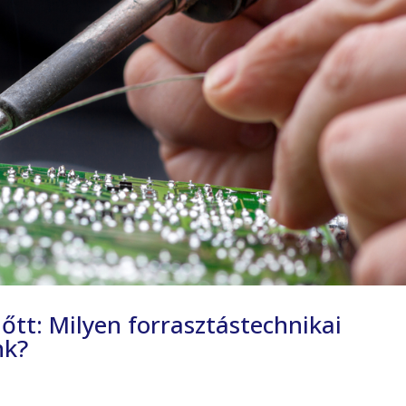
lőtt: Milyen forrasztástechnikai
nk?