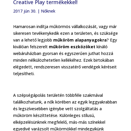
Creative Play termékekkel!
2017 jún 30.
|
Nőknek
Hamarosan indítja műkörmös vállalkozását, vagy már
sikeresen tevékenykedik ezen a területen, és szüksége
van a lehető legjobb
műköröm alapanyagokra
? Egy
kiválóan felszerelt
műköröm eszközöket
kínáló
webáruházban gyorsan és egyszerűen juthat hozzá
minden nélkülözhetetlen kellékéhez. Ezek birtokában
elégedett, rendszeresen visszatérő vendégek kéréseit
teljesítheti.
A szépségápolás területén többféle szakmával
találkozhatunk, a nők körében az egyik leggyakrabban
és legszívesebben igénybe vett szolgáltatás a
műköröm készíttetése. Különleges stílusú,
elképzelésünknek megfelelő, más-más színekkel
egyedivé varázsolt műkörmökkel mindegyikünk