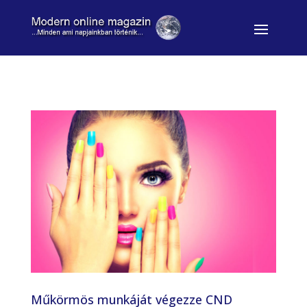
Műkörmös munkáját végezze CND