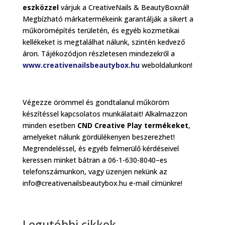
eszközzel
várjuk a CreativeNails & BeautyBoxnál!
Megbízható márkatermékeink garantálják a sikert a
műkörömépítés területén, és egyéb kozmetikai
kellékeket is megtalálhat nálunk, szintén kedvező
áron. Tájékozódjon részletesen mindezekről a
www.creativenailsbeautybox.hu
weboldalunkon!
Végezze örömmel és gondtalanul műköröm
készítéssel kapcsolatos munkálatait! Alkalmazzon
minden esetben
CND Creative Play termékeket
,
amelyeket nálunk gördülékenyen beszerezhet!
Megrendeléssel, és egyéb felmerülő kérdéseivel
keressen minket bátran a 06-1-630-8040–es
telefonszámunkon, vagy üzenjen nekünk az
info@creativenailsbeautybox.hu e-mail címünkre!
Legutóbbi cikkek