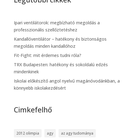
Ipari ventilátorok: megbízható megoldás a
professzionális szellőztetéshez
Kandallóventilátor – hatékony és biztonságos
megoldás minden kandallóhoz
Fit-Fight: mit érdemes tudni róla?
TRX Budapesten: hatékony és sokoldalú edzés
mindenkinek
Iskolai előkészítő angol nyelvű magánóvodánkban, a
könnyebb iskolakezdésért
Cimkefelhő
2012 olimpia
agy
az agy tudománya