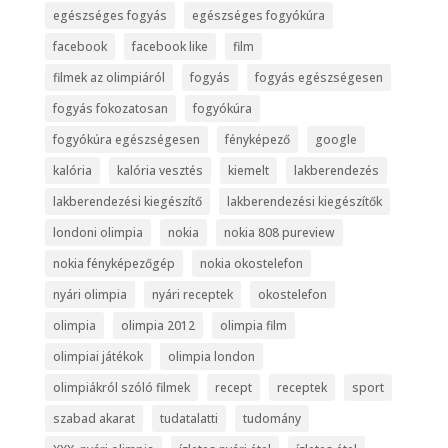
egészséges fogyás
egészséges fogyókúra
facebook
facebook like
film
filmek az olimpiáról
fogyás
fogyás egészségesen
fogyás fokozatosan
fogyókúra
fogyókúra egészségesen
fényképező
google
kalória
kalória vesztés
kiemelt
lakberendezés
lakberendezési kiegészítő
lakberendezési kiegészítők
londoni olimpia
nokia
nokia 808 pureview
nokia fényképezőgép
nokia okostelefon
nyári olimpia
nyári receptek
okostelefon
olimpia
olimpia 2012
olimpia film
olimpiai játékok
olimpia london
olimpiákról szóló filmek
recept
receptek
sport
szabad akarat
tudatalatti
tudomány