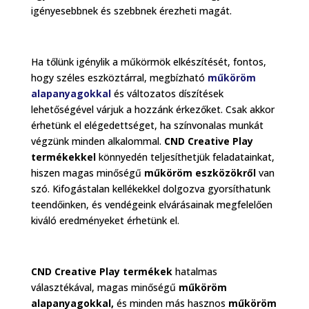
igényesebbnek és szebbnek érezheti magát.
Ha tőlünk igénylik a műkörmök elkészítését, fontos,
hogy széles eszköztárral, megbízható
műköröm
alapanyagokkal
és változatos díszítések
lehetőségével várjuk a hozzánk érkezőket. Csak akkor
érhetünk el elégedettséget, ha színvonalas munkát
végzünk minden alkalommal.
CND Creative Play
termékekkel
könnyedén teljesíthetjük feladatainkat,
hiszen magas minőségű
műköröm eszközökről
van
szó. Kifogástalan kellékekkel dolgozva gyorsíthatunk
teendőinken, és vendégeink elvárásainak megfelelően
kiváló eredményeket érhetünk el.
CND Creative Play termékek
hatalmas
választékával, magas minőségű
műköröm
alapanyagokkal,
és minden más hasznos
műköröm