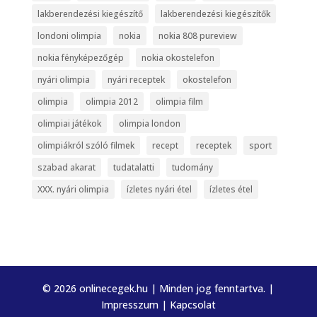
lakberendezési kiegészítő
lakberendezési kiegészítők
londoni olimpia
nokia
nokia 808 pureview
nokia fényképezőgép
nokia okostelefon
nyári olimpia
nyári receptek
okostelefon
olimpia
olimpia 2012
olimpia film
olimpiai játékok
olimpia london
olimpiákról szóló filmek
recept
receptek
sport
szabad akarat
tudatalatti
tudomány
XXX. nyári olimpia
ízletes nyári étel
ízletes étel
© 2026 onlinecegek.hu | Minden jog fenntartva. |
Impresszum
|
Kapcsolat