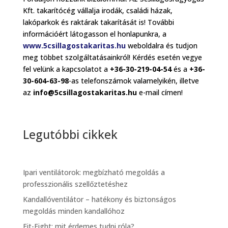
Kft. takarítócég vállalja irodák, családi házak,
lakóparkok és raktárak takarítását is! További
információért látogasson el honlapunkra, a
www.5csillagostakaritas.hu
weboldalra és tudjon
meg többet szolgáltatásainkról! Kérdés esetén vegye
fel velünk a kapcsolatot a
+36-30-219-04-54
és a
+36-
30-604-63-98
-as telefonszámok valamelyikén, illetve
az
info@5csillagostakaritas.hu
e-mail címen!
Legutóbbi cikkek
Ipari ventilátorok: megbízható megoldás a
professzionális szellőztetéshez
Kandallóventilátor – hatékony és biztonságos
megoldás minden kandallóhoz
Fit-Fight: mit érdemes tudni róla?