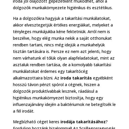
iroda jól olajozott gépezetként működhet, ahol a
dolgozók munkakörnyezete higiénikus és esztétikus.
Ha a dolgozókra hagyjuk a takarítási munkálatokat,
akkor elvesztegetjük értékes energiáikat, melyeket a
tényleges munkájukba kéne fektetniük. Arról nem is
beszélve, hogy elég munka nekik a saját otthonukat
rendben tartani, nincs még idejük a munkahelyük
tisztán tartására is. Persze ez nem azt jelenti, hogy
nem várhatunk el tőlük olyan alapfeladatokat, mint az
asztaluk rendben tartása, de a komolyabb takarítási
munkálatokat érdemes egy takarítócég
alkalmazottaira bízni. Az
iroda takarítás
egyébként
hosszú távon pénzt spórol a cégnek, hiszen a
dolgozók produktívabbak lesznek, ráadásul a
higiénikus munkakörnyezet biztosítja, hogy egy
influenzajárvány idején a baktériumok ne betegítsék le
a fél irodát.
Megbízható céget keres
irodája takarításához
?
Forduljon hozzánk bizalommal! Az 5csillagosragyogás