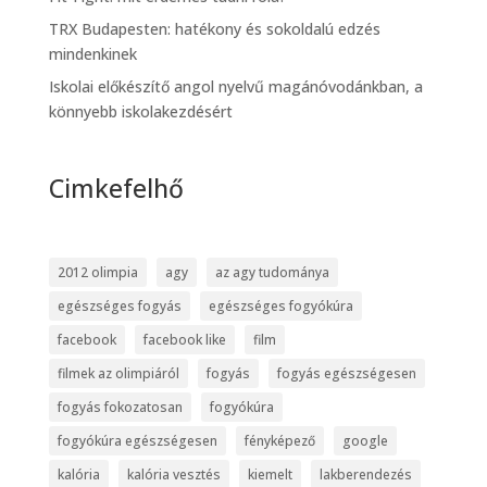
TRX Budapesten: hatékony és sokoldalú edzés
mindenkinek
Iskolai előkészítő angol nyelvű magánóvodánkban, a
könnyebb iskolakezdésért
Cimkefelhő
2012 olimpia
agy
az agy tudománya
egészséges fogyás
egészséges fogyókúra
facebook
facebook like
film
filmek az olimpiáról
fogyás
fogyás egészségesen
fogyás fokozatosan
fogyókúra
fogyókúra egészségesen
fényképező
google
kalória
kalória vesztés
kiemelt
lakberendezés