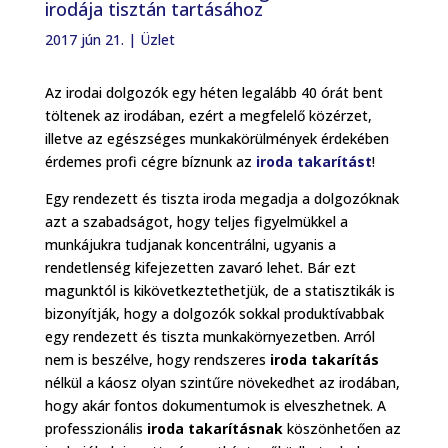
irodája tisztán tartásához
2017 jún 21.
|
Üzlet
Az irodai dolgozók egy héten legalább 40 órát bent
töltenek az irodában, ezért a megfelelő közérzet,
illetve az egészséges munkakörülmények érdekében
érdemes profi cégre bíznunk az
iroda takarítást
!
Egy rendezett és tiszta iroda megadja a dolgozóknak
azt a szabadságot, hogy teljes figyelmükkel a
munkájukra tudjanak koncentrálni, ugyanis a
rendetlenség kifejezetten zavaró lehet. Bár ezt
magunktól is kikövetkeztethetjük, de a statisztikák is
bizonyítják, hogy a dolgozók sokkal produktívabbak
egy rendezett és tiszta munkakörnyezetben. Arról
nem is beszélve, hogy rendszeres
iroda takarítás
nélkül a káosz olyan szintűre növekedhet az irodában,
hogy akár fontos dokumentumok is elveszhetnek. A
professzionális
iroda takarításnak
köszönhetően az