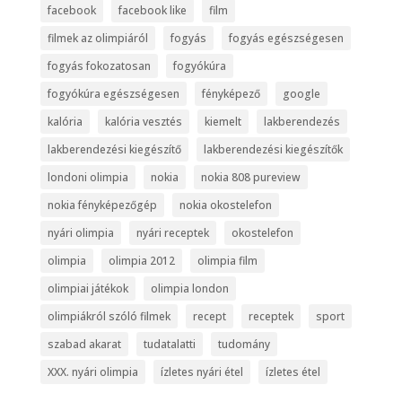
facebook
facebook like
film
filmek az olimpiáról
fogyás
fogyás egészségesen
fogyás fokozatosan
fogyókúra
fogyókúra egészségesen
fényképező
google
kalória
kalória vesztés
kiemelt
lakberendezés
lakberendezési kiegészítő
lakberendezési kiegészítők
londoni olimpia
nokia
nokia 808 pureview
nokia fényképezőgép
nokia okostelefon
nyári olimpia
nyári receptek
okostelefon
olimpia
olimpia 2012
olimpia film
olimpiai játékok
olimpia london
olimpiákról szóló filmek
recept
receptek
sport
szabad akarat
tudatalatti
tudomány
XXX. nyári olimpia
ízletes nyári étel
ízletes étel