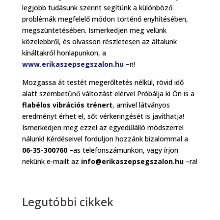
legjobb tudásunk szerint segítünk a különböző
problémák megfelelő módon történő enyhítésében,
megszüntetésében. Ismerkedjen meg velünk
közelebbről, és olvasson részletesen az általunk
kínáltakról honlapunkon, a
www.erikaszepsegszalon.hu
–n!
Mozgassa át testét megerőltetés nélkül, rövid idő
alatt szembetűnő változást elérve! Próbálja ki Ön is a
flabélos vibrációs trénert
, amivel látványos
eredményt érhet el, sőt vérkeringését is javíthatja!
Ismerkedjen meg ezzel az egyedülálló módszerrel
nálunk! Kérdéseivel forduljon hozzánk bizalommal a
06-35-300760
–as telefonszámunkon, vagy írjon
nekünk e-mailt az
info@erikaszepsegszalon.hu
–ra!
Legutóbbi cikkek