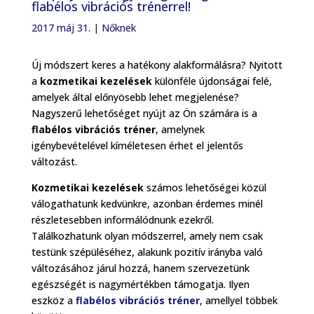
flabélos vibrációs trénerrel!
2017 máj 31.
|
Nőknek
Új módszert keres a hatékony alakformálásra? Nyitott
a
kozmetikai kezelések
különféle újdonságai felé,
amelyek által előnyösebb lehet megjelenése?
Nagyszerű lehetőséget nyújt az Ön számára is a
flabélos vibrációs tréner
, amelynek
igénybevételével kíméletesen érhet el jelentős
változást.
Kozmetikai kezelések
számos lehetőségei közül
válogathatunk kedvünkre, azonban érdemes minél
részletesebben informálódnunk ezekről.
Találkozhatunk olyan módszerrel, amely nem csak
testünk szépüléséhez, alakunk pozitív irányba való
változásához járul hozzá, hanem szervezetünk
egészségét is nagymértékben támogatja. Ilyen
eszköz a
flabélos vibrációs tréner
, amellyel többek