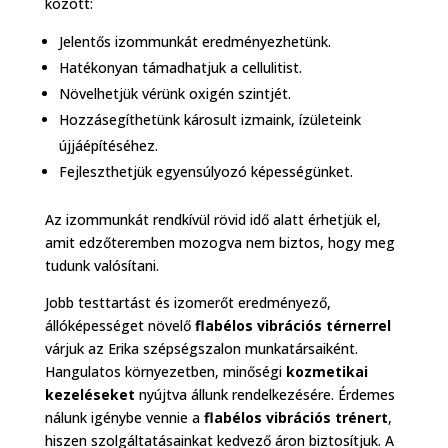
között:
Jelentős izommunkát eredményezhetünk.
Hatékonyan támadhatjuk a cellulitist.
Növelhetjük vérünk oxigén szintjét.
Hozzásegíthetünk károsult izmaink, ízületeink
újjáépítéséhez.
Fejleszthetjük egyensúlyozó képességünket.
Az izommunkát rendkívül rövid idő alatt érhetjük el,
amit edzőteremben mozogva nem biztos, hogy meg
tudunk valósítani.
Jobb testtartást és izomerőt eredményező,
állóképességet növelő
flabélos vibrációs térnerrel
várjuk az Erika szépségszalon munkatársaiként.
Hangulatos környezetben, minőségi
kozmetikai
kezeléseket
nyújtva állunk rendelkezésére. Érdemes
nálunk igénybe vennie a
flabélos vibrációs trénert
,
hiszen szolgáltatásainkat kedvező áron biztosítjuk. A