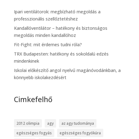
Ipari ventilátorok: megbízható megoldás a
professzionális szellőztetéshez
Kandallóventilátor – hatékony és biztonságos
megoldás minden kandallóhoz
Fit-Fight: mit érdemes tudni róla?
TRX Budapesten: hatékony és sokoldalú edzés
mindenkinek
Iskolai előkészítő angol nyelvű magánóvodánkban, a
könnyebb iskolakezdésért
Cimkefelhő
2012 olimpia
agy
az agy tudománya
egészséges fogyás
egészséges fogyókúra