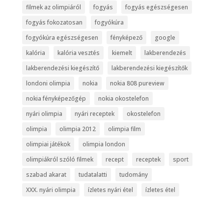
filmek az olimpiáról
fogyás
fogyás egészségesen
fogyás fokozatosan
fogyókúra
fogyókúra egészségesen
fényképező
google
kalória
kalória vesztés
kiemelt
lakberendezés
lakberendezési kiegészítő
lakberendezési kiegészítők
londoni olimpia
nokia
nokia 808 pureview
nokia fényképezőgép
nokia okostelefon
nyári olimpia
nyári receptek
okostelefon
olimpia
olimpia 2012
olimpia film
olimpiai játékok
olimpia london
olimpiákról szóló filmek
recept
receptek
sport
szabad akarat
tudatalatti
tudomány
XXX. nyári olimpia
ízletes nyári étel
ízletes étel