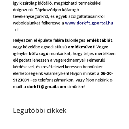
így kizárólag időtálló, megbízható termékekkel
dolgozunk. Tájékozódjon kőfaragó
tevékenységünkről, és egyéb szolgáltatásainkról
weboldalunkat felkeresve a
www.dorkft.gportal.hu
–n!
Helyezzen el épülete falára különleges
emléktáblát
,
vagy közelébe egyedi stílusú
emlékművet
! Vegye
igénybe
kőfaragó
munkánkat, hogy teljes mértékben
elégedett lehessen a végeredménnyel! Felmerülő
kérdéseivel, észrevételeivel keressen bennünket
elérhetőségeink valamelyikén! Hívjon minket a
06-20-
9123031
–es telefonszámunkon, vagy írjon nekünk e-
mailt a
dorkft@gmail.com
címünkre!
Legutóbbi cikkek