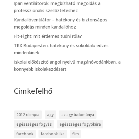
Ipari ventilátorok: megbízható megoldás a
professzionális szellőztetéshez
Kandallóventilátor – hatékony és biztonságos
megoldás minden kandallóhoz
Fit-Fight: mit érdemes tudni róla?
TRX Budapesten: hatékony és sokoldalú edzés
mindenkinek
Iskolai előkészítő angol nyelvű magánóvodánkban, a
könnyebb iskolakezdésért
Cimkefelhő
2012 olimpia
agy
az agy tudománya
egészséges fogyás
egészséges fogyókúra
facebook
facebook like
film