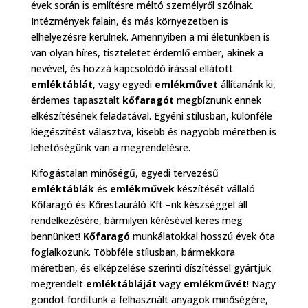
évek során is említésre méltó személyről szólnak.
Intézmények falain, és más környezetben is
elhelyezésre kerülnek. Amennyiben a mi életünkben is
van olyan híres, tiszteletet érdemlő ember, akinek a
nevével, és hozzá kapcsolódó írással ellátott
emléktáblát
, vagy egyedi
emlékművet
állítanánk ki,
érdemes tapasztalt
kőfaragót
megbíznunk ennek
elkészítésének feladatával. Egyéni stílusban, különféle
kiegészítést választva, kisebb és nagyobb méretben is
lehetőségünk van a megrendelésre.
Kifogástalan minőségű, egyedi tervezésű
emléktáblák
és
emlékművek
készítését vállaló
Kőfaragó és Kőrestauráló Kft –nk készséggel áll
rendelkezésére, bármilyen kérésével keres meg
bennünket!
Kőfaragó
munkálatokkal hosszú évek óta
foglalkozunk. Többféle stílusban, bármekkora
méretben, és elképzelése szerinti díszítéssel gyártjuk
megrendelt
emléktábláját
vagy
emlékművét
! Nagy
gondot fordítunk a felhasznált anyagok minőségére,