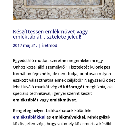
Készíttessen emlékművet vagy
emléktáblát tisztelete jeléül!
2017 máj 31.
|
Életmód
Egyedülálló módon szeretne megemlékezni egy
Önhöz közel álló személyről? Tiszteletét különleges
formában fejezné ki, de nem tudja, pontosan milyen
eszközt választhatna ennek céljából? Nagyszerű ötlet
lehet kiváló munkát végző
kőfaragót
megbíznia, aki
speciális technikával, igényei szerint készít
emléktáblát
vagy
emlékművet
.
Rengeteg helyen találkozhatunk különféle
emléktáblákkal
és
emlékművekkel
. Mindegyikük
közös jellemzője, hogy valamely közismert, a későbbi