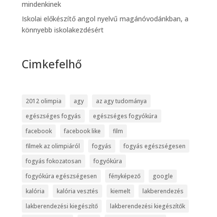
mindenkinek
Iskolai előkészítő angol nyelvű magánóvodánkban, a
könnyebb iskolakezdésért
Cimkefelhő
2012 olimpia
agy
az agy tudománya
egészséges fogyás
egészséges fogyókúra
facebook
facebook like
film
filmek az olimpiáról
fogyás
fogyás egészségesen
fogyás fokozatosan
fogyókúra
fogyókúra egészségesen
fényképező
google
kalória
kalória vesztés
kiemelt
lakberendezés
lakberendezési kiegészítő
lakberendezési kiegészítők