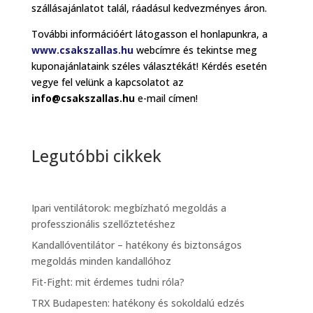
szállásajánlatot talál, ráadásul kedvezményes áron.
További információért látogasson el honlapunkra, a
www.csakszallas.hu
webcímre és tekintse meg
kuponajánlataink széles választékát! Kérdés esetén
vegye fel velünk a kapcsolatot az
info@csakszallas.hu
e-mail címen!
Legutóbbi cikkek
Ipari ventilátorok: megbízható megoldás a
professzionális szellőztetéshez
Kandallóventilátor – hatékony és biztonságos
megoldás minden kandallóhoz
Fit-Fight: mit érdemes tudni róla?
TRX Budapesten: hatékony és sokoldalú edzés