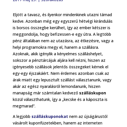
Eljött a tavasz, és ilyenkor mindenkinek utazni támad
kedve. Azonban még egy egyszerű hétvégi kirándulás
is borsos összegbe kerülhet, így az ember kétszer is
meggondolja, hogy befizessen-e egy útra. A legtöbb
pénz általában nem az utazásra, az étkezésre, vagy a
helyi programokra megy el, hanem a szállásra.
Azoknak, akik igénylik a kényelmes szálláshelyet,
sokszor a pénztárcájuk aljára kell nézni, hiszen az
igényesebb szállások jelentős összegeket kérnek el
egy-egy éjszakáért. Nem érdemes azonban csak az
árak miatt egy lepusztult szállást választanunk, vagy
akár az egész nyaralásról lemondanunk, hiszen
manapság már számtalan kedvező
szálláskupon
közül választhatunk, így a „kecske és a káposzta is
megmarad”.
A legjobb
szálláskuponokat
nem az újságárustól
vásárolt kuponfüzetekben, hanem az interneten