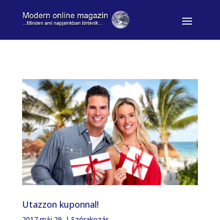
Utazzon kuponnal!
2017 máj 29.
|
Szórakozás