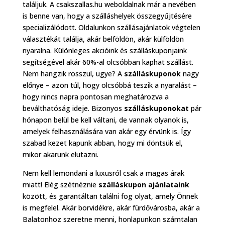
találjuk. A csakszallas.hu weboldalnak már a nevében
is benne van, hogy a szálláshelyek összegyűjtésére
specializálódott. Oldalunkon szállásajánlatok végtelen
választékát találja, akár belföldön, akár külföldön
nyaralna. Különleges akcióink és szálláskuponjaink
segítségével akár 60%-al olcsóbban kaphat szállást.
Nem hangzik rosszul, ugye? A
szálláskuponok
nagy
előnye – azon túl, hogy olcsóbbá teszik a nyaralást –
hogy nincs napra pontosan meghatározva a
beválthatóság ideje. Bizonyos
szálláskuponokat
pár
hónapon belül be kell váltani, de vannak olyanok is,
amelyek felhasználására van akár egy érvünk is. Így
szabad kezet kapunk abban, hogy mi döntsük el,
mikor akarunk elutazni.
Nem kell lemondani a luxusról csak a magas árak
miatt! Elég szétnéznie
szálláskupon ajánlataink
között, és garantáltan találni fog olyat, amely Önnek
is megfelel. Akár borvidékre, akár fürdővárosba, akár a
Balatonhoz szeretne menni, honlapunkon számtalan