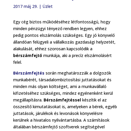
2017 máj 29.
|
Üzlet
Egy cég biztos működéséhez létfontosságú, hogy
minden pénzügyi tényező rendben legyen, ehhez
pedig pontos elszámolás szükséges. Egy jó könyvelő
állandóan felügyeli a vállalkozás gazdasági helyzetét,
alakulását, ehhez szorosan kapcsolódik a
bérszámfejtő
munkája, aki a precíz elszámolásért
felel.
Bérszámfejtés
során meghatározzák a dolgozók
munkabérét, társadalombiztosítási juttatásokat és
minden más olyan költséget, ami a munkavállaló
kifizetéséhez szükséges, mindez egyénenként kerül
megállapításra.
Bérszámfejtéssel
készítik el az
összesítő kimutatásokat is, amelyeken a bérek, egyéb
juttatások, járulékok és levonások könyvelésre
kerülnek a hivatalos nyilvántartásba. A számítások
általában bérszámfejtő szoftverek segítségével