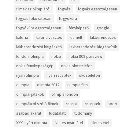
filmek az olimpiáról
fogyás
fogyás egészségesen
fogyás fokozatosan
fogyókúra
fogyókúra egészségesen
fényképező
google
kalória
kalória vesztés
kiemelt
lakberendezés
lakberendezési kiegészítő
lakberendezési kiegészítők
londoni olimpia
nokia
nokia 808 pureview
nokia fényképezőgép
nokia okostelefon
nyári olimpia
nyári receptek
okostelefon
olimpia
olimpia 2012
olimpia film
olimpiai játékok
olimpia london
olimpiákról szóló filmek
recept
receptek
sport
szabad akarat
tudatalatti
tudomány
XXX. nyári olimpia
ízletes nyári étel
ízletes étel