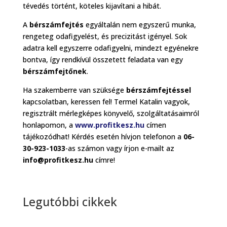
tévedés történt, köteles kijavítani a hibát.
A
bérszámfejtés
egyáltalán nem egyszerű munka,
rengeteg odafigyelést, és precizitást igényel. Sok
adatra kell egyszerre odafigyelni, mindezt egyénekre
bontva, így rendkívül összetett feladata van egy
bérszámfejtőnek
.
Ha szakemberre van szüksége
bérszámfejtéssel
kapcsolatban, keressen fel! Termel Katalin vagyok,
regisztrált mérlegképes könyvelő, szolgáltatásaimról
honlapomon, a
www.profitkesz.hu
címen
tájékozódhat! Kérdés esetén hívjon telefonon a
06-
30-923-1033
-as számon vagy írjon e-mailt az
info@profitkesz.hu
címre!
Legutóbbi cikkek