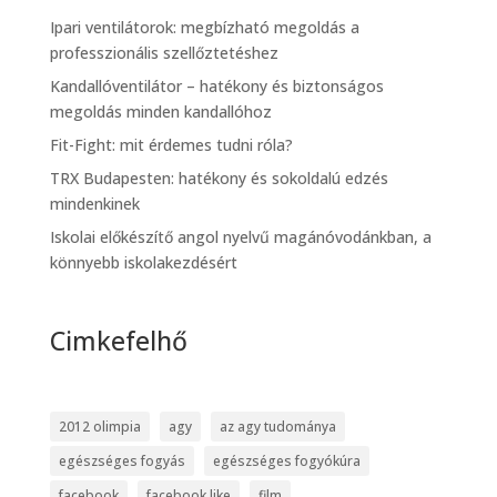
Ipari ventilátorok: megbízható megoldás a
professzionális szellőztetéshez
Kandallóventilátor – hatékony és biztonságos
megoldás minden kandallóhoz
Fit-Fight: mit érdemes tudni róla?
TRX Budapesten: hatékony és sokoldalú edzés
mindenkinek
Iskolai előkészítő angol nyelvű magánóvodánkban, a
könnyebb iskolakezdésért
Cimkefelhő
2012 olimpia
agy
az agy tudománya
egészséges fogyás
egészséges fogyókúra
facebook
facebook like
film