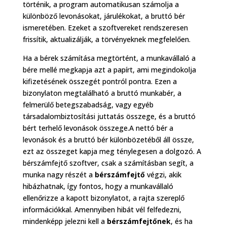
történik, a program automatikusan számolja a
különböző levonásokat, járulékokat, a bruttó bér
ismeretében. Ezeket a szoftvereket rendszeresen
frissítik, aktualizálják, a törvényeknek megfelelően.
Ha a bérek számítása megtörtént, a munkavállaló a
bére mellé megkapja azt a papírt, ami megindokolja
kifizetésének összegét pontról pontra. Ezen a
bizonylaton megtalálható a bruttó munkabér, a
felmerülő betegszabadság, vagy egyéb
társadalombiztosítási juttatás összege, és a bruttó
bért terhelő levonások összege.A nettó bér a
levonások és a bruttó bér különbözetéből áll össze,
ezt az összeget kapja meg ténylegesen a dolgozó. A
bérszámfejtő szoftver, csak a számításban segít, a
munka nagy részét a
bérszámfejtő
végzi, akik
hibázhatnak, így fontos, hogy a munkavállaló
ellenőrizze a kapott bizonylatot, a rajta szereplő
információkkal. Amennyiben hibát vél felfedezni,
mindenképp jelezni kell a
bérszámfejtőnek
, és ha